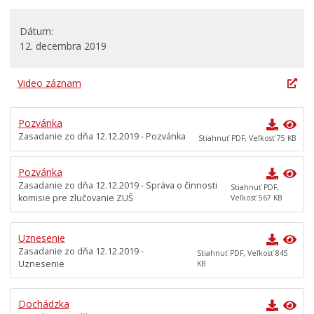
Rokovací poriadok
Komisie
Dátum
12. decembra 2019
Mestská polícia
Mestská školská rada
Video záznam
Elektronická verejná správa
Centrálna úradná elektronická tabuľa
Pozvánka
Zasadanie zo dňa 12.12.2019 - Pozvánka
Stiahnuť PDF, Veľkosť 75 KB
Všeobecne záväzné nariadenia
Územné plánovanie
Pozvánka
Zasadanie zo dňa 12.12.2019 - Správa o činnosti
Organizácie
Stiahnuť PDF,
komisie pre zlučovanie ZUŠ
Veľkosť 567 KB
Oznamy mesta
Transparentné mesto
Uznesenie
Zasadanie zo dňa 12.12.2019 -
Geo informačný systém – Kežmarok
Stiahnuť PDF, Veľkosť 845
Uznesenie
KB
Tlačové správy
Rozvoj mesta
Dochádzka