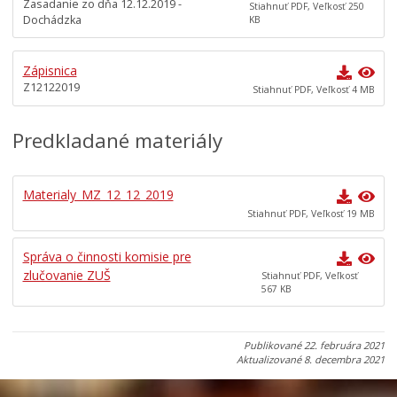
Zasadanie zo dňa 12.12.2019 -
Ocenenie mesta
Stiahnuť PDF, Veľkosť 250
Dochádzka
KB
Investície a rekonštrukcie
Voľby do orgánov samosprávy obcí a samosprávnych
Zápisnica
krajov 2026
Z12122019
Stiahnuť PDF, Veľkosť 4 MB
Predkladané materiály
Materialy_MZ_12_12_2019
Stiahnuť PDF, Veľkosť 19 MB
Správa o činnosti komisie pre
zlučovanie ZUŠ
Stiahnuť PDF, Veľkosť
567 KB
Publikované
22. februára 2021
Aktualizované
8. decembra 2021