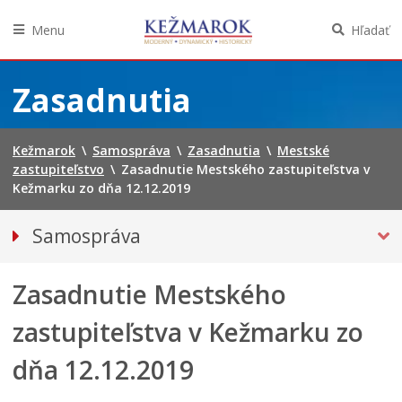
Menu
Hľadať
Preskočiť
na
Zasadnutia
obsah
Kežmarok
\
Samospráva
\
Zasadnutia
\
Mestské
zastupiteľstvo
\
Zasadnutie Mestského zastupiteľstva v
Kežmarku zo dňa 12.12.2019
Samospráva
Primátor mesta
Zasadnutie Mestského
MESTSKÉ ZASTUPITEĽSTVO
Hlavný kontrolór mesta
zastupiteľstva v Kežmarku zo
Poslanci
dňa 12.12.2019
Oznámenia verejných funkcionárov
Zasadnutia