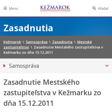
Menu
Hľadať
Preskočiť
na
Zasadnutia
obsah
Kežmarok
\
Samospráva
\
Zasadnutia
\
Mestské
zastupiteľstvo
\
Zasadnutie Mestského zastupiteľstva v
Kežmarku zo dňa 15.12.2011
Samospráva
Primátor mesta
Zasadnutie Mestského
MESTSKÉ ZASTUPITEĽSTVO
Hlavný kontrolór mesta
zastupiteľstva v Kežmarku zo
Poslanci
dňa 15.12.2011
Oznámenia verejných funkcionárov
Zasadnutia