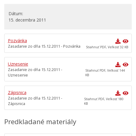
Rokovací poriadok
Komisie
Dátum
15. decembra 2011
Mestská polícia
Mestská školská rada
Pozvánka
Elektronická verejná správa
Zasadanie zo dňa 15.12.2011 - Pozvánka
Stiahnuť PDF, Veľkosť 32 KB
Centrálna úradná elektronická tabuľa
Všeobecne záväzné nariadenia
Uznesenie
Zasadanie zo dňa 15.12.2011 -
Územné plánovanie
Stiahnuť PDF, Veľkosť 144
Uznesenie
KB
Organizácie
Oznamy mesta
Zápisnica
Zasadanie zo dňa 15.12.2011 -
Stiahnuť PDF, Veľkosť 180
Transparentné mesto
Zápisnica
KB
Geo informačný systém – Kežmarok
Tlačové správy
Predkladané materiály
Rozvoj mesta