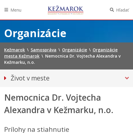
Menu
Hľadať
Preskočiť
na
Organizácie
obsah
Kežmarok
\
Samospráva
\
Organizácie
\
Organizácie
mesta Kežmarok
\
Nemocnica Dr. Vojtecha Alexandra v
Kežmarku, n.o.
Život v meste
Európska komunita športu 2024
Nemocnica Dr. Vojtecha
Pohotovostné kontakty
Podujatia
Alexandra v Kežmarku, n.o.
Mestská karta
Kežmarská televízia
Prílohy na stiahnutie
Noviny Kežmarok