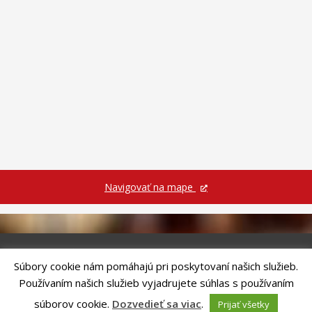
Doprava
Vývoz odpadu
Civilná ochrana
Ankety
O meste
Partnerské mestá
Navigovať na mape
Súbory cookie nám pomáhajú pri poskytovaní našich služieb.
Riešenie
ANTIK SMART CITY
| Technický prevádzkovateľ – MVI
Používaním našich služieb vyjadrujete súhlas s používaním
Technology, s.r.o.
Správca webového sídla: Mesto Kežmarok, Hlavné námestie, 060 01
súborov cookie.
Dozvedieť sa viac
.
Prijať všetky
Kežmarok, tel.: +421524660111