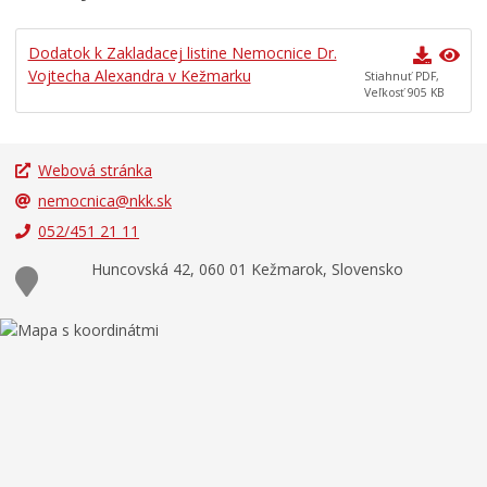
Učíme sa doma
Dodatok k Zakladacej listine Nemocnice Dr.
EĽRO
Vojtecha Alexandra v Kežmarku
Stiahnuť PDF,
Veľkosť 905 KB
Predajné trhy
Mestské kultúrne stredisko
Mestská knižnica
Webová stránka
nemocnica@nkk.sk
Kino Iskra
052/451 21 11
Letné kúpalisko
Huncovská 42, 060 01 Kežmarok, Slovensko
Verejnoprospešné služby mesta
Odpadové hospodárstvo
Sociálne veci
Matrika
Školstvo
Šport
Bývanie