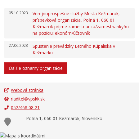
Učíme sa doma
05.10.2023
Verejnoprospešné služby Mesta Kežmarok,
EĽRO
príspevková organizácia, Poľná 1, 060 01
Kežmarok príjme zamestnanca/zamestnankyňu
Predajné trhy
na pozíciu: ekonóm/účtovník
Mestské kultúrne stredisko
27.06.2023
Spustenie prevádzky Letného Kúpaliska v
Mestská knižnica
Kežmarku
Kino Iskra
Letné kúpalisko
Ďalšie oznamy organizácie
Verejnoprospešné služby mesta
Odpadové hospodárstvo
Webová stránka
Sociálne veci
riaditel@vpskk.sk
Matrika
052/468 08 21
Školstvo
Poľná 1, 060 01 Kežmarok, Slovensko
Šport
Bývanie