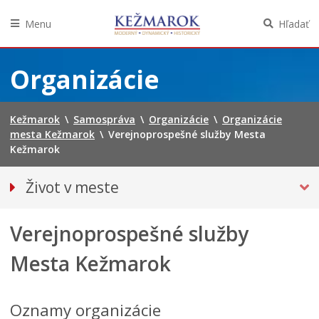
Menu
Hľadať
Preskočiť
na
Organizácie
obsah
Kežmarok
\
Samospráva
\
Organizácie
\
Organizácie
mesta Kežmarok
\
Verejnoprospešné služby Mesta
Kežmarok
Život v meste
Európska komunita športu 2024
Verejnoprospešné služby
Pohotovostné kontakty
Podujatia
Mesta Kežmarok
Mestská karta
Kežmarská televízia
Oznamy organizácie
Noviny Kežmarok