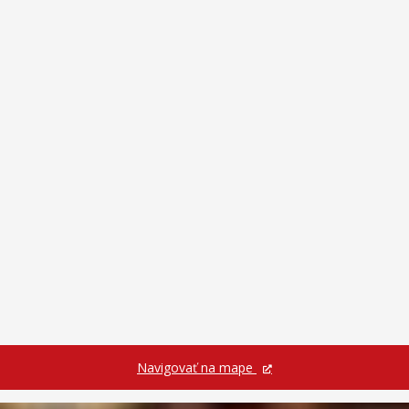
Doprava
Vývoz odpadu
Civilná ochrana
Ankety
O meste
Partnerské mestá
Navigovať na mape