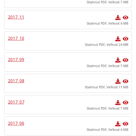
Stiahnuť PDF, Veľkosť 7 MB
Archív Novín Kežmarok
Učíme sa doma
2017_11
EĽRO
Stiahnuť PDF, Veľkosť 6 MB
Predajné trhy
2017_10
Mestské kultúrne stredisko
Stiahnuť PDF, Veľkosť 24 MB
Mestská knižnica
2017_09
Kino Iskra
Stiahnuť PDF, Veľkosť 7 MB
Letné kúpalisko
Verejnoprospešné služby mesta
2017_08
Stiahnuť PDF, Veľkosť 11 MB
Odpadové hospodárstvo
Sociálne veci
2017_07
Matrika
Stiahnuť PDF, Veľkosť 7 MB
Školstvo
2017_06
Šport
Stiahnuť PDF, Veľkosť 6 MB