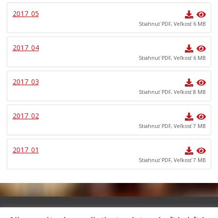
Bývanie
2017_05
Doprava
Stiahnuť PDF, Veľkosť 6 MB
Vývoz odpadu
2017_04
Civilná ochrana
Stiahnuť PDF, Veľkosť 6 MB
Ankety
O meste
2017_03
Stiahnuť PDF, Veľkosť 8 MB
Partnerské mestá
2017_02
Stiahnuť PDF, Veľkosť 7 MB
2017_01
Stiahnuť PDF, Veľkosť 7 MB