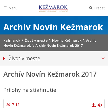
Menu
Hľadať
Preskočiť
na
Archív Novín Kežmarok
obsah
Kežmarok
\
Život v meste
\
Noviny Kežmarok
\
Archív
Novín Kežmarok
\
Archív Novín Kežmarok 2017
Život v meste
Európska komunita športu 2024
Archív Novín Kežmarok 2017
Pohotovostné kontakty
Podujatia
Mestská karta
Prílohy na stiahnutie
Kežmarská televízia
NOVINY KEŽMAROK
2017_12