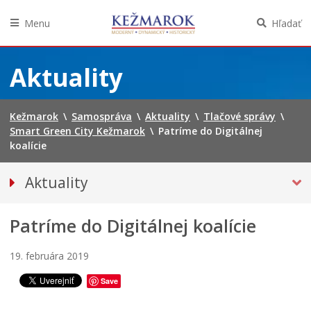
Menu
Hľadať
Preskočiť
na
Aktuality
obsah
Kežmarok
\
Samospráva
\
Aktuality
\
Tlačové správy
\
Smart Green City Kežmarok
\
Patríme do Digitálnej
koalície
Aktuality
J
TLAČOVÉ SPRÁVY
u
P
Patríme do Digitálnej koalície
Zasadnutia mestského zastupiteľstva
h
r
d
e
Úspešné projekty mesta
e
c
19. februára 2019
Kontrolné dni
L
f
h
Smart Green City Kežmarok
e
i
á
Save
t
n
d
Spravodajstvo
n
i
z