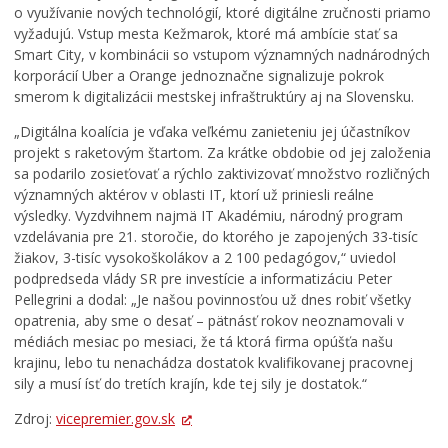
í
a
j
o využívanie nových technológií, ktoré digitálne zručnosti priamo
p
s
š
vyžadujú. Vstup mesta Kežmarok, ktoré má ambície stať sa
r
t
e
Smart City, v kombinácii so vstupom významných nadnárodných
e
e
j
korporácií Uber a Orange jednoznačne signalizuje pokrok
v
r
T
smerom k digitalizácii mestskej infraštruktúry aj na Slovensku.
á
p
r
d
r
o
„Digitálna koalícia je vďaka veľkému zanieteniu jej účastníkov
z
e
j
projekt s raketovým štartom. Za krátke obdobie od jej založenia
k
p
i
sa podarilo zosieťovať a rýchlo zaktivizovať množstvo rozličných
o
í
c
významných aktérov v oblasti IT, ktorí už priniesli reálne
v
s
e
výsledky. Vyzdvihnem najmä IT Akadémiu, národný program
ý
a
v
vzdelávania pre 21. storočie, do ktorého je zapojených 33-tisíc
p
l
K
žiakov, 3-tisíc vysokoškolákov a 2 100 pedagógov,“ uviedol
o
h
e
podpredseda vlády SR pre investície a informatizáciu Peter
r
r
ž
Pellegrini a dodal: „Je našou povinnosťou už dnes robiť všetky
i
a
m
opatrenia, aby sme o desať – pätnásť rokov neoznamovali v
a
n
a
médiách mesiac po mesiaci, že tá ktorá firma opúšťa našu
d
i
r
krajinu, lebo tu nenachádza dostatok kvalifikovanej pracovnej
o
c
k
sily a musí ísť do tretích krajín, kde tej sily je dostatok.“
k
u
u
Zdroj:
vicepremier.gov.sk
0
0
0
7
7
7