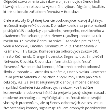
Odpočet stavu plnenia záväzkov a prijatie nových členov boli
é
t
k
Kultúra
hlavnými bodmi rokovania výkonného výboru Digitálnej koalície,
k
í
a
ktoré sa konalo začiatkom februára v Bratislave.
Školstvo
ú
v
č
p
n
a
Ciele a aktivity Digitálnej koalície podporujúce rozvoj digitálnych
Bezpečnosť
a
e
s
zručností majú veľkú odozvu. Do radov koalície sa preto rozhodli
Životné prostredie
l
p
o
pristúpiť ďalšie subjekty z privátneho, verejného, neziskového a
i
a
m
akademického sektora, počet členov Digitálnej koalície sa tak
Zdravie
s
t
:
rozšíri na 37. Novým členmi sa stávajú Asociácia pre mládež,
k
r
K
Cirkev
vedu a techniku, Datalan, Gymnázium P. O. Hviezdoslava v
o
í
o
Kežmarku, IT v kurze, Konfederácia odborových zväzov SR,
Šport
v
K
s
mesto Kežmarok, Orange Slovensko, Seges, s. r. o., SimpleCell
K
e
t
Networks Slovakia, Slovenská informatická spoločnosť,
e
ž
o
Slovenská živnostenská komora, Súkromná stredná odborná
ž
m
l
škola v Poprade – Tatranská akadémia, Uber Slovakia, Univerzita
m
a
N
Pavla Jozefa Šafárika v Košiciach a Výskumný ústav papiera a
a
r
a
celulózy, a.s. Za zvlášť zaujímavých členov je možné označiť
r
k
j
napríklad Konfederáciu odborových zväzov, kde tradične
k
u
s
konzervatívna odborová inštitúcia prejavila jasný záujem nasadiť
u
,
v
moderné technológie a zvýšiť digitálne zručnosti nielen svojich
m
k
ä
e
a
t
vlastných pracovníkov, ale aj členov odborových zväzov. Vstup
n
t
e
živnostenskej komory signalizuje záujem drobných podnikateľov