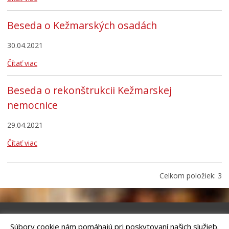
Školstvo
Bezpečnosť
Beseda o Kežmarských osadách
Životné prostredie
30.04.2021
Zdravie
Čítať viac
Cirkev
Šport
Beseda o rekonštrukcii Kežmarskej
nemocnice
29.04.2021
Čítať viac
Celkom položiek: 3
Súbory cookie nám pomáhajú pri poskytovaní našich služieb.