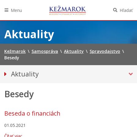
Menu
Hľadať
Preskočiť
na
Aktuality
obsah
Kežmarok
\
Samospráva
\
Aktuality
\
Spravodajstvo
\
Besedy
Aktuality
Tlačové správy
Besedy
SPRAVODAJSTVO
Noviny Kežmarok
Kežmarský magazín
Beseda o financiách
Besedy
01.05.2021
Kultúra
Čítať viac