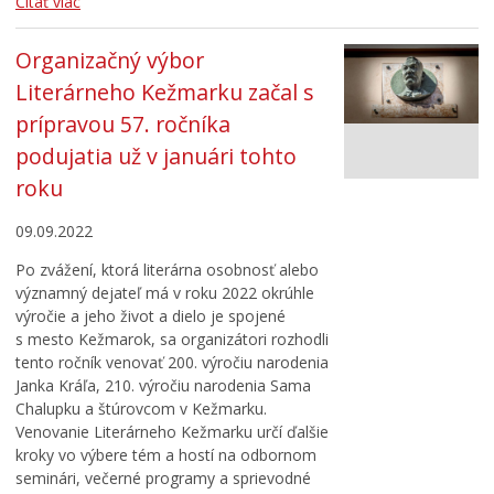
Čítať viac
Organizačný výbor
Literárneho Kežmarku začal s
prípravou 57. ročníka
podujatia už v januári tohto
roku
09.09.2022
Po zvážení, ktorá literárna osobnosť alebo
významný dejateľ má v roku 2022 okrúhle
výročie a jeho život a dielo je spojené
s mesto Kežmarok, sa organizátori rozhodli
tento ročník venovať 200. výročiu narodenia
Janka Kráľa, 210. výročiu narodenia Sama
Chalupku a štúrovcom v Kežmarku.
Venovanie Literárneho Kežmarku určí ďalšie
kroky vo výbere tém a hostí na odbornom
seminári, večerné programy a sprievodné