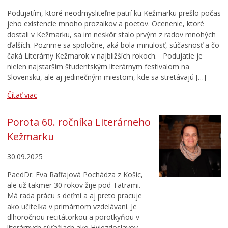
Bezpečnosť
Podujatím, ktoré neodmysliteľne patrí ku Kežmarku prešlo počas
Životné prostredie
jeho existencie mnoho prozaikov a poetov. Ocenenie, ktoré
dostali v Kežmarku, sa im neskôr stalo prvým z radov mnohých
Zdravie
ďalších. Pozrime sa spoločne, aká bola minulosť, súčasnosť a čo
Cirkev
čaká Literárny Kežmarok v najbližších rokoch. Podujatie je
nielen najstarším študentským literárnym festivalom na
Šport
Slovensku, ale aj jedinečným miestom, kde sa stretávajú […]
Čítať viac
Porota 60. ročníka Literárneho
Kežmarku
30.09.2025
PaedDr. Eva Raffajová Pochádza z Košíc,
ale už takmer 30 rokov žije pod Tatrami.
Má rada prácu s deťmi a aj preto pracuje
ako učiteľka v primárnom vzdelávaní. Je
dlhoročnou recitátorkou a porotkyňou v
literárnych súťažiach ako Hviezdoslavov