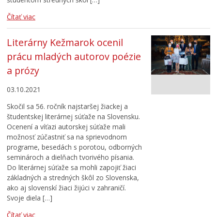
Čítať viac
Literárny Kežmarok ocenil
prácu mladých autorov poézie
a prózy
03.10.2021
Skočil sa 56. ročník najstaršej žiackej a
študentskej literárnej súťaže na Slovensku.
Ocenení a víťazi autorskej súťaže mali
možnosť zúčastniť sa na sprievodnom
programe, besedách s porotou, odborných
seminároch a dielňach tvorivého písania.
Do literárnej súťaže sa mohli zapojiť žiaci
základných a stredných škôl zo Slovenska,
ako aj slovenskí žiaci žijúci v zahraničí.
Svoje diela […]
Čítať viac