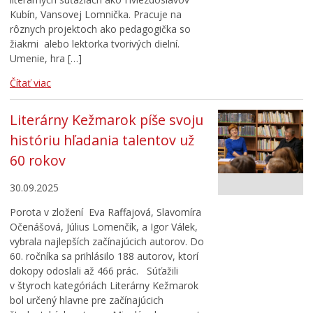
Kubín, Vansovej Lomnička. Pracuje na
rôznych projektoch ako pedagogička so
žiakmi alebo lektorka tvorivých dielní.
Umenie, hra […]
Čítať viac
Literárny Kežmarok píše svoju
históriu hľadania talentov už
60 rokov
30.09.2025
Porota v zložení Eva Raffajová, Slavomíra
Očenášová, Július Lomenčík, a Igor Válek,
vybrala najlepších začínajúcich autorov. Do
60. ročníka sa prihlásilo 188 autorov, ktorí
dokopy odoslali až 466 prác. Súťažili
v štyroch kategóriách Literárny Kežmarok
bol určený hlavne pre začínajúcich