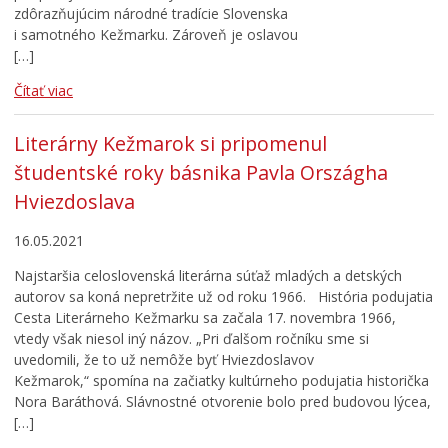
zdôrazňujúcim národné tradície Slovenska
i samotného Kežmarku. Zároveň je oslavou
[…]
Čítať viac
Literárny Kežmarok si pripomenul
študentské roky básnika Pavla Országha
Hviezdoslava
16.05.2021
Najstaršia celoslovenská literárna súťaž mladých a detských
autorov sa koná nepretržite už od roku 1966. História podujatia
Cesta Literárneho Kežmarku sa začala 17. novembra 1966,
vtedy však niesol iný názov. „Pri ďalšom ročníku sme si
uvedomili, že to už nemôže byť Hviezdoslavov
Kežmarok,“ spomína na začiatky kultúrneho podujatia historička
Nora Baráthová. Slávnostné otvorenie bolo pred budovou lýcea,
[…]