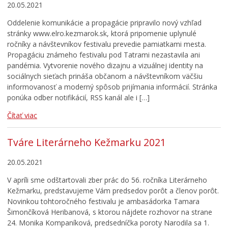
20.05.2021
Oddelenie komunikácie a propagácie pripravilo nový vzhľad
stránky www.elro.kezmarok.sk, ktorá pripomenie uplynulé
ročníky a návštevníkov festivalu prevedie pamiatkami mesta.
Propagáciu známeho festivalu pod Tatrami nezastavila ani
pandémia. Vytvorenie nového dizajnu a vizuálnej identity na
sociálnych sieťach prináša občanom a návštevníkom väčšiu
informovanosť a moderný spôsob prijímania informácií. Stránka
ponúka odber notifikácií, RSS kanál ale i […]
Čítať viac
Tváre Literárneho Kežmarku 2021
20.05.2021
V apríli sme odštartovali zber prác do 56. ročníka Literárneho
Kežmarku, predstavujeme Vám predsedov porôt a členov porôt.
Novinkou tohtoročného festivalu je ambasádorka Tamara
Šimončíková Heribanová, s ktorou nájdete rozhovor na strane
24. Monika Kompaníková, predsedníčka poroty Narodila sa 1.