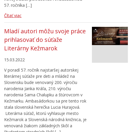
57. ročníka […]
Čítať viac
Mladí autori môžu svoje práce
prihlasovať do súťaže
Literárny Kežmarok
15.03.2022
V poradí 57. ročník najstaršej autorskej
literárnej súťaže pre deti a mládež na
Slovensku bude venovaný 200. výročiu
narodenia Janka Kráľa, 210. výročiu
narodenia Sama Chalupku a štúrovcom v
Kežmarku. Ambasádorkou sa pre tento rok
stala slovenská herečka Lucia Hurajová.
Literárna súťaž, ktorú vyhlasuje mesto
Kežmarok a Slovenská národná knižnica, je
venovaná žiakom základných škôl a
študentom stredných škôl […]