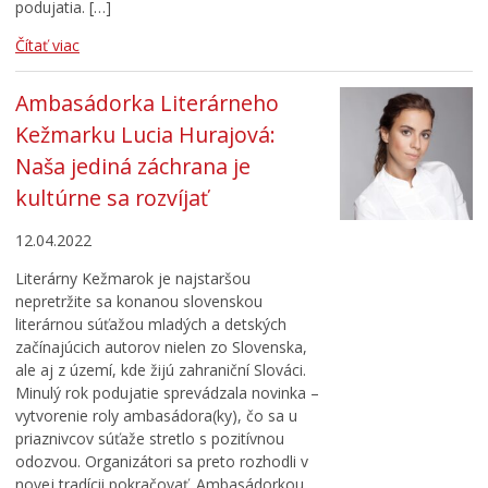
podujatia. […]
Čítať viac
Ambasádorka Literárneho
Kežmarku Lucia Hurajová:
Naša jediná záchrana je
kultúrne sa rozvíjať
12.04.2022
Literárny Kežmarok je najstaršou
nepretržite sa konanou slovenskou
literárnou súťažou mladých a detských
začínajúcich autorov nielen zo Slovenska,
ale aj z území, kde žijú zahraniční Slováci.
Minulý rok podujatie sprevádzala novinka –
vytvorenie roly ambasádora(ky), čo sa u
priaznivcov súťaže stretlo s pozitívnou
odozvou. Organizátori sa preto rozhodli v
novej tradícii pokračovať. Ambasádorkou