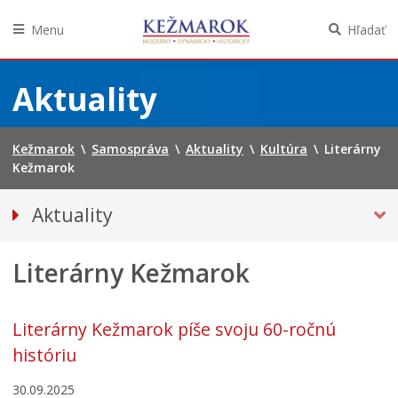
Menu
Hľadať
Preskočiť
na
Aktuality
obsah
Kežmarok
\
Samospráva
\
Aktuality
\
Kultúra
\
Literárny
Kežmarok
Aktuality
Tlačové správy
Literárny Kežmarok
Spravodajstvo
KULTÚRA
Európske ľudové remeslo
Literárny Kežmarok píše svoju 60-ročnú
Literárny Kežmarok
históriu
Školstvo
30.09.2025