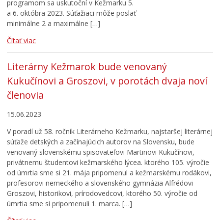
programom sa uskutoční v Kežmarku 5.
a 6. októbra 2023. Súťažiaci môže poslať
minimálne 2 a maximálne […]
Čítať viac
Literárny Kežmarok bude venovaný
Kukučínovi a Groszovi, v porotách dvaja noví
členovia
15.06.2023
V poradí už 58. ročník Literárneho Kežmarku, najstaršej literárnej
súťaže detských a začínajúcich autorov na Slovensku, bude
venovaný slovenskému spisovateľovi Martinovi Kukučínovi,
privátnemu študentovi kežmarského lýcea. ktorého 105. výročie
od úmrtia sme si 21. mája pripomenul a kežmarskému rodákovi,
profesorovi nemeckého a slovenského gymnázia Alfrédovi
Groszovi, historikovi, prírodovedcovi, ktorého 50. výročie od
úmrtia sme si pripomenuli 1. marca. […]