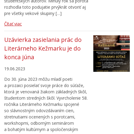
študentských autorov. Minulý rok sa porota
rozhodla toto podujatie prvýkrát otvoriť aj
pre všetky vekové skupiny […]
Čítať viac
Uzávierka zasielania prác do
Literárneho Kežmarku je do
konca júna
19.06.2023
Do 30. júna 2023 môžu mladí poeti
a prozaici posielať svoje práce do súťaže,
ktorá je venovaná žiakom základných škôl,
študentom stredných škôl. Vyvrcholenie 58.
ročníka Literárneho Kežmarku spojené
so slávnostným odovzdávaním cien,
stretnutiami ocenených s porotcami,
workshopmi, odborným seminárom
a bohatým kultúrnym a spoločenským