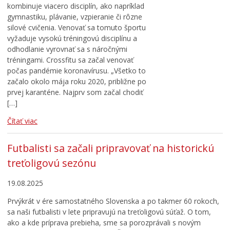
kombinuje viacero disciplín, ako napríklad
gymnastiku, plávanie, vzpieranie či rôzne
silové cvičenia. Venovať sa tomuto športu
vyžaduje vysokú tréningovú disciplínu a
odhodlanie vyrovnať sa s náročnými
tréningami. Crossfitu sa začal venovať
počas pandémie koronavírusu. „Všetko to
začalo okolo mája roku 2020, približne po
prvej karanténe. Najprv som začal chodiť
[…]
Čítať viac
Futbalisti sa začali pripravovať na historickú
treťoligovú sezónu
19.08.2025
Prvýkrát v ére samostatného Slovenska a po takmer 60 rokoch,
sa naši futbalisti v lete pripravujú na treťoligovú súťaž. O tom,
ako a kde príprava prebieha, sme sa porozprávali s novým