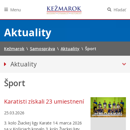
Menu
Hľadať
Preskočiť
na
Aktuality
obsah
Kežmarok
\
Samospráva
\
Aktuality
\
Šport
Aktuality
Tlačové správy
Šport
Spravodajstvo
Kultúra
Školstvo
Karatisti získali 23 umiestnení
Bezpečnosť
25.03.2026
Životné prostredie
3. kolo Žiackej ligy Karate 14. marca 2026
Zdravie
sa v Košiciach konalo 3. kolo Žiackej ligy