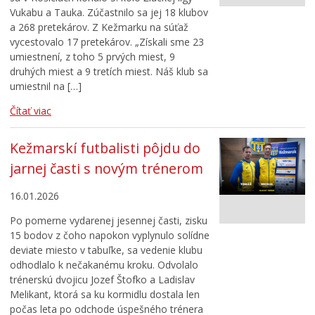
Vukabu a Tauka. Zúčastnilo sa jej 18 klubov
Cirkev
a 268 pretekárov. Z Kežmarku na súťaž
ŠPORT
vycestovalo 17 pretekárov. „Získali sme 23
umiestnení, z toho 5 prvých miest, 9
Európska komunita športu 2024
druhých miest a 9 tretích miest. Náš klub sa
Európske mestečko športu 2022
umiestnil na […]
Čítať viac
Kežmarskí futbalisti pôjdu do
jarnej časti s novým trénerom
16.01.2026
Po pomerne vydarenej jesennej časti, zisku
15 bodov z čoho napokon vyplynulo solídne
deviate miesto v tabuľke, sa vedenie klubu
odhodlalo k nečakanému kroku. Odvolalo
trénerskú dvojicu Jozef Štofko a Ladislav
Melikant, ktorá sa ku kormidlu dostala len
počas leta po odchode úspešného trénera