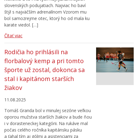
slovenských podujatiach. Najviac ho baví
štýl s najväčším adrenalínom Vzorom mu
bol samozrejme otec, ktorý ho od mala ku
karate viedol. […]
Čítať viac
Rodičia ho prihlásili na
florbalový kemp a pri tomto
športe už zostal, dokonca sa
stal i kapitánom starších
žiakov
11.08.2025
Tomáš Granda bol v minulej sezóne veľkou
oporou mužstva starších žiakov a bude ňou
i v dorasteneckej kategórii. Na rukáve mal
počas celého ročníka kapitánsku pásku
a ťahal tím aj gólmi a asistenciami za