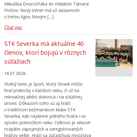
Mikuláša Dvorožňáka do mládeže Tatrana
Prešov. Nový tréner má už skúsenosti
s treťou ligou Novým […]
Čítať viac
STK Severka má aktuálne 40
členov, ktorí bojujú v rôznych
súťažiach
16.01.2026
Stolný tenis je šport, ktorý človek môže
hrať prakticky v každom veku, či už na
rekreačnej alebo dokonca i na súťažnej
úrovni. Dôkazom toho sú aj hráči
v tradičnom kežmarskom klube STK
Severka, kde nájdeme jedného hráča i vo
vysoko pokročilom veku. Celkovo je vekové
rozpätie zapojených a zaregistrovaných
hráčov veľké. Hráči sa zúčastňujú množstva