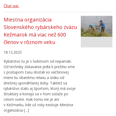
Čítať viac
Miestna organizácia
Slovenského rybárskeho zväzu
Kežmarok má viac než 600
členov v rôznom veku
18.12.2025
Rybárstvo tu je s ľudstvom od nepamäti.
Od techniky získavania jedla k prežitiu sme
s postupom času dostali vo väčšinovej
miere ku vítanému relaxu a úniku od
dnešnej uponáhľanej doby. Taktiež sa
rybárstvo stalo aj športom, ktorý má svoje
štruktúry a konajú sa v ňom súťaže po
celom svete. Inak tomu nie je ani
v Kežmarku, kde už roky existuje Miestna
organizácia […]