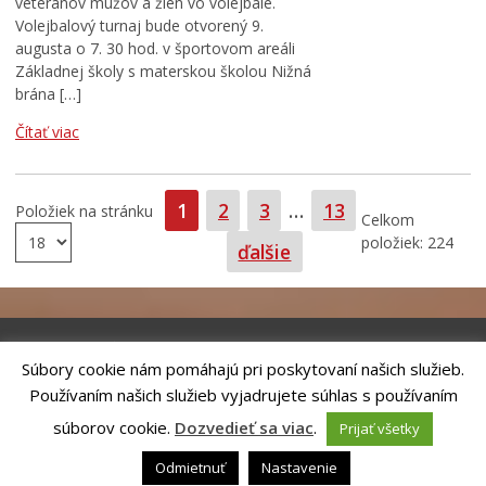
veteránov mužov a žien vo volejbale.
Volejbalový turnaj bude otvorený 9.
augusta o 7. 30 hod. v športovom areáli
Základnej školy s materskou školou Nižná
brána […]
Čítať viac
Strana
Strana
Strana
Strana
1
2
3
…
13
Položiek na stránku
Celkom
položiek: 224
ďalšie
Súbory cookie nám pomáhajú pri poskytovaní našich služieb.
Riešenie
ANTIK SMART CITY
| Technický prevádzkovateľ – MVI
Používaním našich služieb vyjadrujete súhlas s používaním
Technology, s.r.o.
Správca webového sídla: Mesto Kežmarok, Hlavné námestie, 060 01
súborov cookie.
Dozvedieť sa viac
.
Prijať všetky
Kežmarok, tel.: +421524660111
email:
podatelna@kezmarok.sk
,|
Vyhlásenie o prístupnosti
|
Odmietnuť
Nastavenie
Ochrana osobných údajov