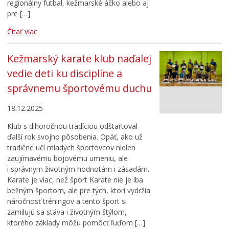
regionálny futbal, kežmarské áčko alebo aj
pre […]
Čítať viac
Kežmarský karate klub naďalej
vedie deti ku disciplíne a
správnemu športovému duchu
18.12.2025
Klub s dlhoročnou tradíciou odštartoval
ďalší rok svojho pôsobenia. Opäť, ako už
tradične učí mladých športovcov nielen
zaujímavému bojovému umeniu, ale
i správnym životným hodnotám i zásadám.
Karate je viac, než šport Karate nie je iba
bežným športom, ale pre tých, ktorí vydržia
náročnosť tréningov a tento šport si
zamilujú sa stáva i životným štýlom,
ktorého základy môžu pomôcť ľuďom […]