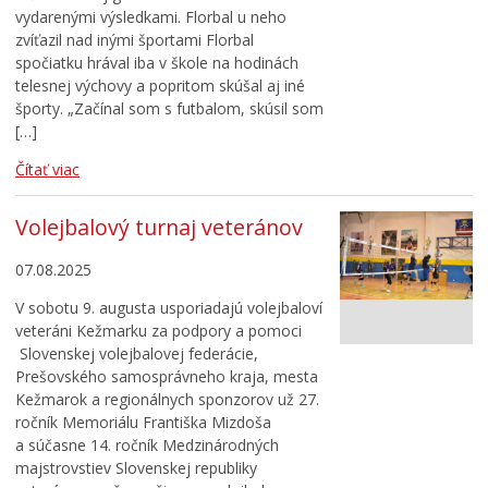
vydarenými výsledkami. Florbal u neho
zvíťazil nad inými športami Florbal
spočiatku hrával iba v škole na hodinách
telesnej výchovy a popritom skúšal aj iné
športy. „Začínal som s futbalom, skúsil som
[…]
Čítať viac
Volejbalový turnaj veteránov
07.08.2025
V sobotu 9. augusta usporiadajú volejbaloví
veteráni Kežmarku za podpory a pomoci
Slovenskej volejbalovej federácie,
Prešovského samosprávneho kraja, mesta
Kežmarok a regionálnych sponzorov už 27.
ročník Memoriálu Františka Mizdoša
a súčasne 14. ročník Medzinárodných
majstrovstiev Slovenskej republiky