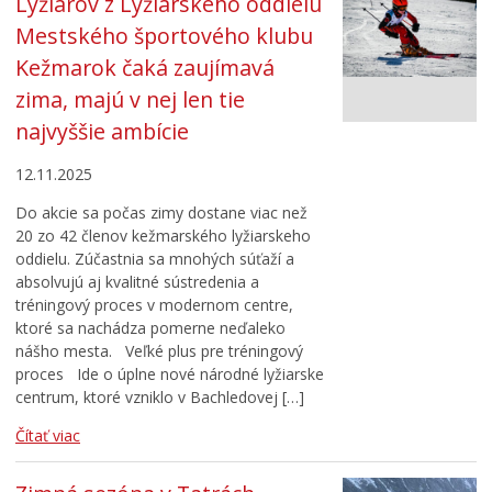
Lyžiarov z Lyžiarskeho oddielu
Mestského športového klubu
Kežmarok čaká zaujímavá
zima, majú v nej len tie
najvyššie ambície
12.11.2025
Do akcie sa počas zimy dostane viac než
20 zo 42 členov kežmarského lyžiarskeho
oddielu. Zúčastnia sa mnohých súťaží a
absolvujú aj kvalitné sústredenia a
tréningový proces v modernom centre,
ktoré sa nachádza pomerne neďaleko
nášho mesta. Veľké plus pre tréningový
proces Ide o úplne nové národné lyžiarske
centrum, ktoré vzniklo v Bachledovej […]
Čítať viac