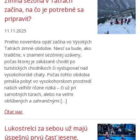
Zimná sezóna v Tatrách
začína, na čo je potrebné sa
pripraviť?
11.11.2025
Prvého novembra opäť začína vo Vysokých
Tatrách zimné obdobie. Niesť sa bude, ako
tradične, v znamení sezónnej uzávery,
počas ktorej je zakázané chodiť po
turistických chodníkoch či vystupovať nad
vysokohorské chaty. Počas tohto obdobia
prináša pobyt vo vysokohorskom prostredí
našich veľhôr rôzne riziká – či už pri
samotných túrach, alebo na veľmi
obľúbených a zahraničnými […]
Čítať viac
Lukostrelci za sebou už majú
úspešnú prvú časť jesene,