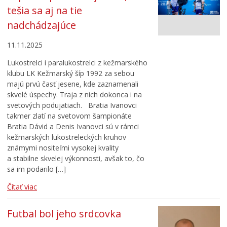
tešia sa aj na tie
nadchádzajúce
11.11.2025
Lukostrelci i paralukostrelci z kežmarského
klubu LK Kežmarský šíp 1992 za sebou
majú prvú časť jesene, kde zaznamenali
skvelé úspechy. Traja z nich dokonca i na
svetových podujatiach. Bratia Ivanovci
takmer zlatí na svetovom šampionáte
Bratia Dávid a Denis Ivanovci sú v rámci
kežmarských lukostreleckých kruhov
známymi nositeľmi vysokej kvality
a stabilne skvelej výkonnosti, avšak to, čo
sa im podarilo […]
Čítať viac
Futbal bol jeho srdcovka