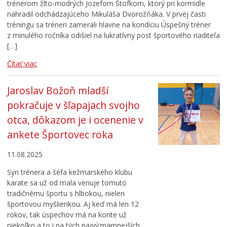
trénerom žlto-modrých Jozefom Štofkom, ktorý pri kormidle
nahradil odchádzajúceho Mikuláša Dvorožňáka. V prvej časti
tréningu sa tréneri zamerali hlavne na kondíciu Úspešný tréner
z minulého ročníka odišiel na lukratívny post športového riaditeľa
[…]
Čítať viac
Jaroslav Božoň mladší
pokračuje v šľapajach svojho
otca, dôkazom je i ocenenie v
ankete Športovec roka
11.08.2025
Syn trénera a šéfa kežmarského klubu
karate sa už od mala venuje tomuto
tradičnému športu s hlbokou, nielen
športovou myšlienkou. Aj keď má len 12
rokov, tak úspechov má na konte už
niekoľko a to i na tých najvýznamnejších