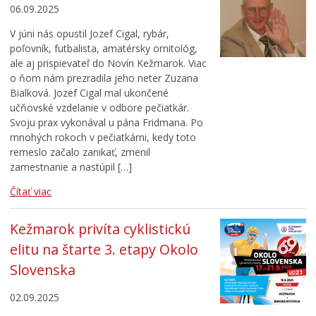
06.09.2025
V júni nás opustil Jozef Cigal, rybár,
poľovník, futbalista, amatérsky ornitológ,
ale aj prispievateľ do Novín Kežmarok. Viac
o ňom nám prezradila jeho neter Zuzana
Bialková. Jozef Cigal mal ukončené
učňovské vzdelanie v odbore pečiatkár.
Svoju prax vykonával u pána Fridmana. Po
mnohých rokoch v pečiatkárni, kedy toto
remeslo začalo zanikať, zmenil
zamestnanie a nastúpil […]
Čítať viac
Kežmarok privíta cyklistickú
elitu na štarte 3. etapy Okolo
Slovenska
02.09.2025