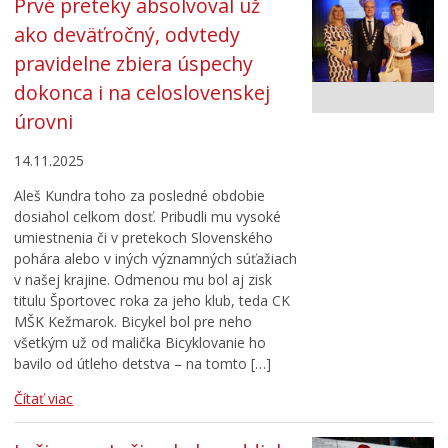
Prvé preteky absolvoval už
ako deväťročný, odvtedy
pravidelne zbiera úspechy
dokonca i na celoslovenskej
úrovni
14.11.2025
Aleš Kundra toho za posledné obdobie
dosiahol celkom dosť. Pribudli mu vysoké
umiestnenia či v pretekoch Slovenského
pohára alebo v iných významných súťažiach
v našej krajine. Odmenou mu bol aj zisk
titulu Športovec roka za jeho klub, teda CK
MŠK Kežmarok. Bicykel bol pre neho
všetkým už od malička Bicyklovanie ho
bavilo od útleho detstva – na tomto […]
Čítať viac