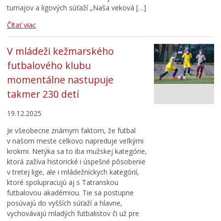
turnajov a ligových súťaží „Naša veková […]
Čítať viac
V mládeži kežmarského
futbalového klubu
momentálne nastupuje
takmer 230 detí
19.12.2025
Je všeobecne známym faktom, že futbal
v našom meste celkovo napreduje veľkými
krokmi. Netýka sa to iba mužskej kategórie,
ktorá zažíva historické i úspešné pôsobenie
v tretej lige, ale i mládežníckych kategórií,
ktoré spolupracujú aj s Tatranskou
futbalovou akadémiou. Tie sa postupne
posúvajú do vyšších súťaží a hlavne,
vychovávajú mladých futbalistov či už pre