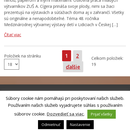
hlinou, papierom a inými materiálmi. Usilovná práca mladých
výtvarníkov ZUŠ A. Cígera prináša svoje plody, nimi sa žiaci
prezentujú na výstavách a súťažiach doma aj v zahraničí. Všetky
sú originálne a nenapodobiteľné. Téma 48. ročníka
Medzinárodnej výtvarnej výstavy detí v Lidiciach v Českej […]
Čítať viac
Strana
Strana
1
2
Položiek na stránku
Celkom položiek:
19
ďalšie
Súbory cookie nám pomáhajú pri poskytovaní našich služieb.
Riešenie
ANTIK SMART CITY
| Technický prevádzkovateľ – MVI
Používaním našich služieb vyjadrujete súhlas s používaním
Technology, s.r.o.
Správca webového sídla: Mesto Kežmarok, Hlavné námestie, 060 01
súborov cookie.
Dozvedieť sa viac
.
Prijať všetky
Kežmarok, tel.: +421524660111
email:
podatelna@kezmarok.sk
,|
Vyhlásenie o prístupnosti
|
Odmietnuť
Nastavenie
Ochrana osobných údajov