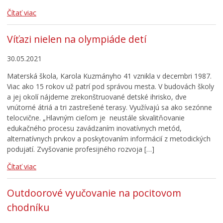
Čítať viac
Víťazi nielen na olympiáde detí
30.05.2021
Materská škola, Karola Kuzmányho 41 vznikla v decembri 1987.
Viac ako 15 rokov už patrí pod správou mesta. V budovách školy
a jej okolí nájdeme zrekonštruované detské ihrisko, dve
vnútorné átriá a tri zastrešené terasy. Využívajú sa ako sezónne
telocvične. „Hlavným cieľom je neustále skvalitňovanie
edukačného procesu zavádzaním inovatívnych metód,
alternatívnych prvkov a poskytovaním informácií z metodických
podujatí. Zvyšovanie profesijného rozvoja […]
Čítať viac
Outdoorové vyučovanie na pocitovom
chodníku