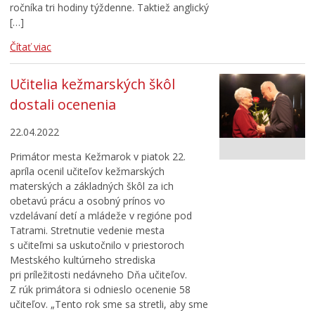
ročníka tri hodiny týždenne. Taktiež anglický
[…]
Čítať viac
Učitelia kežmarských škôl
dostali ocenenia
22.04.2022
Primátor mesta Kežmarok v piatok 22.
apríla ocenil učiteľov kežmarských
materských a základných škôl za ich
obetavú prácu a osobný prínos vo
vzdelávaní detí a mládeže v regióne pod
Tatrami. Stretnutie vedenie mesta
s učiteľmi sa uskutočnilo v priestoroch
Mestského kultúrneho strediska
pri príležitosti nedávneho Dňa učiteľov.
Z rúk primátora si odnieslo ocenenie 58
učiteľov. „Tento rok sme sa stretli, aby sme