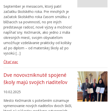
Stredné školy
September je mesiacom, ktorý patrí
Základná umelecká škola
začiatku školského roka. Pre mnohých je
Bezpečnosť
začiatok školského roka časom smútku z
blížiacich sa povinností, no pre iných
Životné prostredie
predstavuje radosť, nové výzvy a možnosť
Zdravie
napĺňať sny. Kežmarok, ako jedno z mála
okresných miest, svojim obyvateľom
Cirkev
umožňuje vzdelávanie prakticky od kolísky
Šport
až po diplom – od materskej školy až po
vysokú […]
Čítať viac
Dve novovzniknuté spojené
školy majú svojich riaditeľov
10.02.2025
Mesto Kežmarok s potešením oznamuje
vymenovanie nových riaditeľov dvoch škôl,
ktoré sú súčasťou nedávno vytvorených