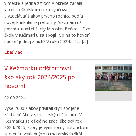
v meste a jedna z troch v okrese začala
v tomto školskom roku vyučovať
a vzdelávať žiakov prvého ročníka podľa
novej kurikulárnej reformy. Viac nám už
povedal riaditeľ školy Miroslav Beňko. Dve
školy v Kežmarku sa spojili. Čo na to hovorí
riaditeľ jednej z nich? V roku 2024, ešte […]
Čítať viac
V Kežmarku odštartovali
školský rok 2024/2025 po
novom!
02.09.2024
Vyše 2600 žiakov privítali štyri spojené
základné školy s materskými školami V
Kežmarku sa oficiálne začal školský rok
2024/2025, ktorý je výnimočný historickým
spojením základných a materských škôl.