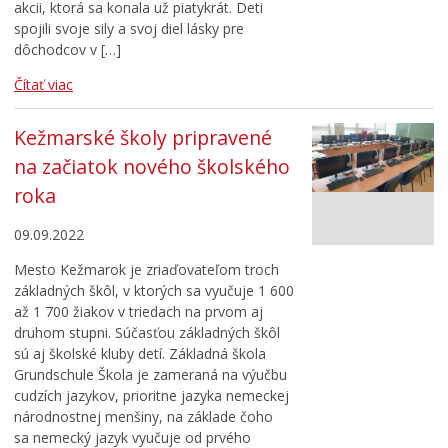
akcii, ktorá sa konala už piatykrát. Deti
spojili svoje sily a svoj diel lásky pre
dôchodcov v […]
Čítať viac
Kežmarské školy pripravené
na začiatok nového školského
roka
09.09.2022
Mesto Kežmarok je zriaďovateľom troch
základných škôl, v ktorých sa vyučuje 1 600
až 1 700 žiakov v triedach na prvom aj
druhom stupni. Súčasťou základných škôl
sú aj školské kluby detí. Základná škola
Grundschule Škola je zameraná na výučbu
cudzích jazykov, prioritne jazyka nemeckej
národnostnej menšiny, na základe čoho
sa nemecký jazyk vyučuje od prvého