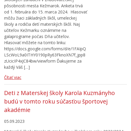
pôsobnosti mesta Kežmarok. Anketa trvá
od 1. februára do 15. marca 2024. Hlasovať
môžu žiaci základných škôl, umeleckej
školy a rodičia detí materských škôl. Naj
učiteľov Kežmarku oznámime na
galaprograme počas Dňa učiteľov.
Hlasovať môžete na tomto linku:
https://docs.google.com/forms/d/e/1FAIpQ
LScWoL9a0ITHY0190pRy63FknoXN7f_jpp8
zUcicIP4xJC84bw/viewform Ďakujeme za
každý Váš […]
Čítať viac
Deti z Materskej školy Karola Kuzmányho
budú v tomto roku súčasťou športovej
akadémie
05.09.2023