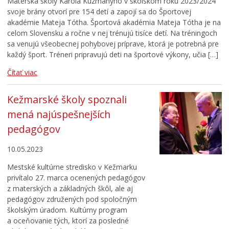
Materská školy Karola Kuzmányho v školskom roku 2023/2024
svoje brány otvorí pre 154 detí a zapojí sa do Športovej
akadémie Mateja Tótha. Športová akadémia Mateja Tótha je na
celom Slovensku a ročne v nej trénujú tisíce detí. Na tréningoch
sa venujú všeobecnej pohybovej príprave, ktorá je potrebná pre
každý šport. Tréneri pripravujú deti na športové výkony, učia […]
Čítať viac
Kežmarské školy spoznali
mená najúspešnejších
pedagógov
10.05.2023
Mestské kultúrne stredisko v Kežmarku
privítalo 27. marca ocenených pedagógov
z materských a základných škôl, ale aj
pedagógov združených pod spoločným
školským úradom. Kultúrny program
a oceňovanie tých, ktorí za posledné