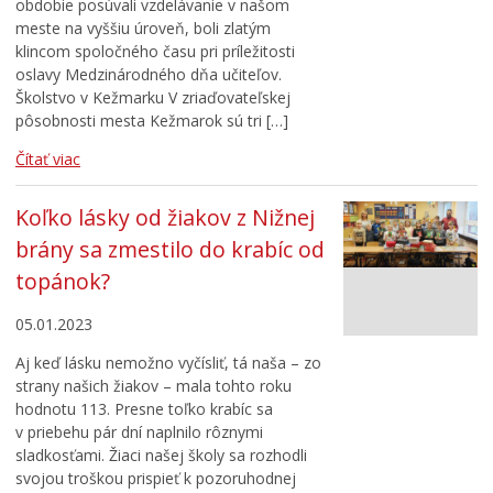
obdobie posúvali vzdelávanie v našom
meste na vyššiu úroveň, boli zlatým
klincom spoločného času pri príležitosti
oslavy Medzinárodného dňa učiteľov.
Školstvo v Kežmarku V zriaďovateľskej
pôsobnosti mesta Kežmarok sú tri […]
Čítať viac
Koľko lásky od žiakov z Nižnej
brány sa zmestilo do krabíc od
topánok?
05.01.2023
Aj keď lásku nemožno vyčísliť, tá naša – zo
strany našich žiakov – mala tohto roku
hodnotu 113. Presne toľko krabíc sa
v priebehu pár dní naplnilo rôznymi
sladkosťami. Žiaci našej školy sa rozhodli
svojou troškou prispieť k pozoruhodnej