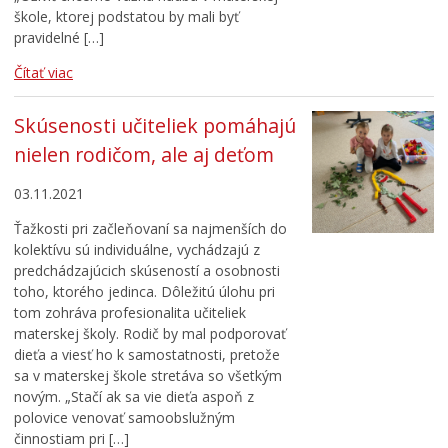
škole, ktorej podstatou by mali byť
pravidelné […]
Čítať viac
Skúsenosti učiteliek pomáhajú
nielen rodičom, ale aj deťom
03.11.2021
Ťažkosti pri začleňovaní sa najmenších do
kolektívu sú individuálne, vychádzajú z
predchádzajúcich skúseností a osobnosti
toho, ktorého jedinca. Dôležitú úlohu pri
tom zohráva profesionalita učiteliek
materskej školy. Rodič by mal podporovať
dieťa a viesť ho k samostatnosti, pretože
sa v materskej škole stretáva so všetkým
novým. „Stačí ak sa vie dieťa aspoň z
polovice venovať samoobslužným
činnostiam pri […]