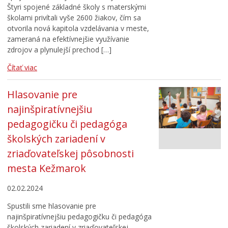
Štyri spojené základné školy s materskými
školami privítali vyše 2600 žiakov, čím sa
otvorila nová kapitola vzdelávania v meste,
zameraná na efektívnejšie využívanie
zdrojov a plynulejší prechod […]
Čítať viac
Hlasovanie pre
najinšpiratívnejšiu
pedagogičku či pedagóga
školských zariadení v
zriaďovateľskej pôsobnosti
mesta Kežmarok
02.02.2024
Spustili sme hlasovanie pre
najinšpiratívnejšiu pedagogičku či pedagóga
školských zariadení v zriaďovateľskej