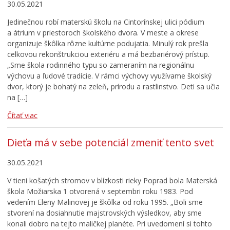
30.05.2021
Jedinečnou robí materskú školu na Cintorínskej ulici pódium
a átrium v priestoroch školského dvora. V meste a okrese
organizuje škôlka rôzne kultúrne podujatia. Minulý rok prešla
celkovou rekonštrukciou exteriéru a má bezbariérový prístup.
„Sme škola rodinného typu so zameraním na regionálnu
výchovu a ľudové tradície. V rámci výchovy využívame školský
dvor, ktorý je bohatý na zeleň, prírodu a rastlinstvo. Deti sa učia
na […]
Čítať viac
Dieťa má v sebe potenciál zmeniť tento svet
30.05.2021
V tieni košatých stromov v blízkosti rieky Poprad bola Materská
škola Možiarska 1 otvorená v septembri roku 1983. Pod
vedením Eleny Malinovej je škôlka od roku 1995. „Boli sme
stvorení na dosiahnutie majstrovských výsledkov, aby sme
konali dobro na tejto maličkej planéte. Pri uvedomení si tohto