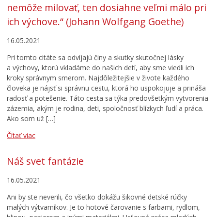
nemôže milovať, ten dosiahne veľmi málo pri
ich výchove.“ (Johann Wolfgang Goethe)
16.05.2021
Pri tomto citáte sa odvíjajú činy a skutky skutočnej lásky
a výchovy, ktorú vkladáme do našich detí, aby sme viedli ich
kroky správnym smerom. Najdôležitejšie v živote každého
človeka je nájsť si správnu cestu, ktorá ho uspokojuje a prináša
radosť a potešenie. Táto cesta sa týka predovšetkým vytvorenia
zázemia, akým je rodina, deti, spoločnosť blízkych ľudí a práca.
Ako som už […]
Čítať viac
Náš svet fantázie
16.05.2021
Ani by ste neverili, čo všetko dokážu šikovné detské rúčky
malých výtvarníkov. Je to hotové čarovanie s farbami, rydlom,