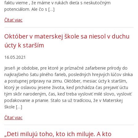
faktu vieme , že máme v rukách dieťa s neskutočným
potenciálom. Ale čo s […]
Čítať viac
Október v materskej škole sa niesol v duchu
úcty k starším
16.05.2021
Jeseň je obdobie, pre ktoré je príznačné zafarbenie prírody do
najkrajšieho šatu plného farieb, posledných hrejivých lúčov slnka
a postupnej prípravy na zimu. Október, mesiac úcty k starším,
ktorý je oslavou jesene života, keď prichádza čas prejaviť úctu
tým skôr narodeným, čas, keď treba vysloviť milé slovo, vysloviť
poďakovanie a prianie. Stalo sa už tradíciou, že v Materskej
škole […]
Čítať viac
„Deti milujú toho, kto ich miluje. A kto