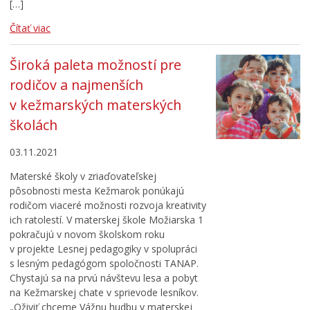
[…]
Čítať viac
Široká paleta možností pre
rodičov a najmenších
v kežmarských materských
školách
03.11.2021
Materské školy v zriaďovateľskej
pôsobnosti mesta Kežmarok ponúkajú
rodičom viaceré možnosti rozvoja kreativity
ich ratolestí. V materskej škole Možiarska 1
pokračujú v novom školskom roku
v projekte Lesnej pedagogiky v spolupráci
s lesným pedagógom spoločnosti TANAP.
Chystajú sa na prvú návštevu lesa a pobyt
na Kežmarskej chate v sprievode lesníkov.
„Oživiť chceme Vážnu hudbu v materskej