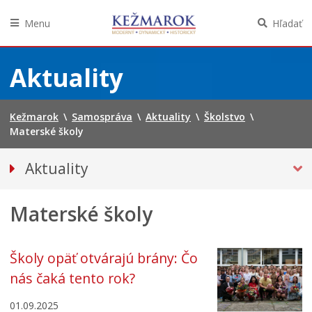
Menu
Hľadať
Preskočiť
na
Aktuality
obsah
Kežmarok
\
Samospráva
\
Aktuality
\
Školstvo
\
Materské školy
Aktuality
Tlačové správy
Materské školy
Spravodajstvo
Kultúra
ŠKOLSTVO
Školy opäť otvárajú brány: Čo
nás čaká tento rok?
Materské školy
Základné školy
01.09.2025