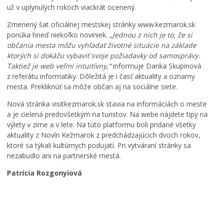
k
u
s
už v uplynulých rokoch viackrát ocenený.
u
,
v
m
k
ä
Zmenený šat oficiálnej mestskej stránky www.kezmarok.sk
e
a
t
ponúka hneď niekoľko noviniek.
„Jednou z nich je to, že si
n
t
e
občania mesta môžu vyhľadať životné situácie na základe
í
a
j
ktorých si dokážu vybaviť svoje požiadavky od samosprávy.
p
s
š
Taktiež je web veľmi intuitívny,“
informuje Danka Skupinová
r
t
e
z referátu informatiky. Dôležitá je i časť aktuality a oznamy
e
e
j
mesta. Prekliknúť sa môže občan aj na sociálne siete.
v
r
T
á
p
r
Nová stránka visitkezmarok.sk stavia na informáciách o meste
d
r
o
a je cielená predovšetkým na turistov. Na webe nájdete tipy na
z
e
j
výlety v zime a v lete. Na túto platformu boli pridané všetky
k
p
i
aktuality z Novín Kežmarok z predchádzajúcich dvoch rokov,
o
í
c
ktoré sa týkali kultúrnych podujatí. Pri vytváraní stránky sa
v
s
e
nezabudlo ani na partnerské mestá.
ý
a
v
p
l
K
Patrícia Rozgonyiová
o
h
e
r
r
ž
i
a
m
a
n
a
d
i
r