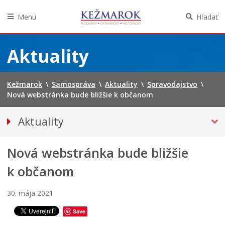
Menu
Hľadať
Preskočiť
na
Aktuality
obsah
Kežmarok
\
Samospráva
\
Aktuality
\
Spravodajstvo
\
Nová webstránka bude bližšie k občanom
Aktuality
Tlačové správy
Nová webstránka bude bližšie
SPRAVODAJSTVO
Noviny Kežmarok
k občanom
Kežmarský magazín
30. mája 2021
Besedy
Kultúra
Save