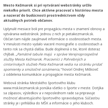
Školstvo
Mesto Kežmarok si pri vytváraní webstránky určilo
Bezpečnosť
niekoľko priorít. Chce aktívne pracovať s históriou mesta
a nazerať do budúcnosti prostredníctvom vždy
Životné prostredie
aktuálnych potrieb občanov.
Zdravie
Uplynulé mesiace boli pre propagáciu mesta v znamení obnovy a
Cirkev
vytvárania webstránok. Jednou z nich je pietakezmarok.sk.
Občan tam nájde zaujímavé informácie o osobnostiach mesta.
Šport
V minulosti mesto vydalo viaceré monografie o osobnostiach a
tento rok sa chystá ďalšia. Bude doplnená o tie, ktoré doteraz
chýbali. „
Pamätné tabule majú v správe Verejnoprospešné
služby Mesta Kežmarok. Pracovníci z Pohrebných a
cintorínskych služieb Pieta Kežmarok vedia na stránku pridať
spomienky a smútočné oznámenia,“
hovorí Ondrej Miškovič
z oddelenia komunikácie a propagácie mesta Kežmarok.
Webová stránka Mestského športového klubu
www.msk.kezmarok.sk ponúka všetko o športe v meste. Dotýka
J
sa zápasov, výsledkov a v neposlednom rade sa pripravuje
u
P
možnosť absentujúceho športového spravodajstva. Súčasťou
h
r
stránky je i prihláška do MŠK a informácie o jeho kluboch.
d
e