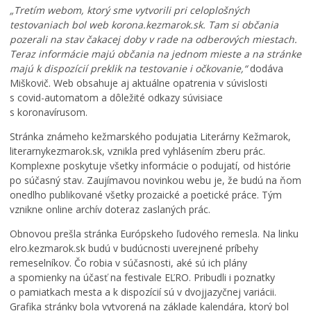
e
c
„Tretím webom, ktorý sme vytvorili pri celoplošných
L
f
h
testovaniach bol web korona.kezmarok.sk. Tam si občania
e
i
á
pozerali na stav čakacej doby v rade na odberových miestach.
t
n
d
Teraz informácie majú občania na jednom mieste a na stránke
n
i
z
majú k dispozícií preklik na testovanie i očkovanie,“
dodáva
é
t
k
Miškovič. Web obsahuje aj aktuálne opatrenia v súvislosti
k
í
a
s covid-automatom a dôležité odkazy súvisiace
ú
v
č
s koronavírusom.
p
n
a
a
e
s
Stránka známeho kežmarského podujatia Literárny Kežmarok,
l
p
o
literarnykezmarok.sk, vznikla pred vyhlásením zberu prác.
i
a
m
Komplexne poskytuje všetky informácie o podujatí, od histórie
s
t
:
po súčasný stav. Zaujímavou novinkou webu je, že budú na ňom
k
r
K
onedlho publikované všetky prozaické a poetické práce. Tým
o
í
o
vznikne online archív doteraz zaslaných prác.
v
K
s
K
e
t
Obnovou prešla stránka Európskeho ľudového remesla. Na linku
e
ž
o
elro.kezmarok.sk budú v budúcnosti uverejnené príbehy
ž
m
l
remeselníkov. Čo robia v súčasnosti, aké sú ich plány
m
a
N
a spomienky na účasť na festivale EĽRO. Pribudli i poznatky
a
r
a
o pamiatkach mesta a k dispozícií sú v dvojjazyčnej variácii.
r
k
j
Grafika stránky bola vytvorená na základe kalendára, ktorý bol