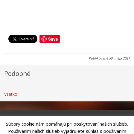
o
c
k
k
u
u
0
0
0
7
7
7
.
.
.
0
0
0
Save
8
8
8
.
.
.
2
2
2
Publikované
30. mája 2021
0
0
0
2
2
2
Podobné
6
6
6
Všetko
Súbory cookie nám pomáhajú pri poskytovaní našich služieb.
Riešenie
ANTIK SMART CITY
| Technický prevádzkovateľ – MVI
Používaním našich služieb vyjadrujete súhlas s používaním
Technology, s.r.o.