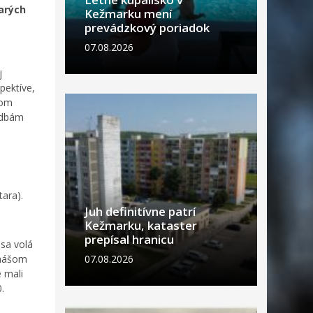
arých
Kežmarku mení
prevádzkový poriadok
07.08.2026
j
pektíve,
som
ladbám
tara).
Juh definitívne patrí
Kežmarku, kataster
prepísal hranicu
sa volá
omášom
07.08.2026
 mali
.