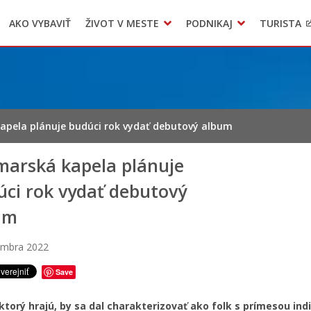
AKO VYBAVIŤ
ŽIVOT V MESTE
PODNIKAJ
TURISTA
Geo informačný systém – Kežmarok
Oznamovanie podozrení z podvodov
Triedený zber – NATUR – PACK
apela plánuje budúci rok vydať debutový album
marská kapela plánuje
úci rok vydať debutový
um
embra 2022
Save
, ktorý hrajú, by sa dal charakterizovať ako folk s prímesou ind