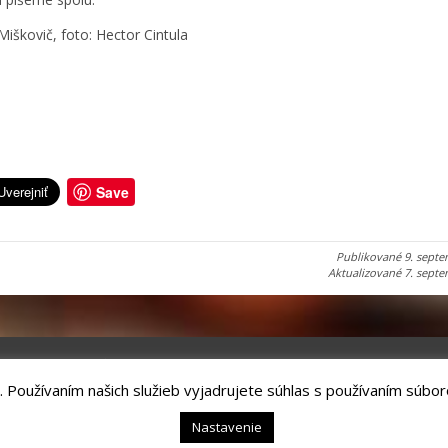
Miškovič, foto: Hector Cintula
Save
Publikované
9. sept
Aktualizované
7. sept
. Používaním našich služieb vyjadrujete súhlas s používaním súbor
chnology, s.r.o.
Kežmarok, tel.: +421524660111
Nastavenie
hrana osobných údajov