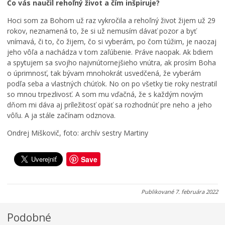
k
p
i
Čo vás naučil rehoľný život a čím inšpiruje?
o
í
c
v
s
e
Hoci som za Bohom už raz vykročila a rehoľný život žijem už 29
ý
a
v
rokov, neznamená to, že si už nemusím dávať pozor a byť
p
l
K
vnímavá, či to, čo žijem, čo si vyberám, po čom túžim, je naozaj
o
h
e
jeho vôľa a nachádza v tom zaľúbenie. Práve naopak. Ak bdiem
r
r
ž
a spytujem sa svojho najvnútornejšieho vnútra, ak prosím Boha
i
a
m
o úprimnosť, tak bývam mnohokrát usvedčená, že vyberám
a
n
a
podľa seba a vlastných chúťok. No on po všetky tie roky nestratil
d
i
r
so mnou trpezlivosť. A som mu vďačná, že s každým novým
o
c
k
dňom mi dáva aj príležitosť opäť sa rozhodnúť pre neho a jeho
k
u
u
vôľu. A ja stále začínam odznova.
0
0
0
Ondrej Miškovič, foto: archív sestry Martiny
7
7
7
.
.
.
0
0
0
Save
8
8
8
.
.
.
2
2
2
Publikované
7. februára 2022
0
0
0
2
2
2
Podobné
6
6
6