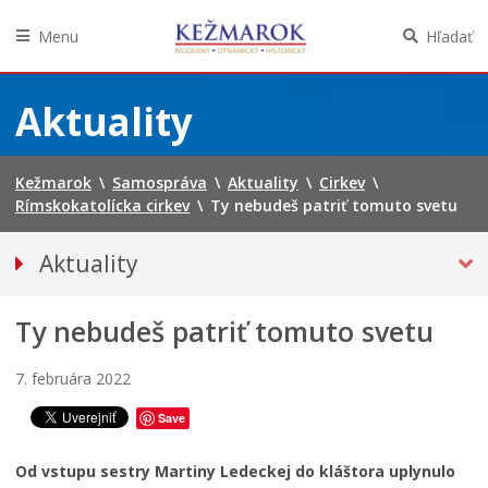
Menu
Hľadať
Preskočiť
na
Aktuality
obsah
Kežmarok
\
Samospráva
\
Aktuality
\
Cirkev
\
Rímskokatolícka cirkev
\
Ty nebudeš patriť tomuto svetu
Aktuality
Tlačové správy
Ty nebudeš patriť tomuto svetu
Spravodajstvo
Kultúra
7. februára 2022
Školstvo
Save
Bezpečnosť
Životné prostredie
Od vstupu sestry Martiny Ledeckej do kláštora uplynulo