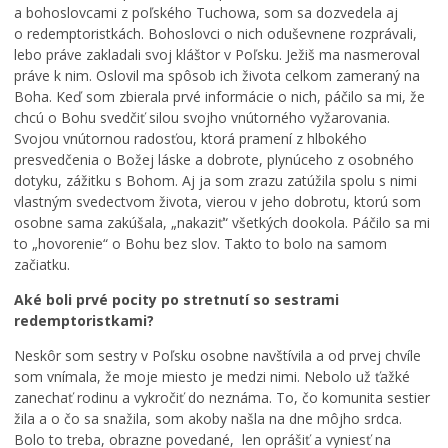
a bohoslovcami z poľského Tuchowa, som sa dozvedela aj
o redemptoristkách. Bohoslovci o nich oduševnene rozprávali,
lebo práve zakladali svoj kláštor v Poľsku. Ježiš ma nasmeroval
práve k nim. Oslovil ma spôsob ich života celkom zameraný na
Boha. Keď som zbierala prvé informácie o nich, páčilo sa mi, že
J
chcú o Bohu svedčiť silou svojho vnútorného vyžarovania.
u
P
Svojou vnútornou radosťou, ktorá pramení z hlbokého
h
r
presvedčenia o Božej láske a dobrote, plynúceho z osobného
d
e
dotyku, zážitku s Bohom. Aj ja som zrazu zatúžila spolu s nimi
e
c
vlastným svedectvom života, vierou v jeho dobrotu, ktorú som
L
f
h
osobne sama zakúšala, „nakaziť“ všetkých dookola. Páčilo sa mi
e
i
á
to „hovorenie“ o Bohu bez slov. Takto to bolo na samom
t
n
d
začiatku.
n
i
z
é
t
k
Aké boli prvé pocity po stretnutí so sestrami
k
í
a
redemptoristkami?
ú
v
č
Neskôr som sestry v Poľsku osobne navštívila a od prvej chvíle
p
n
a
a
e
s
som vnímala, že moje miesto je medzi nimi. Nebolo už ťažké
l
p
o
zanechať rodinu a vykročiť do neznáma. To, čo komunita sestier
i
a
m
žila a o čo sa snažila, som akoby našla na dne môjho srdca.
s
t
:
Bolo to treba, obrazne povedané, len oprášiť a vyniesť na