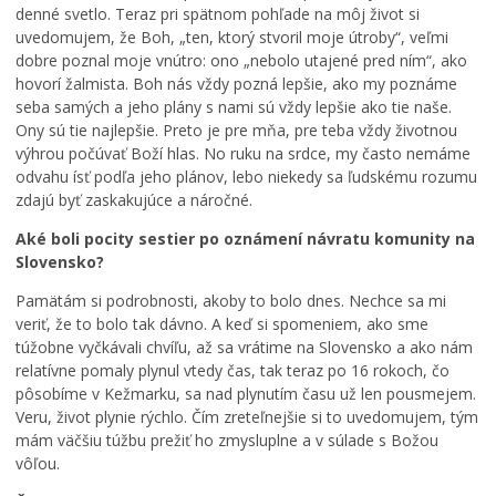
k
r
K
denné svetlo. Teraz pri spätnom pohľade na môj život si
o
í
o
uvedomujem, že Boh, „ten, ktorý stvoril moje útroby“, veľmi
v
K
s
dobre poznal moje vnútro: ono „nebolo utajené pred ním“, ako
K
e
t
hovorí žalmista. Boh nás vždy pozná lepšie, ako my poznáme
e
ž
o
seba samých a jeho plány s nami sú vždy lepšie ako tie naše.
ž
m
l
Ony sú tie najlepšie. Preto je pre mňa, pre teba vždy životnou
m
a
N
výhrou počúvať Boží hlas. No ruku na srdce, my často nemáme
a
r
a
odvahu ísť podľa jeho plánov, lebo niekedy sa ľudskému rozumu
r
k
j
zdajú byť zaskakujúce a náročné.
k
u
s
u
,
v
Aké boli pocity sestier po oznámení návratu komunity na
m
k
ä
Slovensko?
e
a
t
n
t
e
Pamätám si podrobnosti, akoby to bolo dnes. Nechce sa mi
í
a
j
veriť, že to bolo tak dávno. A keď si spomeniem, ako sme
p
s
š
túžobne vyčkávali chvíľu, až sa vrátime na Slovensko a ako nám
r
t
e
relatívne pomaly plynul vtedy čas, tak teraz po 16 rokoch, čo
e
e
j
pôsobíme v Kežmarku, sa nad plynutím času už len pousmejem.
v
r
T
Veru, život plynie rýchlo. Čím zreteľnejšie si to uvedomujem, tým
á
p
r
mám väčšiu túžbu prežiť ho zmysluplne a v súlade s Božou
d
r
o
vôľou.
z
e
j