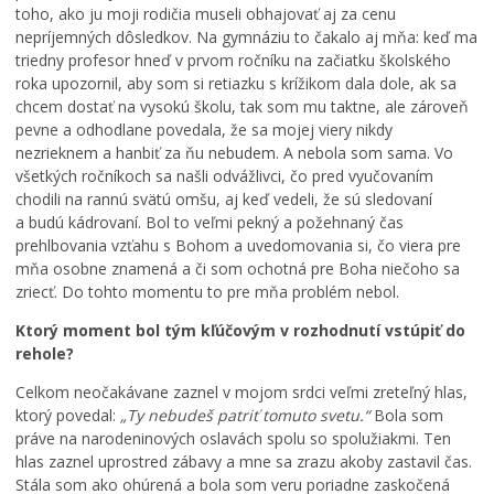
toho, ako ju moji rodičia museli obhajovať aj za cenu
nepríjemných dôsledkov. Na gymnáziu to čakalo aj mňa: keď ma
triedny profesor hneď v prvom ročníku na začiatku školského
roka upozornil, aby som si retiazku s krížikom dala dole, ak sa
chcem dostať na vysokú školu, tak som mu taktne, ale zároveň
pevne a odhodlane povedala, že sa mojej viery nikdy
nezrieknem a hanbiť za ňu nebudem. A nebola som sama. Vo
všetkých ročníkoch sa našli odvážlivci, čo pred vyučovaním
chodili na rannú svätú omšu, aj keď vedeli, že sú sledovaní
a budú kádrovaní. Bol to veľmi pekný a požehnaný čas
prehlbovania vzťahu s Bohom a uvedomovania si, čo viera pre
mňa osobne znamená a či som ochotná pre Boha niečoho sa
zriecť. Do tohto momentu to pre mňa problém nebol.
Ktorý moment bol tým kľúčovým v rozhodnutí vstúpiť do
rehole?
Celkom neočakávane zaznel v mojom srdci veľmi zreteľný hlas,
ktorý povedal:
„Ty nebudeš patriť tomuto svetu.“
Bola som
práve na narodeninových oslavách spolu so spolužiakmi. Ten
hlas zaznel uprostred zábavy a mne sa zrazu akoby zastavil čas.
Stála som ako ohúrená a bola som veru poriadne zaskočená