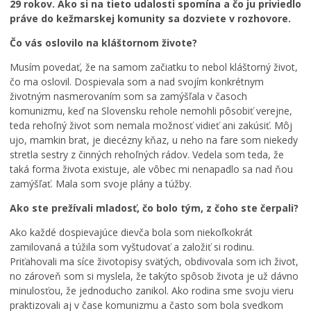
29 rokov. Ako si na tieto udalosti spomína a čo ju priviedlo
Zdravie
práve do kežmarskej komunity sa dozviete v rozhovore.
CIRKEV
Čo vás oslovilo na kláštornom živote?
Ekumenické aktivity
Musím povedať, že na samom začiatku to nebol kláštorný život,
Rímskokatolícka cirkev
čo ma oslovil. Dospievala som a nad svojím konkrétnym
Gréckokatolícka cirkev
životným nasmerovaním som sa zamýšľala v časoch
Evanjelická cirkev
komunizmu, keď na Slovensku rehole nemohli pôsobiť verejne,
teda rehoľný život som nemala možnosť vidieť ani zakúsiť. Môj
Šport
ujo, mamkin brat, je diecézny kňaz, u neho na fare som niekedy
stretla sestry z činných rehoľných rádov. Vedela som teda, že
taká forma života existuje, ale vôbec mi nenapadlo sa nad ňou
zamýšľať. Mala som svoje plány a túžby.
Ako ste prežívali mladosť, čo bolo tým, z čoho ste čerpali?
Ako každé dospievajúce dievča bola som niekoľkokrát
zamilovaná a túžila som vyštudovať a založiť si rodinu.
Priťahovali ma síce životopisy svätých, obdivovala som ich život,
no zároveň som si myslela, že takýto spôsob života je už dávno
minulosťou, že jednoducho zanikol. Ako rodina sme svoju vieru
praktizovali aj v čase komunizmu a často som bola svedkom