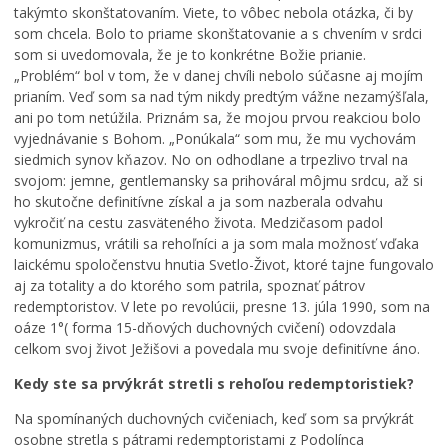
takýmto skonštatovaním. Viete, to vôbec nebola otázka, či by
som chcela. Bolo to priame skonštatovanie a s chvením v srdci
som si uvedomovala, že je to konkrétne Božie prianie.
„Problém“ bol v tom, že v danej chvíli nebolo súčasne aj mojím
prianím. Veď som sa nad tým nikdy predtým vážne nezamýšľala,
ani po tom netúžila. Priznám sa, že mojou prvou reakciou bolo
vyjednávanie s Bohom. „Ponúkala“ som mu, že mu vychovám
siedmich synov kňazov. No on odhodlane a trpezlivo trval na
svojom: jemne, gentlemansky sa prihováral môjmu srdcu, až si
ho skutočne definitívne získal a ja som nazberala odvahu
vykročiť na cestu zasväteného života. Medzičasom padol
komunizmus, vrátili sa rehoľníci a ja som mala možnosť vďaka
laickému spoločenstvu hnutia Svetlo-Život, ktoré tajne fungovalo
aj za totality a do ktorého som patrila, spoznať pátrov
redemptoristov. V lete po revolúcii, presne 13. júla 1990, som na
oáze 1°( forma 15-dňových duchovných cvičení) odovzdala
celkom svoj život Ježišovi a povedala mu svoje definitívne áno.
Kedy ste sa prvýkrát stretli s rehoľou redemptoristiek?
Na spomínaných duchovných cvičeniach, keď som sa prvýkrát
osobne stretla s pátrami redemptoristami z Podolínca