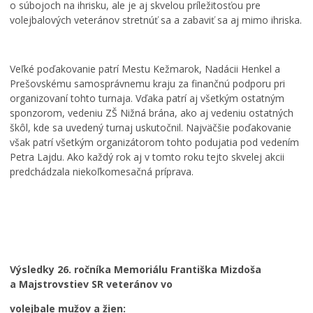
o súbojoch na ihrisku, ale je aj skvelou príležitosťou pre
volejbalových veteránov stretnúť sa a zabaviť sa aj mimo ihriska.
V
i
e
t
Veľké poďakovanie patrí Mestu Kežmarok, Nadácii Henkel a
e
Prešovskému samosprávnemu kraju za finančnú podporu pri
,
organizovaní tohto turnaja. Vďaka patrí aj všetkým ostatným
k
sponzorom, vedeniu ZŠ Nižná brána, ako aj vedeniu ostatných
d
škôl, kde sa uvedený turnaj uskutočnil. Najväčšie poďakovanie
Š
e
však patrí všetkým organizátorom tohto podujatia pod vedením
k
a
Petra Lajdu. Ako každý rok aj v tomto roku tejto skvelej akcii
o
s
predchádzala niekoľkomesačná príprava.
l
I
k
á
n
ý
c
v
m
i
e
s
s
s
ú
i
t
p
u
i
r
Výsledky 26. ročníka Memoriálu Františka Mizdoša
ž
č
á
a Majstrovstiev SR veteránov vo
í
n
v
v
é
e
volejbale mužov a žien: