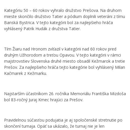
Kategóriu 50 – 60 rokov vyhralo družstvo Prešova. Na druhom
mieste skončilo družstvo Tatier a pódium doplnili veteráni z tímu
Banská Bystrica. V tejto kategórii bol za najlepšieho hráča
vyhlásený Patrik Hudák z družstva Tatier.
Tím Žiaru nad Hronom zvíťazil v kategórii nad 60 rokov pred
druhým Užhorodom a treťou Opavou. V tejto kategórii v rámci
majstrovstiev Slovenska druhé miesto obsadil Kežmarok a tretie
Prešov. Za najlepšieho hráča tejto kategórie bol vyhlásený Milan
Kačmarek z Kežmarku.
Najstarším účastníkom 26. ročníka Memoriálu Františka Mizdoša
bol 83-ročný Juraj Kmec hrajúci za Prešov.
Pravidelnou súčasťou podujatia je aj spoločenské stretnutie po
skončení turnaja. Opäť sa ukázalo, že turnaj nie je len