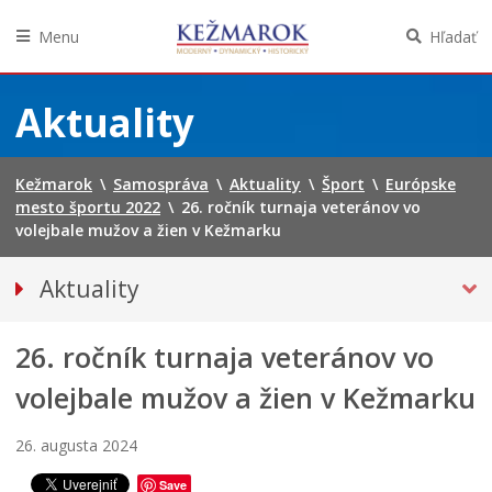
Menu
Hľadať
Preskočiť
na
Aktuality
obsah
Kežmarok
\
Samospráva
\
Aktuality
\
Šport
\
Európske
mesto športu 2022
\
26. ročník turnaja veteránov vo
volejbale mužov a žien v Kežmarku
Aktuality
Tlačové správy
26. ročník turnaja veteránov vo
Spravodajstvo
Kultúra
volejbale mužov a žien v Kežmarku
Školstvo
26. augusta 2024
Bezpečnosť
Save
Životné prostredie