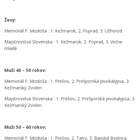
a
a
v
j
k
a
ú
t
š
Ženy:
p
i
e
r
v
d
Memoriál F. Mizdoša : 1. Kežmarok, 2. Poprad, 3. Užhorod
á
i
e
z
t
t
Majstrovstvá Slovenska : 1. Kežmarok, 2. Poprad, 3. Večne
d
y
i
mladé
n
p
?
i
o
M
n
k
s
Muži 40 – 50 rokov:
y
r
P
,
a
o
Memoriál F. Mizdoša : 1. Prešov, 2. Prešporská pivokalypsa, 3.
p
č
p
Kežmarský Zvolen
r
u
ä
i
j
ť
Majstrovstvá Slovenska : 1. Prešov, 2. Prešporská pivokalypsa, 3.
e
ú
a
Kežmarský Zvolen
s
r
p
t
e
e
o
k
l
Muži 50 – 60 rokov:
r
o
u
y
n
j
Memoriál F. Mizdoša : 1. Prešov, 2. Tatry, 3. Banská Bystrica