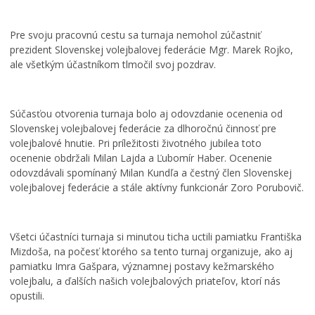
Pre svoju pracovnú cestu sa turnaja nemohol zúčastniť
prezident Slovenskej volejbalovej federácie Mgr. Marek Rojko,
ale všetkým účastníkom tlmočil svoj pozdrav.
Súčasťou otvorenia turnaja bolo aj odovzdanie ocenenia od
Slovenskej volejbalovej federácie za dlhoročnú činnosť pre
volejbalové hnutie. Pri príležitosti životného jubilea toto
ocenenie obdržali Milan Lajda a Ľubomír Haber. Ocenenie
odovzdávali spomínaný Milan Kundľa a čestný člen Slovenskej
volejbalovej federácie a stále aktívny funkcionár Zoro Porubovič.
Všetci účastníci turnaja si minutou ticha uctili pamiatku Františka
Mizdoša, na počesť ktorého sa tento turnaj organizuje, ako aj
pamiatku Imra Gašpara, významnej postavy kežmarského
volejbalu, a ďalších našich volejbalových priateľov, ktorí nás
opustili.