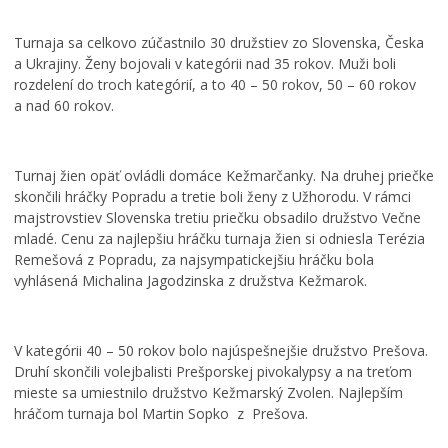
Turnaja sa celkovo zúčastnilo 30 družstiev zo Slovenska, Česka
a Ukrajiny. Ženy bojovali v kategórii nad 35 rokov. Muži boli
rozdelení do troch kategórií, a to 40 – 50 rokov, 50 – 60 rokov
a nad 60 rokov.
Turnaj žien opäť ovládli domáce Kežmarčanky. Na druhej priečke
skončili hráčky Popradu a tretie boli ženy z Užhorodu. V rámci
majstrovstiev Slovenska tretiu priečku obsadilo družstvo Večne
mladé. Cenu za najlepšiu hráčku turnaja žien si odniesla Terézia
Remešová z Popradu, za najsympatickejšiu hráčku bola
vyhlásená Michalina Jagodzinska z družstva Kežmarok.
V kategórii 40 – 50 rokov bolo najúspešnejšie družstvo Prešova.
Druhí skončili volejbalisti Prešporskej pivokalypsy a na treťom
mieste sa umiestnilo družstvo Kežmarský Zvolen. Najlepším
hráčom turnaja bol Martin Sopko z Prešova.