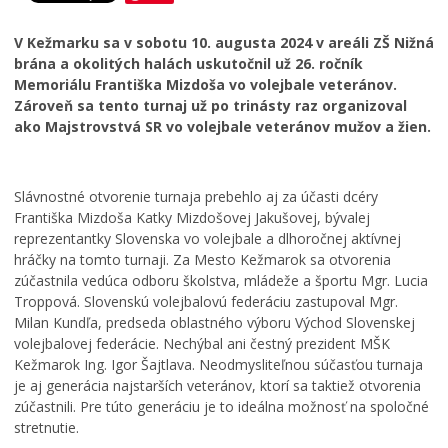
Zdravie
V Kežmarku sa v sobotu 10. augusta 2024 v areáli ZŠ Nižná
Cirkev
brána a okolitých halách uskutočnil už 26. ročník
Memoriálu Františka Mizdoša vo volejbale veteránov.
ŠPORT
Zároveň sa tento turnaj už po trinásty raz organizoval
ako Majstrovstvá SR vo volejbale veteránov mužov a žien.
Európska komunita športu 2024
Európske mestečko športu 2022
Slávnostné otvorenie turnaja prebehlo aj za účasti dcéry
Františka Mizdoša Katky Mizdošovej Jakušovej, bývalej
reprezentantky Slovenska vo volejbale a dlhoročnej aktívnej
hráčky na tomto turnaji. Za Mesto Kežmarok sa otvorenia
zúčastnila vedúca odboru školstva, mládeže a športu Mgr. Lucia
Troppová. Slovenskú volejbalovú federáciu zastupoval Mgr.
Milan Kundľa, predseda oblastného výboru Východ Slovenskej
volejbalovej federácie. Nechýbal ani čestný prezident MŠK
Kežmarok Ing. Igor Šajtlava. Neodmysliteľnou súčasťou turnaja
je aj generácia najstarších veteránov, ktorí sa taktiež otvorenia
zúčastnili. Pre túto generáciu je to ideálna možnosť na spoločné
stretnutie.