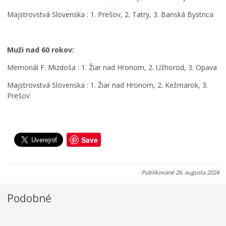
s
š
e
a
t
n
Majstrovstvá Slovenska : 1. Prešov, 2. Tatry, 3. Banská Bystrica
v
r
a
y
u
r
n
k
o
Muži nad 60 rokov:
o
c
d
v
i
i
Memoriál F. Mizdoša : 1. Žiar nad Hronom, 2. Užhorod, 3. Opava
u
a
č
j
m
o
Majstrovstvá Slovenska : 1. Žiar nad Hronom, 2. Kežmarok, 3.
ú
i
v
Prešov
0
0
0
6
6
5
.
.
.
0
0
0
Save
8
8
8
.
.
.
2
2
2
Publikované
26. augusta 2024
0
0
0
2
2
2
Podobné
6
6
6