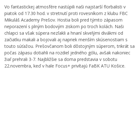
Zdravie
Vo fantastickej atmosfére nastúpili naši najstarší florbalisti v
Cirkev
piatok od 17.30 hod. v stretnutí proti rovesníkom z klubu FBC
Mikuláš Academy Prešov. Hostia boli pred týmto zápasom
Šport
neporazení s plným bodovým ziskom po troch kolách. Naši
chlapci sa však súpera nezľakli a hnaní skvelými divákmi od
začiatku makali a bojovali aj napriek menším skúsenostiam s
touto súťažou. Prešovčanom boli dôstojným súperom, trikrát sa
počas zápasu dotiahli na rozdiel jedného gólu, avšak nakoniec
žiaľ prehrali 3-7. Najbližšie sa doma predstavia v sobotu
22.novembra, keď v hale Focus+ privítajú FaBK ATU Košice.