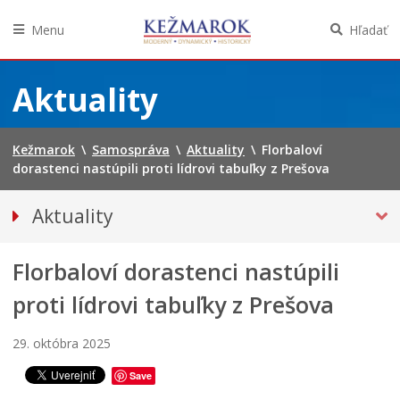
Menu
Hľadať
Preskočiť
na
Aktuality
obsah
Kežmarok
\
Samospráva
\
Aktuality
\
Florbaloví
dorastenci nastúpili proti lídrovi tabuľky z Prešova
Aktuality
Tlačové správy
Florbaloví dorastenci nastúpili
Spravodajstvo
Kultúra
proti lídrovi tabuľky z Prešova
Školstvo
29. októbra 2025
Bezpečnosť
Save
Životné prostredie