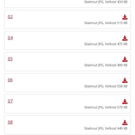
Stiahnuť JPG, Veľkosť 434 KB
k
a
l
t
š
a
02
i
e
n
v
d
c
Stiahnuť JPG, Veľkosť 513 KB
i
e
i
t
t
z
04
y
i
a
Stiahnuť JPG, Veľkosť 475 KB
p
?
s
o
M
a
05
k
s
d
r
P
l
Stiahnuť JPG, Veľkosť 499 KB
a
o
i
č
p
d
06
u
ä
o
Stiahnuť JPG, Veľkosť 558 KB
j
ť
p
ú
a
o
07
r
p
s
e
e
l
Stiahnuť JPG, Veľkosť 579 KB
k
l
a
o
u
n
08
n
j
e
Stiahnuť JPG, Veľkosť 449 KB
š
e
c