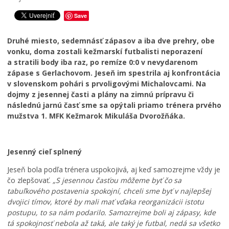
Školstvo
Save
Bezpečnosť
Druhé miesto, sedemnásť zápasov a iba dve prehry, obe
Životné prostredie
vonku, doma zostali kežmarskí futbalisti neporazení
Zdravie
a stratili body iba raz, po remíze 0:0 v nevydarenom
zápase s Gerlachovom. Jeseň im spestrila aj konfrontácia
Cirkev
v slovenskom pohári s prvoligovými Michalovcami. Na
J
Šport
dojmy z jesennej časti a plány na zimnú prípravu či
u
P
následnú jarnú časť sme sa opýtali priamo trénera prvého
h
r
mužstva 1. MFK Kežmarok Mikuláša Dvorožňáka.
d
e
e
c
L
f
h
Jesenný cieľ splnený
e
i
á
t
n
d
Jeseň bola podľa trénera uspokojivá, aj keď samozrejme vždy je
n
i
z
čo zlepšovať.
„S jesennou časťou môžeme byť čo sa
é
t
k
tabuľkového postavenia spokojní, chceli sme byť v najlepšej
k
í
a
dvojici tímov, ktoré by mali mať vďaka reorganizácii istotu
ú
v
č
postupu, to sa nám podarilo. Samozrejme boli aj zápasy, kde
p
n
a
tá spokojnosť nebola až taká, ale taký je futbal, nedá sa všetko
a
e
s