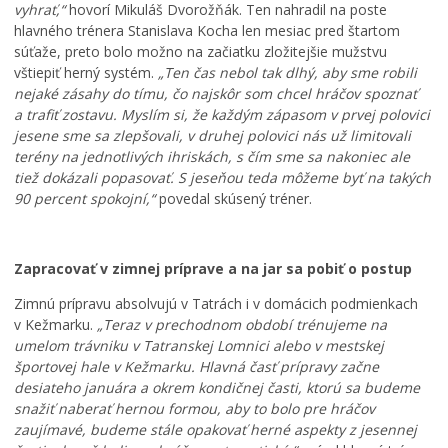
vyhrať,“
hovorí Mikuláš Dvorožňák. Ten nahradil na poste
l
p
o
hlavného trénera Stanislava Kocha len mesiac pred štartom
i
a
m
súťaže, preto bolo možno na začiatku zložitejšie mužstvu
s
t
:
vštiepiť herný systém.
„Ten čas nebol tak dlhý, aby sme robili
k
r
K
nejaké zásahy do tímu, čo najskôr som chcel hráčov spoznať
o
í
o
a trafiť zostavu. Myslím si, že každým zápasom v prvej polovici
v
K
s
K
e
t
jesene sme sa zlepšovali, v druhej polovici nás už limitovali
e
ž
o
terény na jednotlivých ihriskách, s čím sme sa nakoniec ale
ž
m
l
tiež dokázali popasovať. S jeseňou teda môžeme byť na takých
m
a
N
90 percent spokojní,“
povedal skúsený tréner.
a
r
a
r
k
j
k
u
s
Zapracovať v zimnej príprave a na jar sa pobiť o postup
u
,
v
m
k
ä
Zimnú prípravu absolvujú v Tatrách i v domácich podmienkach
e
a
t
v Kežmarku.
„Teraz v prechodnom období trénujeme na
n
t
e
umelom trávniku v Tatranskej Lomnici alebo v mestskej
í
a
j
športovej hale v Kežmarku. Hlavná časť prípravy začne
p
s
š
desiateho januára a okrem kondičnej časti, ktorú sa budeme
r
t
e
snažiť naberať hernou formou, aby to bolo pre hráčov
e
e
j
zaujímavé,
budeme stále opakovať herné aspekty z jesennej
v
r
T