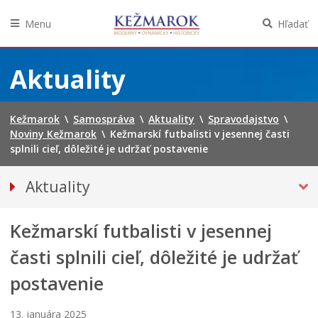
Menu
Hľadať
Preskočiť
na
Aktuality
obsah
Kežmarok
\
Samospráva
\
Aktuality
\
Spravodajstvo
\
Noviny Kežmarok
\
Kežmarskí futbalisti v jesennej časti
splnili cieľ, dôležité je udržať postavenie
Aktuality
Tlačové správy
Kežmarskí futbalisti v jesennej
SPRAVODAJSTVO
Noviny Kežmarok
časti splnili cieľ, dôležité je udržať
Kežmarský magazín
postavenie
Besedy
Kultúra
13. januára 2025