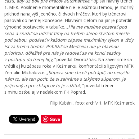
časti, aby už boli pre hráčov automatické,“
opísal hlavný tréner
á
p
r
1. MFK. Posilnenie momentálne nie je akútnou témou, je možný
d
r
o
príchod nanajvýš jedného, či dvoch hráčov, ktorí by trénerovi
z
e
j
pasovali do hernej koncepcie. Hlavným cieľom na jar je potvrdiť
k
p
i
výhodné postavenie v tabuľke. „
o
í
c
Hlavne musíme pozerať pod
v
s
e
seba a snažiť sa udržať tímy na treťom alebo štvrtom mieste
ý
a
v
pod sebou, podávať v každom zápase maximálny výkon a vždy
p
l
K
ísť za troma bodmi. Priblížiť sa Medzevu nie je hlavnou
o
h
e
prioritou, dôležité pre nás je radovať sa na konci sezóny
r
r
ž
z postupu do tretej ligy,“
povedal Dvorožňák. Na záver sme sa
i
a
m
vrátili aj ku zápasu roka v Kežmarku, konfrontácii s ligovým MFK
a
n
a
Zemplín Michalovce.
„Súpera sme chceli potrápiť, no nevyšlo
d
i
r
nám to, ale ten pocit, že si zahráme s takýmto súperom, je
o
c
k
príjemný a pre chlapcov to je zážitok,“
povedal tréner
k
u
u
s minulosťou aj v neďalekom FK Poprad.
0
0
0
Filip Kubáni, foto: archív 1. MFK Kežmarok
7
7
7
.
.
.
0
0
0
Save
8
8
8
.
.
.
2
2
2