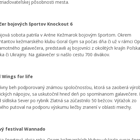
 zriaďovateľskej pôsobnosti mesta.
čer bojových športov Knockout 6
jová sobota patrila v Aréne Kežmarok bojovým športom. Okrem
ntantov kežmarského klubu Goral Gym sa počas dňa či už v rámci Ope
amotného galavečera, predstavili aj bojovníci z okolitých krajín Poľska
a či Ukrajiny. Na galavečer si našlo cestu 700 divákov.
 Wings for life
tívny beh podporovaný známou spoločnosťou, ktorá sa zaoberá výro
ických nápojov, sa uskutočnil hneď deň po spomínanom galavečere.
d sídliska Sever po rybník Zlatná sa zúčastnilo 50 bežcov. Výťažok zo
ného putoval na podporu výskumu liečby zranení v oblasti miechy.
vý festival Wannado
ia športová akcia roka. Osem kežmarských klubov ukázalo svoje špo