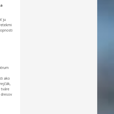
ňa
ť ju
retekmi
hopnosti
ntrum
ti ako
rejčák,
 tváre
 dresov