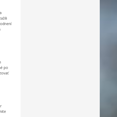
a
ažili
hodnení
m
h
né po
zovať
r
nite