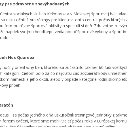
gy pre zdravotne znevýhodnených
i Centra sociálnych služieb Kežmarok a v Mestskej športovej hale Vlad
sa uskutočnili štyri tréningy pre klientov tohto centra, počas ktorých z
u formou rôzne športové aktivity a spestrili si deň. Zdravotne znevý
, že napriek svojmu hendikepu vedia podať športové výkony a šport i
 radosť.
beh Nox Quareox
y nočný orientačný beh, ktorého sa zúčastnilo takmer 60 ľudí všetkýc
h kategórií. Cieľom bolo za čo najkratší čas zozbierať kódy umiestne
kom námestí a jeho okolí, alebo v prípade kategórie rodín skompleti
kový príbeh.
aratón
Focus+ sa počas jedného dňa uskutočnili tréningové jednotky z takme
h foriem cvičení, ktoré sme mohli vidieť počas roka v Európskej komu
2024. Pre účastníkov bolo pripravené občerstvenie a pitný režim.