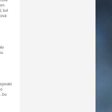
rem
ť, bol
ková
alo
ku.
bojovalo
ho
. Do