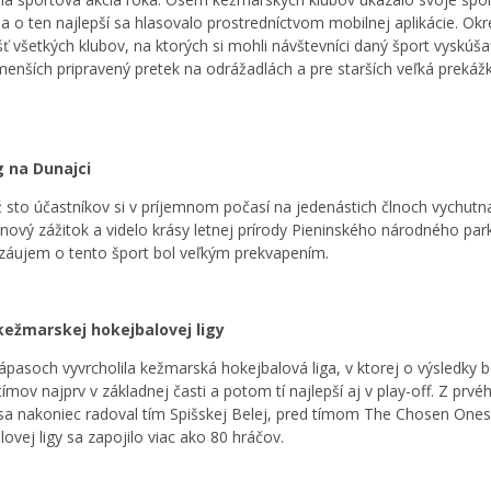
a o ten najlepší sa hlasovalo prostredníctvom mobilnej aplikácie. Ok
šť všetkých klubov, na ktorých si mohli návštevníci daný šport vyskúša
menších pripravený pretek na odrážadlách a pre starších veľká prekáž
g na Dunajci
ž sto účastníkov si v príjemnom počasí na jedenástich člnoch vychutn
ínový zážitok a videlo krásy letnej prírody Pieninského národného par
záujem o tento šport bol veľkým prekvapením.
 kežmarskej hokejbalovej ligy
ápasoch vyvrcholila kežmarská hokejbalová liga, v ktorej o výsledky 
mov najprv v základnej časti a potom tí najlepší aj v play-off. Z prvé
sa nakoniec radoval tím Spišskej Belej, pred tímom The Chosen Ones
ovej ligy sa zapojilo viac ako 80 hráčov.