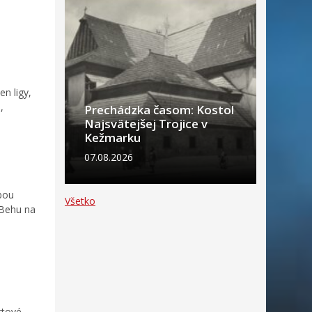
n ligy,
,
Prechádzka časom: Kostol
Najsvätejšej Trojice v
Kežmarku
07.08.2026
bou
Všetko
 Behu na
rtové