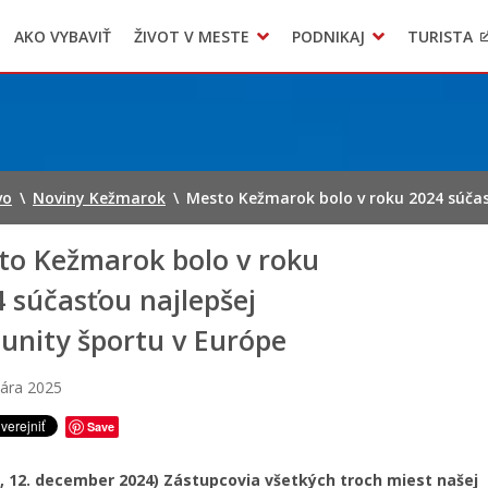
AKO VYBAVIŤ
ŽIVOT V MESTE
PODNIKAJ
TURISTA
Geo informačný systém – Kežmarok
Oznamovanie podozrení z podvodov
Triedený zber – NATUR – PACK
vo
\
Noviny Kežmarok
\
Mesto Kežmarok bolo v roku 2024 súčas
to Kežmarok bolo v roku
 súčasťou najlepšej
unity športu v Európe
uára 2025
Save
l, 12. december 2024) Zástupcovia všetkých troch miest našej