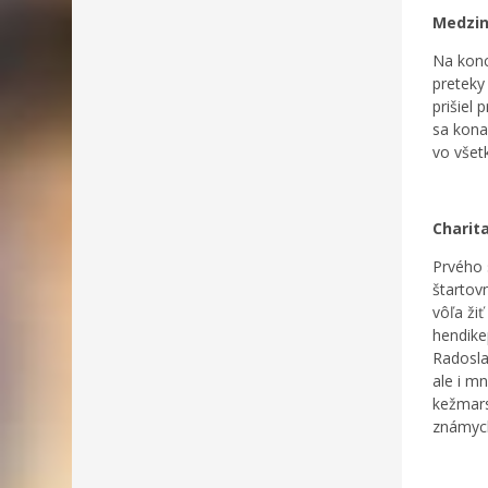
Medzin
Na konc
preteky 
prišiel
sa kona
vo všet
Charit
Prvého 
štartov
vôľa ži
hendike
Radosla
ale i mn
kežmars
známych