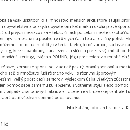
oka sa však uskutočnilo aj množstvo menších akcií, ktoré zaujali širo
m obyvateľstva a poskytli obyvateľom Kežmarku i okolia pravé šport
. Už od prvých mesiacov sa v telocvičniach po celom meste uskutočňov
réningy zamerané na posilnenie rôznych častí tela a rozličný pohyb. A
 môžeme spomenúť mobility cvičenia, taebo, letnú zumbu, karibské ta
cycling, kurz sebaobrany, kurz lezenia, cvičenia pre zdravý chrbát, be
– kondičné tréningy, cvičenia POUND, jógu pre seniorov a mnohé ďalši
urópskej komunite športu bol viac než pestrý, pravú športovú atmosf
eho zažilo množstvo ľudí rôzneho veku i s rôznymi športovými
sťami, veľký počet detí i seniorov. Výsledkom úsilia všetkých zúčast
elen pomoc sebe samému ku lepšiemu životnému štýlu alebo pomoc
v prípade charitatívnych akcií, ale i ocenenie v bruselskej centrále E
a ktoré patrí všetkým úprimné poďakovanie.
Filip Kubáni, foto: archív mesta 
ria