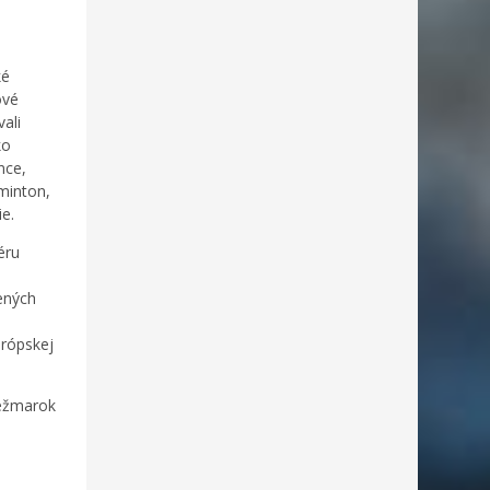
ké
ové
ali
ko
nce,
dminton,
e.
éru
nených
urópskej
Kežmarok