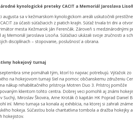
árodné kynologické preteky CACIT a Memoriál Jaroslava Liso
i augusta sa v kežmarskom kynologickom areáli uskutočnili prestížne
CACIT za účasti súťažiacich z piatich krajín. Súťaž trvala tri dni a otvori
 primátor mesta Kežmarok Ján Ferenčák. Zároveň s medzinárodnými p
l aj Memoriál Jaroslava Lisoňa. Súťažiaci ukázali svoje zručnosti a sc
kých disciplínach – stopovanie, poslušnosť a obrana.
atívny hokejový turnaj
septembra sme pomáhali tým, ktorí to najviac potrebujú. Výťažok zo
ného na hokejovom turnaji šiel na pomoc občianskemu združeniu Ce
ť na nákup rehabilitačného prístroja Motren Duo 3. Prístroj pomôže
povaným klientom tohto centra. Dobrej veci pomohli aj známi hokejis
v Suchý, Miroslav Škovira, Arne Kroták či kapitán HK Poprad Daniel B
ohí iní. Mimo turnaja sa konala aj exhibícia, na ktorej si zahrali známe
kého hokeja. Súčasťou bola charitatívna tombola a dražba hokejky a
 hokejistov.