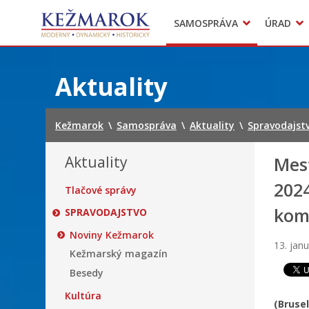
Predajné trhy
SAMOSPRÁVA
ÚRAD
Mestská polícia
Sekcie úradu
Preskočiť
na
Aktuality
obsah
Kežmarok
\
Samospráva
\
Aktuality
\
Spravodajst
Aktuality
Mes
2024
Tlačové správy
kom
SPRAVODAJSTVO
Noviny Kežmarok
13. jan
Kežmarský magazín
Besedy
Kultúra
(Bruse