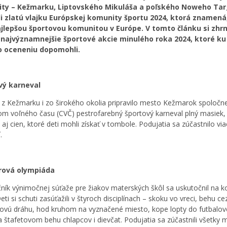
ty – Kežmarku, Liptovského Mikuláša a poľského Noweho Tar
li zlatú vlajku Európskej komunity športu 2024, ktorá znamená
jlepšou športovou komunitou v Európe. V tomto článku si zhr
 najvýznamnejšie športové akcie minulého roka 2024, ktoré ku
 oceneniu dopomohli.
vý karneval
i z Kežmarku i zo širokého okolia pripravilo mesto Kežmarok spoločn
om voľného času (CVČ) pestrofarebný športový karneval plný masiek, 
aj cien, ktoré deti mohli získať v tombole. Podujatia sa zúčastnilo vi
.
érová olympiáda
čník výnimočnej súťaže pre žiakov materských škôl sa uskutočnil na k
Deti si schuti zasúťažili v štyroch disciplínach – skoku vo vreci, behu ce
ovú dráhu, hod kruhom na vyznačené miesto, kope lopty do futbalov
a štafetovom behu chlapcov i dievčat. Podujatia sa zúčastnili všetky 