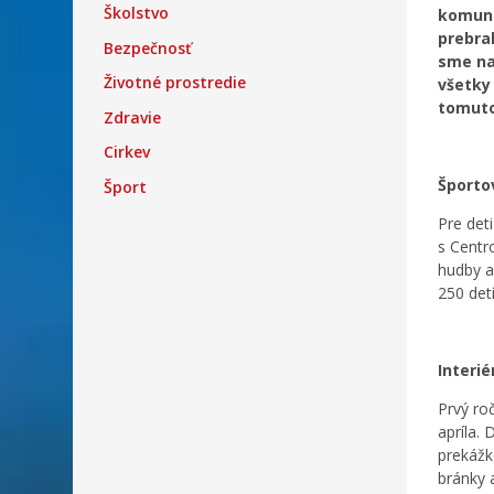
Školstvo
komuni
prebra
Bezpečnosť
sme na
Životné prostredie
všetky
tomuto
Zdravie
Cirkev
Športo
Šport
Pre det
s Centr
hudby a 
250 detí
Interi
Prvý ro
apríla. 
prekážk
bránky 