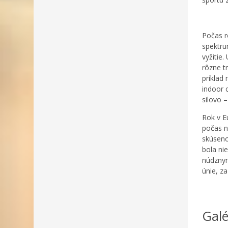
Počas r
spektru
vyžitie
rôzne t
príklad
indoor 
silovo 
Rok v E
počas n
skúseno
bola ni
núdznym 
únie, z
Galé