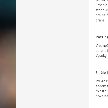
umenie 
stanoví
pre naj
dráha.
Raftin
Viac ne
adrenal
Vysoký 
Finále
Po 42 z
sedem tí
miesta 
hokejbal