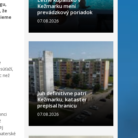
gu,
Kežmarku mení
, že
prevádzkový poriadok
nieme
07.08.2026
e
súťaží,
ac než
Juh definitívne patrí
Kežmarku, kataster
prepísal hranicu
onci
07.08.2026
z
ej
materské