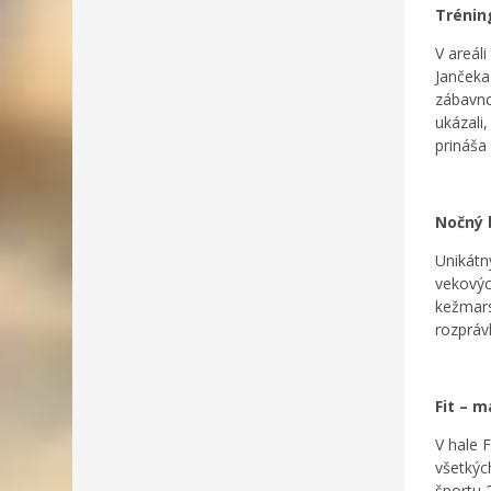
Trénin
V areál
Jančeka 
zábavno
ukázali
prináša
Nočný 
Unikátn
vekovýc
kežmars
rozpráv
Fit
– m
V hale 
všetkýc
športu 