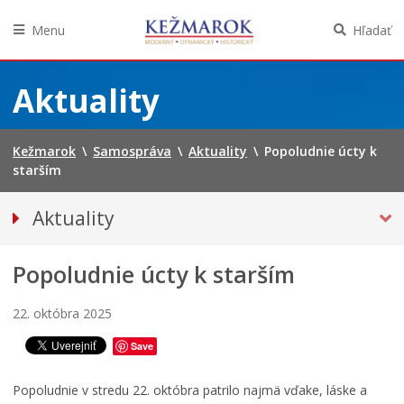
Menu
Hľadať
Preskočiť
na
Aktuality
obsah
Kežmarok
\
Samospráva
\
Aktuality
\
Popoludnie úcty k
starším
Aktuality
Tlačové správy
Popoludnie úcty k starším
Spravodajstvo
Kultúra
22. októbra 2025
Školstvo
Save
Bezpečnosť
Životné prostredie
Popoludnie v stredu 22. októbra patrilo najmä vďake, láske a