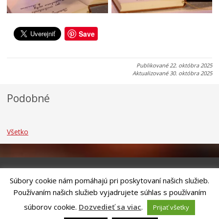
0
0
0
6
6
6
.
.
.
Save
0
0
0
8
8
8
.
.
.
Publikované
22. októbra 2025
2
2
2
Aktualizované
30. októbra 2025
0
0
0
2
2
2
Podobné
6
6
6
Všetko
Súbory cookie nám pomáhajú pri poskytovaní našich služieb.
Riešenie
ANTIK SMART CITY
| Technický prevádzkovateľ – MVI
Používaním našich služieb vyjadrujete súhlas s používaním
Technology, s.r.o.
Správca webového sídla: Mesto Kežmarok, Hlavné námestie, 060 01
súborov cookie.
Dozvedieť sa viac
.
Prijať všetky
Kežmarok, tel.: +421524660111