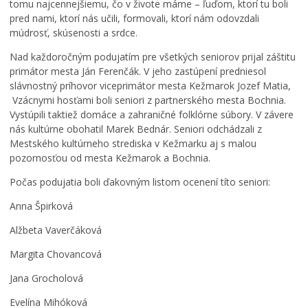
tomu najcennejšiemu, čo v živote máme – ľuďom, ktorí tu boli
Zdravie
pred nami, ktorí nás učili, formovali, ktorí nám odovzdali
Cirkev
múdrosť, skúsenosti a srdce.
Šport
Nad každoročným podujatím pre všetkých seniorov prijal záštitu
primátor mesta Ján Ferenčák. V jeho zastúpení predniesol
slávnostný príhovor viceprimátor mesta Kežmarok Jozef Matia,
Vzácnymi hosťami boli seniori z partnerského mesta Bochnia.
Vystúpili taktiež domáce a zahraničné folklórne súbory. V závere
nás kultúrne obohatil Marek Bednár. Seniori odchádzali z
Mestského kultúrneho strediska v Kežmarku aj s malou
pozornosťou od mesta Kežmarok a Bochnia.
Počas podujatia boli ďakovným listom ocenení títo seniori:
Anna Špirková
Alžbeta Vaverčáková
Margita Chovancová
Jana Grocholová
Evelína Mihóková