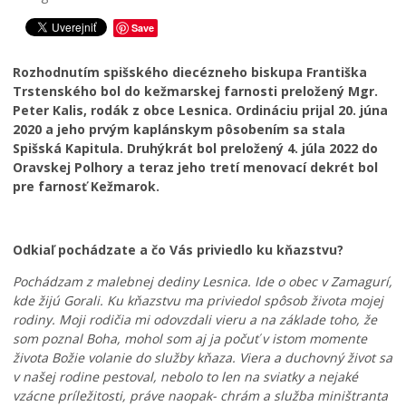
Školstvo
Save
Bezpečnosť
Rozhodnutím spišského diecézneho biskupa Františka
Životné prostredie
Trstenského bol do kežmarskej farnosti preložený Mgr.
Zdravie
Peter Kalis, rodák z obce Lesnica. Ordináciu prijal 20. júna
2020 a jeho prvým kaplánskym pôsobením sa stala
CIRKEV
Spišská Kapitula. Druhýkrát bol preložený 4. júla 2022 do
Oravskej Polhory a teraz jeho tretí menovací dekrét bol
Ekumenické aktivity
pre farnosť Kežmarok.
Rímskokatolícka cirkev
Gréckokatolícka cirkev
Evanjelická cirkev
Odkiaľ pochádzate a čo Vás priviedlo ku kňazstvu?
Šport
Pochádzam z malebnej dediny Lesnica. Ide o obec v Zamagurí,
kde žijú Gorali. Ku kňazstvu ma priviedol spôsob života mojej
rodiny. Moji rodičia mi odovzdali vieru a na základe toho, že
som poznal Boha, mohol som aj ja počuť v istom momente
života Božie volanie do služby kňaza. Viera a duchovný život sa
v našej rodine pestoval, nebolo to len na sviatky a nejaké
vzácne príležitosti, práve naopak- chrám a služba miništranta