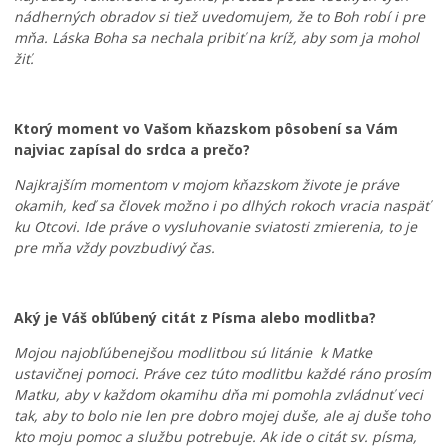
l
p
o
nádherných obradov si tiež uvedomujem, že to Boh robí i pre
i
a
m
mňa. Láska Boha sa nechala pribiť na kríž, aby som ja mohol
s
t
:
žiť.
k
r
K
o
í
o
v
K
s
Ktorý moment vo Vašom kňazskom pôsobení sa Vám
K
e
t
najviac zapísal do srdca a prečo?
e
ž
o
ž
m
l
Najkrajším momentom v mojom kňazskom živote je práve
m
a
N
okamih, keď sa človek možno i po dlhých rokoch vracia naspäť
a
r
a
ku Otcovi. Ide práve o vysluhovanie sviatosti zmierenia, to je
r
k
j
pre mňa vždy povzbudivý čas.
k
u
s
u
,
v
m
k
ä
e
a
t
Aký je Váš obľúbený citát z Písma alebo modlitba?
n
t
e
í
a
j
Mojou najobľúbenejšou modlitbou sú litánie k Matke
p
s
š
ustavičnej pomoci. Práve cez túto modlitbu každé ráno prosím
r
t
e
Matku, aby v každom okamihu dňa mi pomohla zvládnuť veci
e
e
j
tak, aby to bolo nie len pre dobro mojej duše, ale aj duše toho
v
r
T
kto moju pomoc a službu potrebuje. Ak ide o citát sv. písma,