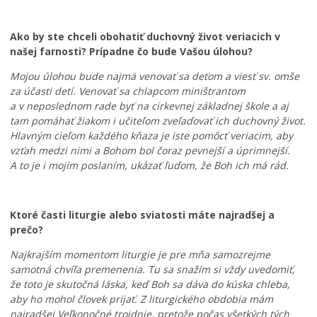
Ako by ste chceli obohatiť duchovný život veriacich v
našej farnosti? Prípadne čo bude Vašou úlohou?
Mojou úlohou bude najmä venovať sa deťom a viesť sv. omše
za účasti detí. Venovať sa chlapcom miništrantom
a v neposlednom rade byť na cirkevnej základnej škole a aj
tam pomáhať žiakom i učiteľom zveľaďovať ich duchovný život.
J
Hlavným cieľom každého kňaza je iste pomôcť veriacim, aby
u
P
vzťah medzi nimi a Bohom bol čoraz pevnejší a úprimnejší.
h
r
A to je i mojím poslaním, ukázať ľuďom, že Boh ich má rád.
d
e
e
c
L
f
h
e
i
á
Ktoré časti liturgie alebo sviatosti máte najradšej a
t
n
d
prečo?
n
i
z
é
t
k
Najkrajším momentom liturgie je pre mňa samozrejme
k
í
a
samotná chvíľa premenenia. Tu sa snažím si vždy uvedomiť,
ú
v
č
že toto je skutočná láska, keď Boh sa dáva do kúska chleba,
p
n
a
aby ho mohol človek prijať. Z liturgického obdobia mám
a
e
s
najradšej Veľkonočné trojdnie, pretože počas všetkých tých