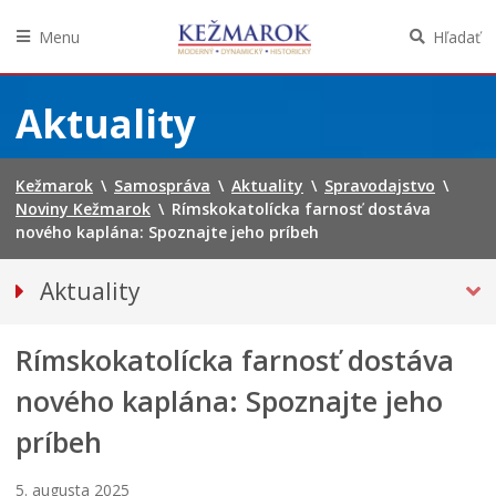
Menu
Hľadať
Preskočiť
na
Aktuality
obsah
Kežmarok
\
Samospráva
\
Aktuality
\
Spravodajstvo
\
Noviny Kežmarok
\
Rímskokatolícka farnosť dostáva
nového kaplána: Spoznajte jeho príbeh
Aktuality
Tlačové správy
Rímskokatolícka farnosť dostáva
SPRAVODAJSTVO
Noviny Kežmarok
nového kaplána: Spoznajte jeho
Kežmarský magazín
príbeh
Besedy
Kultúra
5. augusta 2025