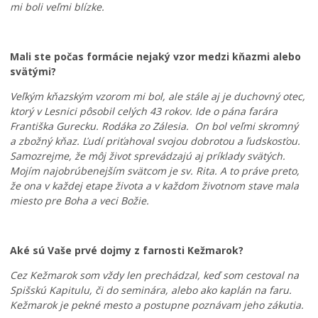
mi boli veľmi blízke.
Mali ste počas formácie nejaký vzor medzi kňazmi alebo
svätými?
Veľkým kňazským vzorom mi bol, ale stále aj je duchovný otec,
ktorý v Lesnici pôsobil celých 43 rokov. Ide o pána farára
Františka Gurecku. Rodáka zo Zálesia. On bol veľmi skromný
a zbožný kňaz. Ľudí priťahoval svojou dobrotou a ľudskosťou.
Samozrejme, že môj život sprevádzajú aj príklady svätých.
Mojím najobrúbenejším svätcom je sv. Rita. A to práve preto,
že ona v každej etape života a v každom životnom stave mala
miesto pre Boha a veci Božie.
Aké sú Vaše prvé dojmy z farnosti Kežmarok?
Cez Kežmarok som vždy len prechádzal, keď som cestoval na
Spišskú Kapitulu, či do seminára, alebo ako kaplán na faru.
Kežmarok je pekné mesto a postupne poznávam jeho zákutia.