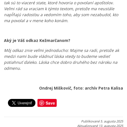
á
p
r
tak sú to viaceré state, ktoré hovoria o povolaní apoštolov.
d
r
o
Veľmi rád sa vraciam k týmto textom, pretože ma neustále
z
e
j
napĺňajú radosťou a vedomím toho, aby som nezabudol, kto
k
p
i
ma povolal a v mene koho konám.
o
í
c
v
s
e
ý
a
v
p
l
K
Aký je Váš odkaz Kežmarčanom?
o
h
e
Môj odkaz znie veľmi jednoducho: Majme sa radi, pretože ak
r
r
ž
medzi nami bude vládnuť láska vtedy to budeme vedieť
i
a
m
potiahnuť ďaleko. Láska chce dobro druhého bez nároku na
a
n
a
odmenu.
d
i
r
o
c
k
k
u
u
Ondrej Miškovič, foto: archív Petra Kalisa
0
0
0
7
7
7
.
.
.
Save
0
0
0
8
8
8
.
.
.
Publikované
5. augusta 2025
2
2
2
Aktualizované
13. augusta 2025