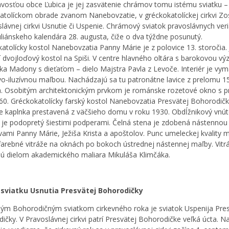
vosťou obce Ľubica je jej zasvätenie chrámov tomu istému sviatku –
atolíckom obrade zvanom Nanebovzatie, v gréckokatolíckej cirkvi Zo
slávnej cirkvi Usnutie či Uspenie. Chrámový sviatok pravoslávnych veri
uliánskeho kalendára 28. augusta, čiže o dva týždne posunutý.
atolícky kostol Nanebovzatia Panny Márie je z polovice 13. storočia. 
í dvojloďový kostol na Spiši. V centre hlavného oltára s barokovou v
tika Madony s dieťaťom – dielo Majstra Pavla z Levoče. Interiér je vy
o-iluzívnou maľbou. Nachádzajú sa tu patronátne lavice z prelomu 15
a. Osobitým architektonickým prvkom je románske rozetové okno s p
60. Gréckokatolícky farský kostol Nanebovzatia Presvätej Bohorodičk
 kaplnka prestavená z väčšieho domu v roku 1930. Obdĺžnikový vnú
r je podopretý šiestimi podperami. Čelná stena je zdobená nástenno
vami Panny Márie, Ježiša Krista a apoštolov. Punc umeleckej kvality m
farebné vitráže na oknách po bokoch ústrednej nástennej maľby. Vitrá
ú dielom akademického maliara Mikuláša Klimčáka.
 sviatku Usnutia Presvätej Bohorodičky
ým Bohorodičným sviatkom cirkevného roka je sviatok Uspenija Pres
ičky. V Pravoslávnej cirkvi patrí Presvätej Bohorodičke veľká úcta. N