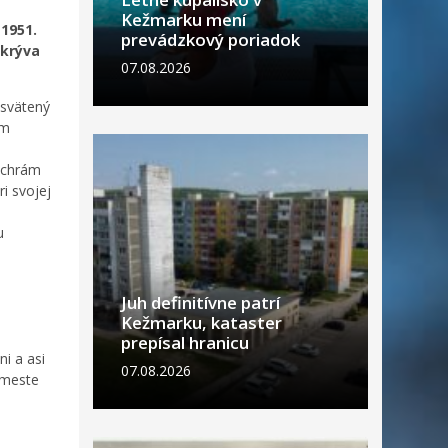
Kežmarku mení
 1951.
prevádzkový poriadok
skrýva
07.08.2026
osvätený
om
y chrám
i svojej
u
Juh definitívne patrí
Kežmarku, kataster
prepísal hranicu
i a asi
07.08.2026
 meste