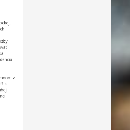
ockej,
ich
(izby
ovať
ka
idencia
avanom v
íž s
uhej
nci
e