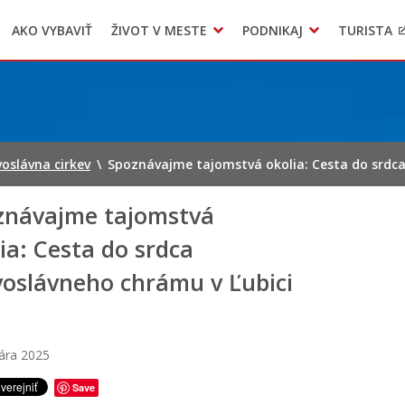
AKO VYBAVIŤ
ŽIVOT V MESTE
PODNIKAJ
TURISTA
Geo informačný systém – Kežmarok
Oznamovanie podozrení z podvodov
Triedený zber – NATUR – PACK
voslávna cirkev
\
Spoznávajme tajomstvá okolia: Cesta do srdc
znávajme tajomstvá
ia: Cesta do srdca
voslávneho chrámu v Ľubici
uára 2025
Save