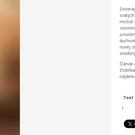
Doteraj
svätých
možné o
memento
poveter
duchovn
novej z
zriadený
Článok 
Dobríka
nájdete
Text 