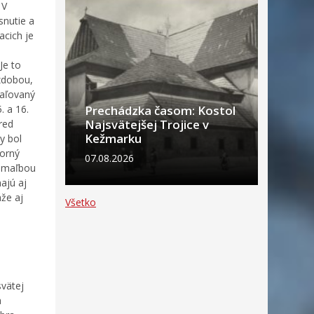
 V
snutie a
acich je
Je to
ýzdobou,
maľovaný
. a 16.
Prechádzka časom: Kostol
Najsvätejšej Trojice v
red
Kežmarku
y bol
torný
07.08.2026
u maľbou
ajú aj
že aj
Všetko
vätej
a