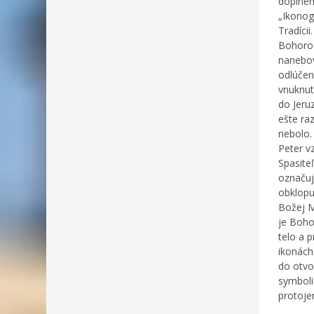
doplnen
„Ikonog
Tradíci
Bohorod
nanebov
odlúčen
vnuknut
do Jeru
ešte raz
nebolo.
Peter v
Spasite
označuj
obklopuj
Božej M
je Boho
telo a 
ikonách
do otvo
symboliz
protoje