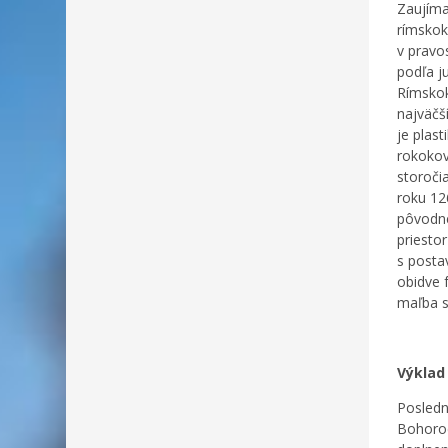
Zaujíma
rímskok
v pravo
podľa j
Rímskok
najväčš
je plas
rokokov
storoči
roku 12
pôvodne
priesto
s posta
obidve 
maľba s
Výklad
Posledn
Bohorod