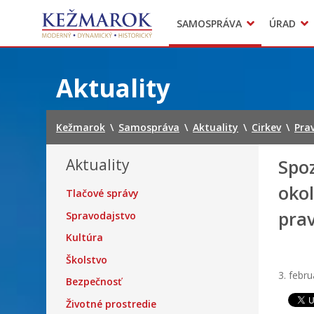
Predajné trhy
SAMOSPRÁVA
ÚRAD
Mestská polícia
Sekcie úradu
Preskočiť
na
Aktuality
obsah
Kežmarok
\
Samospráva
\
Aktuality
\
Cirkev
\
Pra
Aktuality
Spo
okol
Tlačové správy
pra
Spravodajstvo
Kultúra
Školstvo
3. febr
Bezpečnosť
Životné prostredie