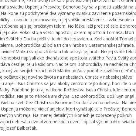
ie uvedieme, že cirkevný rok sa v pravoslávnej cirkvi začína 1. septem
rafia sviatku Uspenija Presvätej Bohorodičky sa v plnosti zakladá na 
i. Na ikone sú podchytené dva významy sviatku: zavŕšenie pozemskéh
ičky – usnutie a pochovanie, a jej väčšie preslávenie – vzkriesenie a
stúpenie aj s jej prečistým telom. No lôžku leží prečisté telo Bohoro
í jej duše. Vôkol stoja všetci apoštoli, okrem apoštola Tomáša, ktorí
ím Svätého Ducha prišli v tie dni do Jeruzalema. Keď apoštol Tomáš pr
zalema, Bohorodička už bola tri dni v hrobe v Getsemanskej záhrade.
 uvidieť Matku svojho Učiteľa a tak odkryli jej hrob. No jej sväté telo
 Ikonopisci napísali ako dvanásteho apoštola svätého Pavla. Svätý ap
zdáva česť jej telu kadidlom. Nad telom Bohorodičky sa nachádza Chr
ľ, ktorý vo svojich rukách drží Máriinu dušu v podobe zavitého dieťaťa
e počiatok jej nového života na nebesiach. Christa v nebeskej sláve
ú anjeli. Isus Christos sa javí akoby centrom tejto ikony, hoci ide o u
atky. Podobne je to aj na ikone Roždestva Isusa Christa, kde centro
rodička. Nie je to náhoda ani chyba. Cez Bohorodičku Boží Syn prijal
prišiel na svet. Cez Christa sa Bohorodička dostáva na nebesia. Na nie
 Uspenija môžeme vidieť anjelov, ktorí vynášajú telo Prečistej Bohor
rených vrát raja. Na menej detailných ikonách je zobrazený polkruh
ujúci nebesá a dve otvorené krídla dverí,“ opísal výklad tohto sviatku
rej Jozef Balberčák.