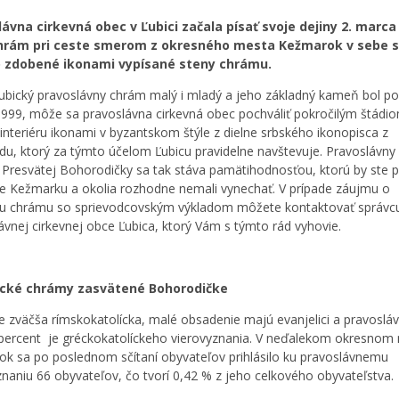
ávna cirkevná obec v Ľubici začala písať svoje dejiny 2. marca
hrám pri ceste smerom z okresného mesta Kežmarok v sebe 
 zdobené ikonami vypísané steny chrámu.
ľubický pravoslávny chrám malý i mladý a jeho základný kameň bol p
1999, môže sa pravoslávna cirkevná obec pochváliť pokročilým štádi
 interiéru ikonami v byzantskom štýle z dielne srbského ikonopisca z
du, ktorý za týmto účelom Ľubicu pravidelne navštevuje. Pravoslávn
 Presvätej Bohorodičky sa tak stáva pamätihodnosťou, ktorú by ste pr
e Kežmarku a okolia rozhodne nemali vynechať. V prípade záujmu o
u chrámu so sprievodcovským výkladom môžete kontaktovať správc
ávnej cirkevnej obce Ľubica, ktorý Vám s týmto rád vyhovie.
bické chrámy zasvätené Bohorodičke
je zväčša rímskokatolícka, malé obsadenie majú evanjelici a pravoslávn
ercent je gréckokatolíckeho vierovyznania. V neďalekom okresnom
k sa po poslednom sčítaní obyvateľov prihlásilo ku pravoslávnemu
znaniu 66 obyvateľov, čo tvorí 0,42 % z jeho celkového obyvateľstva.