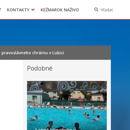
KONTAKTY
KEŽMAROK NAŽIVO
Hľadať
a pravoslávneho chrámu v Ľubici
Podobné
Letné kúpalisko v