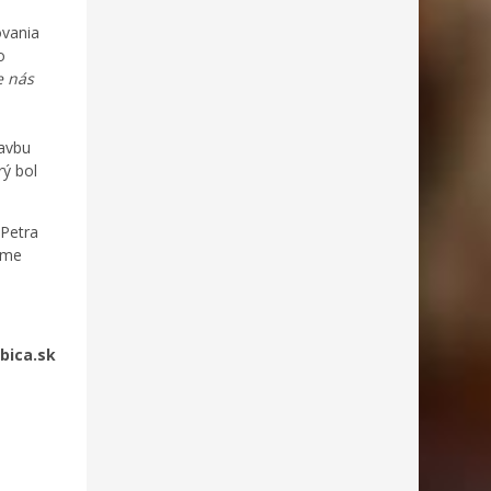
ovania
o
e nás
tavbu
rý bol
 Petra
áme
ubica.sk