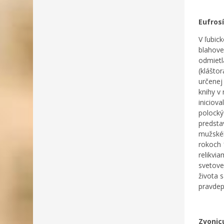
Eufros
V ľubic
blahove
odmietl
(kláštor
určenej
knihy v
iniciova
polocký
predsta
mužskéh
rokoch 
relikvi
svetove
života 
pravdep
Zvonic