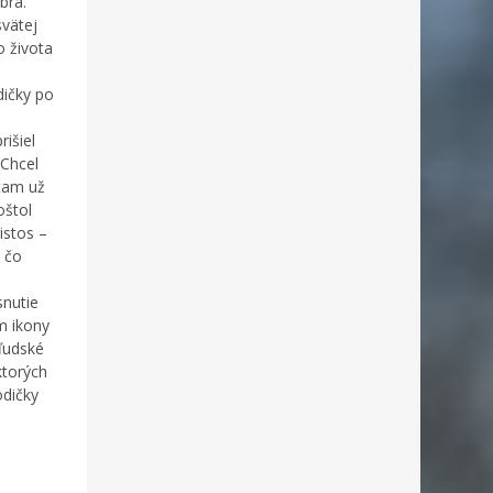
bra.
svätej
o života
dičky po
išiel
 Chcel
 tam už
oštol
istos –
, čo
snutie
m ikony
 ľudské
ktorých
odičky