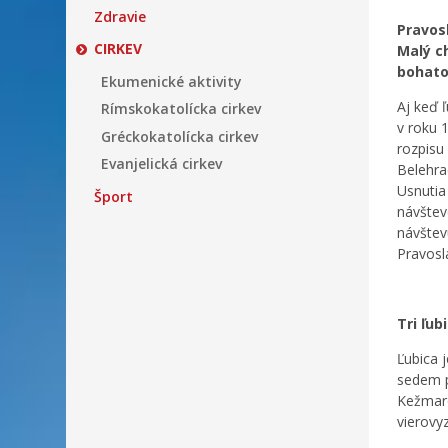
Zdravie
Pravosl
CIRKEV
Malý c
bohato
Ekumenické aktivity
Aj keď 
Rímskokatolícka cirkev
v roku 
Gréckokatolícka cirkev
rozpisu
Evanjelická cirkev
Belehra
Usnutia
Šport
návštev
návštev
Pravosl
Tri ľu
Ľubica 
sedem p
Kežmaro
vierovy