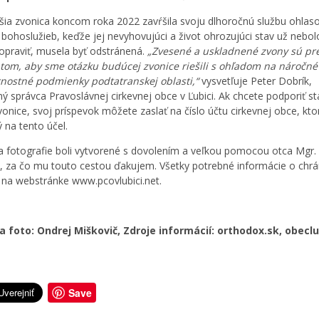
šia zvonica koncom roka 2022 zavŕšila svoju dlhoročnú službu ohlas
 bohoslužieb, keďže jej nevyhovujúci a život ohrozujúci stav už nebol
praviť, musela byť odstránená.
„Zvesené a uskladnené zvony sú pr
m, aby sme otázku budúcej zvonice riešili s ohľadom na náročné
nostné podmienky podtatranskej oblasti,“
vysvetľuje Peter Dobrík,
ý správca Pravoslávnej cirkevnej obce v Ľubici. Ak chcete podporiť s
vonice, svoj príspevok môžete zaslať na číslo účtu cirkevnej obce, kto
 na tento účel.
a fotografie boli vytvorené s dovolením a veľkou pomocou otca Mgr.
, za čo mu touto cestou ďakujem. Všetky potrebné informácie o chr
 na webstránke www.pcovlubici.net.
a foto: Ondrej Miškovič, Zdroje informácií: orthodox.sk, obecl
Save