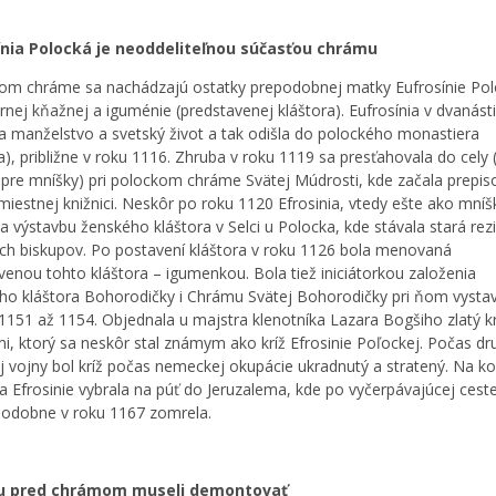
ínia Polocká je neoddeliteľnou súčasťou chrámu
kom chráme sa nachádzajú ostatky prepodobnej matky Eufrosínie Pol
rnej kňažnej a iguménie (predstavenej kláštora). Eufrosínia v dvanást
a manželstvo a svetský život a tak odišla do polockého monastiera
a), približne v roku 1116. Zhruba v roku 1119 sa presťahovala do cely 
 pre mníšky) pri polockom chráme Svätej Múdrosti, kde začala prepis
 miestnej knižnici. Neskôr po roku 1120 Efrosinia, vtedy ešte ako mníš
la výstavbu ženského kláštora v Selci u Polocka, kde stávala stará rez
ch biskupov. Po postavení kláštora v roku 1126 bola menovaná
venou tohto kláštora – igumenkou. Bola tiež iniciátorkou založenia
o kláštora Bohorodičky і Chrámu Svätej Bohorodičky pri ňom vyst
1151 až 1154. Objednala u majstra klenotníka Lazara Bogšiho zlatý kr
ami, ktorý sa neskôr stal známym ako kríž Efrosinie Poľockej. Počas dr
j vojny bol kríž počas nemeckej okupácie ukradnutý a stratený. Na ko
sa Efrosinie vybrala na púť do Jeruzalema, kde po vyčerpávajúcej cest
odobne v roku 1167 zomrela.
u pred chrámom museli demontovať