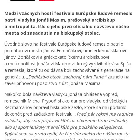
ú
v
č
p
n
a
Školstvo
Medzi vzácnych hostí festivalu Európske ľudové remeslo
a
e
s
Bezpečnosť
patril vladyka Jonáš Maxim, prešovský arcibiskup
l
p
o
i
a
m
a metropolita. Išlo o jeho prvú oficiálnu návštevu nášho
Životné prostredie
s
t
:
mesta od zasadnutia na biskupský stolec.
Zdravie
k
r
K
Úvodné slovo na festivale Európske ľudové remeslo patrilo
o
í
o
CIRKEV
primátorovi mesta Jánovi Ferenčákovi, umeleckému sklárovi
v
K
s
Jánovi Zoričákovi a gréckokatolíckemu arcibiskupovi
K
e
t
Ekumenické aktivity
a metropolitovi Jonášovi Maximovi, ktorý vyzdvihol krásu Spiša
e
ž
o
Rímskokatolícka cirkev
ž
m
l
a remesla, ktoré tu od dávna boli zachovávané z generácie na
Gréckokatolícka cirkev
m
a
N
generáciu.
„Dedičstvo otcov, zachovaj nám Pane,“
zaznelo na
a
r
a
záver príhovoru posolstvo z úst Jonáša Maxima.
Evanjelická cirkev
r
k
j
Šport
Nakoľko bola návšteva vladyku Jonáša ohlásená vopred,
k
u
s
remeselník Michal Prypoň si ako dar pre vladyku od všetkých
u
,
v
Kežmarčanov pripravil biskupské žezlo, ktoré sa mu podarilo
m
k
ä
e
a
t
dokončiť pred začiatkom festivalu.
„Pred pár rokmi ma radnica
n
t
e
oslovila, aby som pripravil kľúč na otvorenie brán festivalu,
í
a
j
ako aj spomienkový menší kľúč pre poľského veľvyslanca.
p
s
š
Spýtal som sa preto opäť, že či príde niekto do nášho mesta
r
t
e