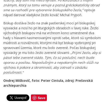
vzácny, aby som mu niečo vyrobil. Po konzultácii s mojím
e
e
j
známym, ktorý sa tomu venuje a pozná gréckokatolícky obrad
v
r
T
sme sa rozhodli pre vytvorenie biskupského žezla,“
opisuje
á
p
r
nápad darovať vladykovi žezlo kováč Michal Prypoň.
d
r
o
z
e
j
Biskup dostáva žezlo na znak pastierskej moci pri biskupskej
k
p
i
vysviacke a nosí ho pri liturgických obradoch v ľavej ruke. Žezlo
o
í
c
východných biskupov má na vrchnom konci umiestnené dva
v
s
e
hady s hlavami nasmerovanými oproti sebe, ktoré sú symbolom
ý
a
v
múdrosti a rozvážnosti, ktorými má byť biskup vyzbrojený pri
p
l
K
spravovaní územia, ktoré mu bolo zverené. Počas biskupskej
o
h
e
vysviacky je mu toto žezlo zverené slovami:
„Prijmi žezlo, aby si
r
r
ž
pásol tebe zverené stádo. Tým, čo sú poslušní, nech bude
i
a
m
oporou a posilou. Neposlušným a nepokorným nech slúži na
a
n
a
výchovu k pokore a skromnosti, aby zotrvali v záväzku
d
i
r
poslušnosti.“
o
c
k
k
u
u
Ondrej Miškovič, foto: Peter Cintula, zdroj: Prešovská
archieparchia
0
0
0
7
7
7
.
.
.
Save
0
0
0