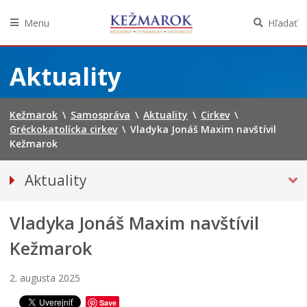
Menu
Hľadať
Preskočiť
na
Aktuality
obsah
Kežmarok
\
Samospráva
\
Aktuality
\
Cirkev
\
Gréckokatolícka cirkev
\
Vladyka Jonáš Maxim navštívil
Kežmarok
J
u
P
Aktuality
h
r
Tlačové správy
d
e
e
c
Vladyka Jonáš Maxim navštívil
SPRAVODAJSTVO
L
f
h
e
i
á
Noviny Kežmarok
Kežmarok
t
n
d
Kežmarský magazín
n
i
z
2. augusta 2025
Besedy
é
t
k
k
í
a
Kultúra
Save