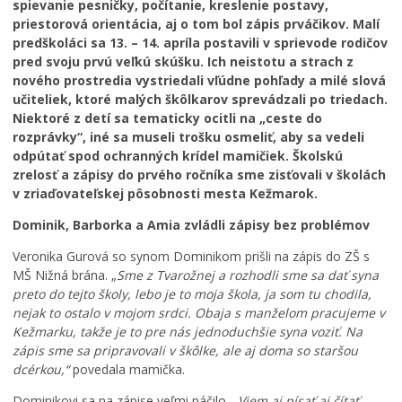
spievanie pesničky, počítanie, kreslenie postavy,
Zdravie
priestorová orientácia, aj o tom bol zápis prváčikov. Malí
Cirkev
predškoláci sa 13. – 14. apríla postavili v sprievode rodičov
pred svoju prvú veľkú skúšku. Ich neistotu a strach z
Šport
nového prostredia vystriedali vľúdne pohľady a milé slová
učiteliek, ktoré malých škôlkarov sprevádzali po triedach.
Niektoré z detí sa tematicky ocitli na „ceste do
rozprávky“, iné sa museli trošku osmeliť, aby sa vedeli
odpútať spod ochranných krídel mamičiek. Školskú
zrelosť a zápisy do prvého ročníka sme zisťovali v školách
v zriaďovateľskej pôsobnosti mesta Kežmarok.
Dominik, Barborka a Amia zvládli zápisy bez problémov
Veronika Gurová so synom Dominikom prišli na zápis do ZŠ s
MŠ Nižná brána. „
Sme z Tvarožnej a rozhodli sme sa dať syna
preto do tejto školy, lebo je to moja škola, ja som tu chodila,
nejak to ostalo v mojom srdci. Obaja s manželom pracujeme v
Kežmarku, takže je to pre nás jednoduchšie syna voziť. Na
zápis sme sa pripravovali v škôlke, ale aj doma so staršou
dcérkou,“
povedala mamička.
Dominikovi sa na zápise veľmi páčilo.
„Viem aj písať aj čítať,