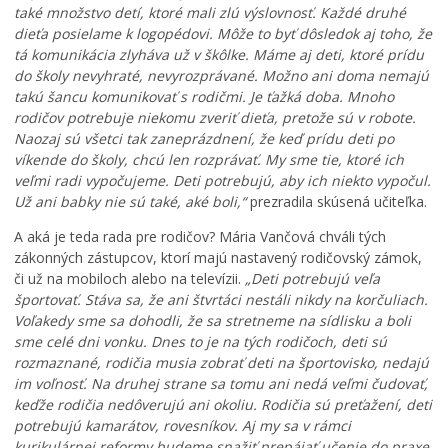
také množstvo detí, ktoré mali zlú výslovnosť. Každé druhé
dieťa posielame k logopédovi. Môže to byť dôsledok aj toho, že
tá komunikácia zlyháva už v škôlke. Máme aj deti, ktoré prídu
do školy nevyhraté, nevyrozprávané. Možno ani doma nemajú
takú šancu komunikovať s rodičmi. Je ťažká doba. Mnoho
rodičov potrebuje niekomu zveriť dieťa, pretože sú v robote.
Naozaj sú všetci tak zaneprázdnení, že keď prídu deti po
víkende do školy, chcú len rozprávať. My sme tie, ktoré ich
veľmi radi vypočujeme. Deti potrebujú, aby ich niekto vypočul.
Už ani babky nie sú také, aké boli,“
prezradila skúsená učiteľka.
A aká je teda rada pre rodičov? Mária Vančová chváli tých
zákonných zástupcov, ktorí majú nastavený rodičovský zámok,
či už na mobiloch alebo na televízii.
„Deti potrebujú veľa
športovať. Stáva sa, že ani štvrtáci nestáli nikdy na korčuliach.
Voľakedy sme sa dohodli, že sa stretneme na sídlisku a boli
sme celé dni vonku. Dnes to je na tých rodičoch, deti sú
rozmaznané, rodičia musia zobrať deti na športovisko, nedajú
im voľnosť. Na druhej strane sa tomu ani nedá veľmi čudovať,
keďže rodičia nedôverujú ani okoliu. Rodičia sú preťažení, deti
potrebujú kamarátov, rovesníkov. Aj my sa v rámci
kurikulárnej reformy budeme snažiť prepájať učenie do praxe