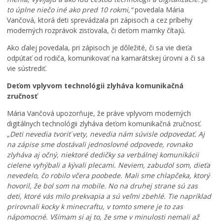
to úplne niečo iné ako pred 10 rokmi,“
povedala Mária
Vančová, ktorá deti sprevádzala pri zápisoch a cez príbehy
moderných rozprávok zisťovala, či deťom mamky čítajú.
Ako ďalej povedala, pri zápisoch je dôležité, či sa vie dieťa
odpútať od rodiča, komunikovať na kamarátskej úrovni a či sa
vie sústrediť.
Deťom vplyvom technológii zlyháva komunikačná
zručnosť
Mária Vančová upozorňuje, že práve vplyvom moderných
digitálnych technológii zlyháva deťom komunikačná zručnosť.
„Deti nevedia tvoriť vety, nevedia nám súvisle odpovedať. Aj
na zápise sme dostávali jednoslovné odpovede, rovnako
zlyháva aj očný, niektoré dedičky sa verbálnej komunikácii
cielene vyhýbali a kývali plecami. Neviem, zabudol som, dieťa
nevedelo, čo robilo včera poobede. Mali sme chlapčeka, ktorý
hovoril, že bol som na mobile. No na druhej strane sú zas
deti, ktoré vás milo prekvapia a sú veľmi zbehlé. Tie napríklad
prirovnali kocky k minecraftu, v tomto smere je to zas
nápomocné. Všímam si aj to, že sme v minulosti nemali až