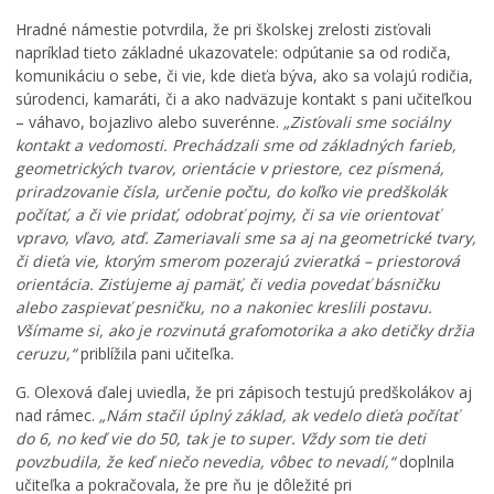
Hradné námestie potvrdila, že pri školskej zrelosti zisťovali
napríklad tieto základné ukazovatele: odpútanie sa od rodiča,
komunikáciu o sebe, či vie, kde dieťa býva, ako sa volajú rodičia,
súrodenci, kamaráti, či a ako nadväzuje kontakt s pani učiteľkou
– váhavo, bojazlivo alebo suverénne.
„Zisťovali sme sociálny
kontakt a vedomosti. Prechádzali sme od základných farieb,
geometrických tvarov, orientácie v priestore, cez písmená,
priradzovanie čísla, určenie počtu, do koľko vie predškolák
počítať, a či vie pridať, odobrať pojmy, či sa vie orientovať
vpravo, vľavo, atď. Zameriavali sme sa aj na geometrické tvary,
či dieťa vie, ktorým smerom pozerajú zvieratká – priestorová
orientácia. Zisťujeme aj pamäť, či vedia povedať básničku
alebo zaspievať pesničku, no a nakoniec kreslili postavu.
Všímame si, ako je rozvinutá grafomotorika a ako detičky držia
ceruzu,“
priblížila pani učiteľka.
G. Olexová ďalej uviedla, že pri zápisoch testujú predškolákov aj
nad rámec.
„Nám stačil úplný základ, ak vedelo dieťa počítať
do 6, no keď vie do 50, tak je to super. Vždy som tie deti
povzbudila, že keď niečo nevedia, vôbec to nevadí,“
doplnila
učiteľka a pokračovala, že pre ňu je dôležité pri