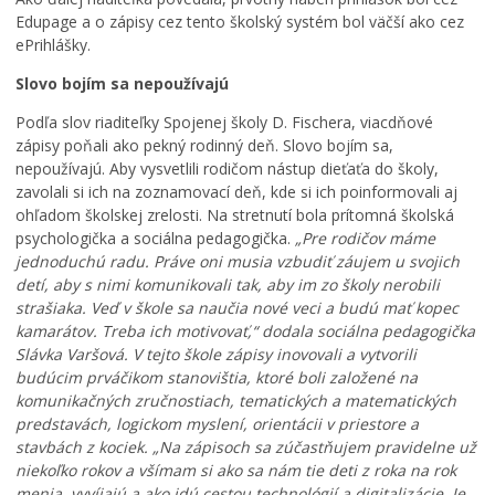
Edupage a o zápisy cez tento školský systém bol väčší ako cez
ePrihlášky.
Slovo bojím sa nepoužívajú
Podľa slov riaditeľky Spojenej školy D. Fischera, viacdňové
zápisy poňali ako pekný rodinný deň. Slovo bojím sa,
nepoužívajú. Aby vysvetlili rodičom nástup dieťaťa do školy,
zavolali si ich na zoznamovací deň, kde si ich poinformovali aj
ohľadom školskej zrelosti. Na stretnutí bola prítomná školská
psychologička a sociálna pedagogička.
„Pre rodičov máme
jednoduchú radu. Práve oni musia vzbudiť záujem u svojich
detí, aby s nimi komunikovali tak, aby im zo školy nerobili
strašiaka. Veď v škole sa naučia nové veci a budú mať kopec
kamarátov. Treba ich motivovať,“ dodala sociálna pedagogička
Slávka Varšová. V tejto škole zápisy inovovali a vytvorili
budúcim prváčikom stanovištia, ktoré boli založené na
komunikačných zručnostiach, tematických a matematických
predstavách, logickom myslení, orientácii v priestore a
stavbách z kociek. „Na zápisoch sa zúčastňujem pravidelne už
niekoľko rokov a všímam si ako sa nám tie deti z roka na rok
menia, vyvíjajú a ako idú cestou technológií a digitalizácie. Je