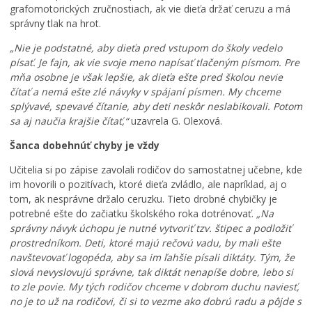
grafomotorických zručnostiach, ak vie dieťa držať ceruzu a má
správny tlak na hrot.
„Nie je podstatné, aby dieťa pred vstupom do školy vedelo
písať. Je fajn, ak vie svoje meno napísať tlačeným písmom. Pre
mňa osobne je však lepšie, ak dieťa ešte pred školou nevie
čítať a nemá ešte zlé návyky v spájaní písmen. My chceme
splývavé, spevavé čítanie, aby deti neskôr neslabikovali. Potom
sa aj naučia krajšie čítať,“
uzavrela G. Olexová.
Šanca dobehnúť chyby je vždy
Učitelia si po zápise zavolali rodičov do samostatnej učebne, kde
im hovorili o pozitívach, ktoré dieťa zvládlo, ale napríklad, aj o
tom, ak nesprávne držalo ceruzku. Tieto drobné chybičky je
potrebné ešte do začiatku školského roka dotrénovať.
„Na
správny návyk úchopu je nutné vytvoriť tzv. štipec a podložiť
prostredníkom. Deti, ktoré majú rečovú vadu, by mali ešte
navštevovať logopéda, aby sa im ľahšie písali diktáty. Tým, že
slová nevyslovujú správne, tak diktát nenapíše dobre, lebo si
to zle povie. My tých rodičov chceme v dobrom duchu naviesť,
no je to už na rodičovi, či si to vezme ako dobrú radu a pôjde s