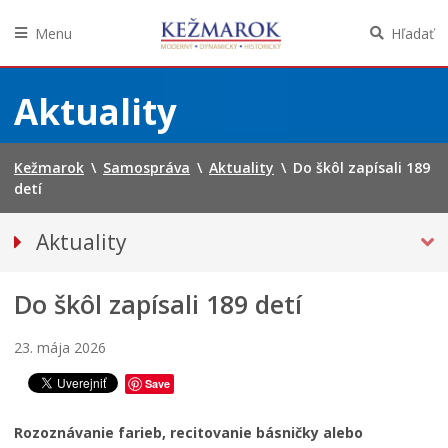
Menu
Hľadať
Preskočiť
na
Aktuality
obsah
Kežmarok
\
Samospráva
\
Aktuality
\
Do škôl zapísali 189
detí
Aktuality
Tlačové správy
Do škôl zapísali 189 detí
Spravodajstvo
Kultúra
23. mája 2026
Školstvo
Save
Bezpečnosť
Životné prostredie
Rozoznávanie farieb, recitovanie básničky alebo