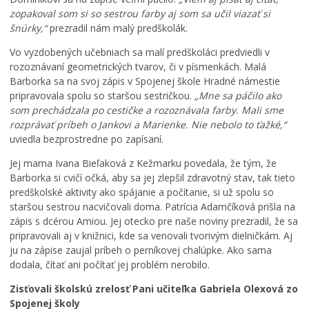
zopakoval som si so sestrou farby aj som sa učil viazať si
šnúrky,“
prezradil nám malý predškolák.
Vo vyzdobených učebniach sa malí predškoláci predviedli v
rozoznávaní geometrických tvarov, či v písmenkách. Malá
Barborka sa na svoj zápis v Spojenej škole Hradné námestie
pripravovala spolu so staršou sestričkou.
„Mne sa páčilo ako
som prechádzala po cestičke a rozoznávala farby. Mali sme
rozprávať príbeh o Jankovi a Marienke. Nie nebolo to ťažké,“
uviedla bezprostredne po zapísaní.
Jej mama Ivana Bieľaková z Kežmarku povedala, že tým, že
Barborka si cvičí očká, aby sa jej zlepšil zdravotný stav, tak tieto
predškolské aktivity ako spájanie a počítanie, si už spolu so
staršou sestrou nacvičovali doma. Patrícia Adamčíková prišla na
zápis s dcérou Amiou. Jej otecko pre naše noviny prezradil, že sa
pripravovali aj v knižnici, kde sa venovali tvorivým dielničkám. Aj
ju na zápise zaujal príbeh o perníkovej chalúpke. Ako sama
dodala, čítať ani počítať jej problém nerobilo.
Zisťovali školskú zrelosť Pani učiteľka Gabriela Olexová zo
Spojenej školy