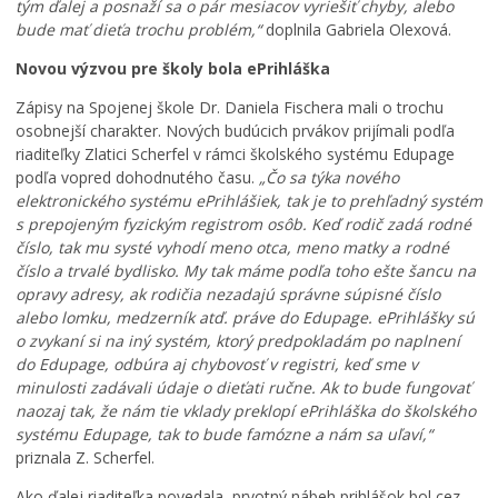
tým ďalej a posnaží sa o pár mesiacov vyriešiť chyby, alebo
bude mať dieťa trochu problém,“
doplnila Gabriela Olexová.
Novou výzvou pre školy bola ePrihláška
Zápisy na Spojenej škole Dr. Daniela Fischera mali o trochu
osobnejší charakter. Nových budúcich prvákov prijímali podľa
riaditeľky Zlatici Scherfel v rámci školského systému Edupage
podľa vopred dohodnutého času.
„Čo sa týka nového
elektronického systému ePrihlášiek, tak je to prehľadný systém
s prepojeným fyzickým registrom osôb. Keď rodič zadá rodné
číslo, tak mu systé vyhodí meno otca, meno matky a rodné
číslo a trvalé bydlisko. My tak máme podľa toho ešte šancu na
opravy adresy, ak rodičia nezadajú správne súpisné číslo
alebo lomku, medzerník atď. práve do Edupage. ePrihlášky sú
o zvykaní si na iný systém, ktorý predpokladám po naplnení
do Edupage, odbúra aj chybovosť v registri, keď sme v
minulosti zadávali údaje o dieťati ručne. Ak to bude fungovať
naozaj tak, že nám tie vklady preklopí ePrihláška do školského
systému Edupage, tak to bude famózne a nám sa uľaví,“
priznala Z. Scherfel.
Ako ďalej riaditeľka povedala, prvotný nábeh prihlášok bol cez