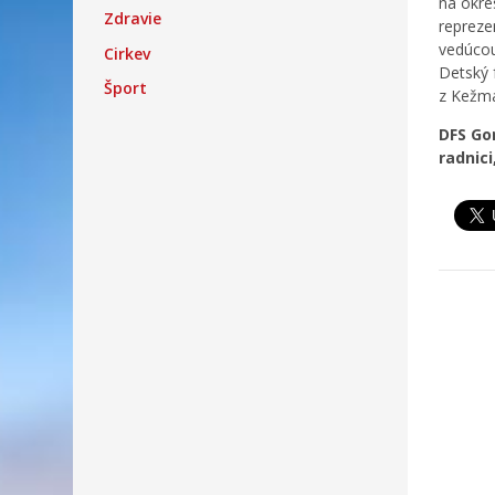
na okre
Zdravie
reprezen
vedúcou
Cirkev
Detský 
Šport
z Kežmar
DFS Gor
radnici