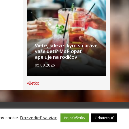
Viete, kde a s kým sú práve
vaše deti? MsP opäť
apeluje na rodičov
05.08.2026
Všetko
ov cookie.
Dozvedieť sa viac
.
Prijať všetky
Odmietnuť