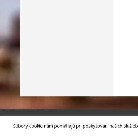
Súbory cookie nám pomáhajú pri poskytovaní našich služieb
Riešenie
ANTIK SMART CITY
| Technický prevádzkovateľ – MVI Te
Správca webového sídla: Mesto Kežmarok, Hlavné námestie, 060 01 