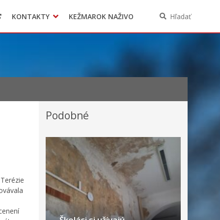
KONTAKTY
KEŽMAROK NAŽIVO
Hľadať
Podobné
 Terézie
hovávala
cenení
Školáci si užívajú