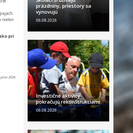
krát
prázdniny, priestory sa
vynovujú
pajach.
v nielen
06.08.2026
sko pri
 júna 2026
Investičné aktivity
pokračujú rekonštrukciami
06.08.2026