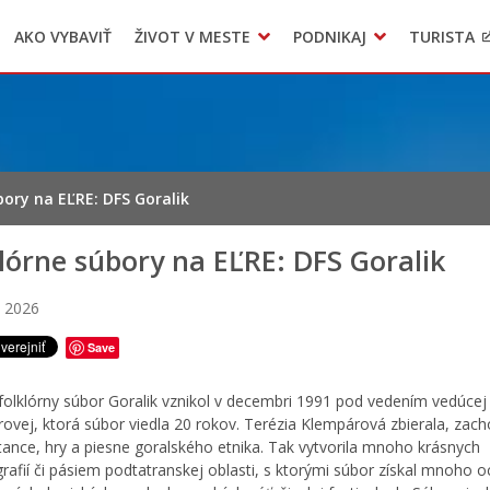
AKO VYBAVIŤ
ŽIVOT V MESTE
PODNIKAJ
TURISTA
Geo informačný systém – Kežmarok
Oznamovanie podozrení z podvodov
Triedený zber – NATUR – PACK
bory na EĽRE: DFS Goralik
lórne súbory na EĽRE: DFS Goralik
a 2026
Save
folklórny súbor Goralik vznikol v decembri 1991 pod vedením vedúcej
ovej, ktorá súbor viedla 20 rokov. Terézia Klempárová zbierala, zac
tance, hry a piesne goralského etnika. Tak vytvorila mnoho krásnych
rafií či pásiem podtatranskej oblasti, s ktorými súbor získal mnoho o