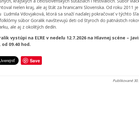
sných, krajských a celoslovenských súťažiach i festivaloch. Súbor viac
toval nielen kraj, ale aj štát za hranicami Slovenska. Od roku 2011 je
 Ľudmila Vdovjaková, ktorá sa snaží naďalej pokračovať v týchto šľa
folklórny súbor Goralik navštevujú deti od štyroch do pätnástich roko
ku, ale aj z okolitých dedín.
alik vystúpi na EĽRE v nedeľu 12.7.2026 na
Hlavnej scéne – Javi
, od 09.40 hod.
Save
Publikované
30.