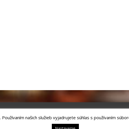
. Používaním našich služieb vyjadrujete súhlas s používaním súbor
chnology, s.r.o.
Kežmarok, tel.: +421524660111
Nastavenie