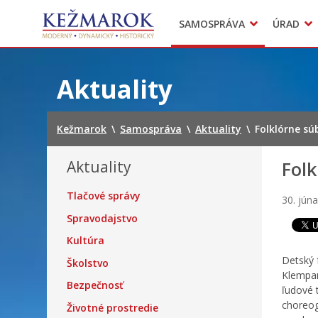
Predajné trhy
SAMOSPRÁVA
ÚRAD
Mestská polícia
Sekcie úradu
Preskočiť
na
Aktuality
obsah
Kežmarok
\
Samospráva
\
Aktuality
\
Folklórne sú
Aktuality
Folk
Tlačové správy
30. jún
Spravodajstvo
Kultúra
Detský 
Školstvo
Klempar
Bezpečnosť
ľudové 
choreog
Životné prostredie