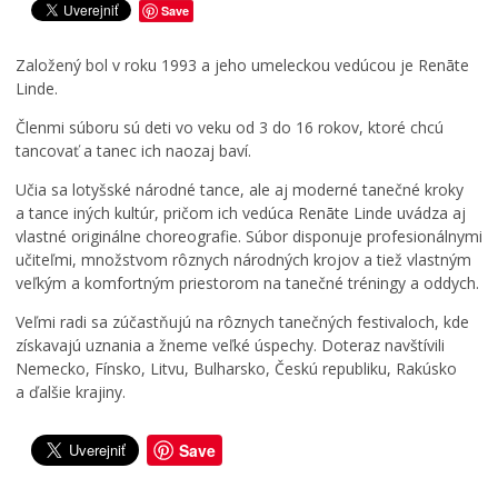
v
r
T
Zdravie
Save
á
p
r
Cirkev
d
r
o
Založený bol v roku 1993 a jeho umeleckou vedúcou je Renāte
z
e
j
Šport
Linde.
k
p
i
o
í
c
Členmi súboru sú deti vo veku od 3 do 16 rokov, ktoré chcú
v
s
e
tancovať a tanec ich naozaj baví.
ý
a
v
p
l
K
Učia sa lotyšské národné tance, ale aj moderné tanečné kroky
o
h
e
a tance iných kultúr, pričom ich vedúca Renāte Linde uvádza aj
r
r
ž
vlastné originálne choreografie. Súbor disponuje profesionálnymi
i
a
m
učiteľmi, množstvom rôznych národných krojov a tiež vlastným
a
n
a
veľkým a komfortným priestorom na tanečné tréningy a oddych.
d
i
r
o
c
k
Veľmi radi sa zúčastňujú na rôznych tanečných festivaloch, kde
k
u
u
získavajú uznania a žneme veľké úspechy. Doteraz navštívili
Nemecko, Fínsko, Litvu, Bulharsko, Českú republiku, Rakúsko
0
0
0
a ďalšie krajiny.
7
7
7
.
.
.
0
0
0
Save
8
8
8
.
.
.