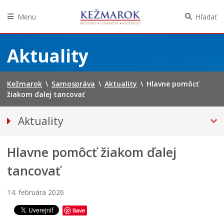
Menu
Hľadať
Preskočiť
na
Aktuality
obsah
Kežmarok
\
Samospráva
\
Aktuality
\
Hlavne pomôcť
žiakom ďalej tancovať
Aktuality
Tlačové správy
Hlavne pomôcť žiakom ďalej
Spravodajstvo
Kultúra
tancovať
Školstvo
14. februára 2026
Bezpečnosť
Save
Životné prostredie