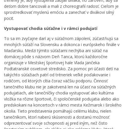
trénerky je, aby vystúpenia zaujali diváka, no zároveň, aby sa
é
t
k
deťom dobre tancovali a mali z choreografií radosť. Cieľom je
k
í
a
sprostredkovať myslenú emóciu a zanechať v divákovi silný
ú
v
č
pocit.
p
n
a
a
e
s
Vystupovať chodia súťažne i v rámci podujatí
l
p
o
i
a
m
To sa im zvyčajne darí aj v súťažnom zápolení, zúčastňujú sa
s
t
:
mnohých súťaží na Slovensku a dokonca i európskeho finále v
k
r
K
Maďarsku. Medzi týmito súťažami nechýba ani súťaž na
o
í
o
domácej pôde s názvom Deň Tanca, ktorú každoročne
v
K
s
organizuje v Mestskej športovej hale Vlada Jančeka
K
e
t
Podtatranské osvetové stredisko. Za pomoc pri účasti detí na
e
ž
o
takýchto súťažiach patrí od tréneriek veľké poďakovanie i
ž
m
l
rodičom, od ktorých cítia čoraz väčšiu podporu. Činnosť
m
a
N
tanečného klubu nie je zakotvená len na účasť na súťažných
a
r
a
podujatiach, ale tanečníčky chodia vystupovať ako kultúrna
r
k
j
vložka na rôzne športové, či spoločenské podujatia alebo ako
k
u
s
predskokani na koncertoch v rámci mesta Kežmarok i širokého
u
,
v
okolia. Tieto predstavenia pomáhajú celému klubu, nielen
m
k
ä
e
a
t
tanečníkom, ktorí naberú skúsenosti a dostanú možnosť
n
t
e
odprezentovať svoje schopnosti aj pred iným, než čisto
í
a
j