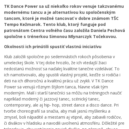
Zdravie
TK Dance Power sa už niekoľko rokov venuje takzvanému
Cirkev
modernému tancu a je alternatívou ku spoločenským
tancom, ktoré je možné tancovať v dobre známom TŠC
Šport
Tempo Kežmarok. Tento klub, ktorý funguje pod
patronátom Centra voľného času založila Daniela Pechová
spoločne s trénerkou Simonou Mlynarczyk Točekovou.
Okolnosti ich prinútili spustiť vlastnú iniciatívu
Klub založili spoločne po sedemnástich rokoch pôsobenia v
umeleckej škole. V tej dobe hrozilo, že ich vtedajší žiaci
nedostanú možnosť sa naďalej kvalitne tanečne vzdelávať. To
ich namotivovalo, aby spustili vlastný projekt, keďže si rodičia i
J
deti na ich dlhoročnú a kvalitnú prácu už zvykli. V TK Dance
u
P
Power sa venujú rôznym štýlom tanca, hlavne však tým
h
r
moderným. Malí i starší tanečníci sa môžu na tréningoch naučiť
d
e
napríklad moderný či jazzový tanec, scénický tanec,
e
c
contemporary, ale aj hip‑ hop, street dance a disco dance. Pri
L
f
h
tvorbe choreografií sa snažia, aby mali jasnú myšlienku a
e
i
á
zmysel, boli nápadité a miestami aj vtipné, aby zabavili rodičov,
t
n
d
či divákov v hľadisku a navodili uvoľnenú atmosféru. Dôležité pre
n
i
z