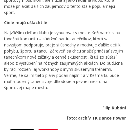
športovým publikom, ale slúžia aj ako reklama klubu, ktorá
p
s
š
môže prilákať ďalších záujemcov o tento stále populárnejší
r
t
e
šport.
e
e
j
Ciele majú ušľachtilé
v
r
T
á
p
r
Najväčším cieľom klubu je vybudovať v meste Kežmarok silnú
d
r
o
tanečnú komunitu – súdržnú partiu tanečníkov, ktorá sa
z
e
j
navzájom podporuje, praje si úspechy a motivuje ďalšie deti k
k
p
i
pohybu, športu a tancu. Zároveň sa chcú snažiť prinášať svojím
o
í
c
tanečníkom nové zážitky a cenné skúsenosti, či už zo súťaží
v
s
e
alebo z vystúpení na rôznych zaujímavých akciách. Do budúcna
ý
a
v
p
l
K
by radi rozbehli aj workshopy s inými skúsenými trénermi.
o
h
e
Verme, že sa im tieto plány podarí naplniť a v Kežmarku bude
r
r
ž
mať moderný tanec svoje dlhodobé a pevné miesto na
i
a
m
športovej mape mesta.
a
n
a
d
i
r
o
c
k
Filip Kubáni
k
u
u
foto: archív TK Dance Power
0
0
0
7
7
7