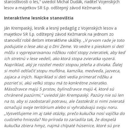
starostlivosti o les,“ uviedol Michal Dudák, riaditeľ Vojenských
lesov a majetkov SR š.p. odštepný závod Kežmarok.
Interaktívne lesnícke stanovištia
Ján Krempaský, lesník a lesný pedagóg z Vojenských lesov a
majetkov SR š.p. odštepný závod Kežmarok na jednom zo
stanovíšť robil deťom interaktívne ukážky.
„V prvom rade je toto
podujatie o lese ako aj o Dni Zeme. Vo vedre s pieskom si deti
môžu s vypreparovanou nôžkou robiť stopy zvieratiek, aby keď
ich stretnú v lese vedeli, ako ktorá stopa zvieratka vyzerá.
Napríklad, aký je rozdiel medzi stopou jeleňa a diviaka. Ďalej
si mohli odtlačiť stopu muflóna, kamzíka, medveďa, jazveca,
zajaca a iných. Napríklad si deti vedia primerať nôžku a
pozrieť si, akú veľkú stopu má to konkrétne zvieratko.
Mäsožravce majú 5 prstov, bylinožravce majú 4, ktoré sú
chránené pazúrmi,“ uviedol Ján Krempaský. Pazúry nie sú len
na to, aby si zaobstarali potravu, ale častokrát si nimi zvieratá
označujú svoje teritórium alebo si vyhrabávajú svoju noru.
„Vysvetľujeme im aj také otázky, prečo kukučka nosí vajíčka do
cudzieho hniezda? No príroda to zariadila tak, že dospelá
kukučka zbiera hmyz, najmä chlpaté húsenice, ktoré sú pre