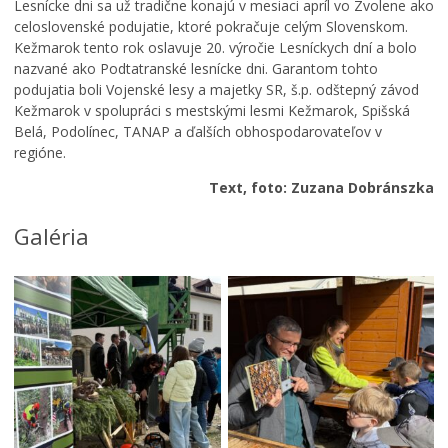
o
í
o
Lesnícke dni sa už tradične konajú v mesiaci apríl vo Zvolene ako
v
K
s
celoslovenské podujatie, ktoré pokračuje celým Slovenskom.
K
e
t
Kežmarok tento rok oslavuje 20. výročie Lesníckych dní a bolo
e
ž
o
nazvané ako Podtatranské lesnícke dni. Garantom tohto
ž
m
l
podujatia boli Vojenské lesy a majetky SR, š.p. odštepný závod
m
a
N
Kežmarok v spolupráci s mestskými lesmi Kežmarok, Spišská
a
r
a
Belá, Podolínec, TANAP a ďalších obhospodarovateľov v
r
k
j
regióne.
k
u
s
u
,
v
Text, foto: Zuzana Dobránszka
m
k
ä
e
a
t
Galéria
n
t
e
í
a
j
p
s
š
r
t
e
e
e
j
v
r
T
á
p
r
d
r
o
z
e
j
k
p
i
o
í
c