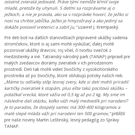
ostatné zvieratá jedovaté. Práve tými nemôže kŕmiť svoje
mladé, pretože by uhynuli. S deťmi sa rozprávame aj o
ježkoch, a nie je pravda, ako sa v rozprávke hovorí, že ježko si
nosí na chrbte jabĺčka. Ježko je hmyzožravý a ako jediný sa
J
dokáže postaviť vretenici a zabiť ju,“
uzavrel J. Krempaský.
u
P
Pre deti boli na ďalších stanovištiach pripravené ukážky sadenia
h
r
stromčekov, ktoré si aj sami mohli vyskúšať, ďalej mohli
d
e
pozorovať ukážky dravcov, roj včiel, či tvorbu sviečok z
e
c
medzistienky a iné. Tatranský národný park (TANAP) pripravil pre
L
f
h
e
i
á
malých zvedavcov diorámy zvieratiek v ich prirodzenom
t
n
d
prostredí. Deti tak mohli vidieť živočíchy z vysokohorského
n
i
z
prostredia až po živočíchy, ktoré obľubujú potoky našich riek.
é
t
k
„Máme tu odliatky stôp lesnej zvery, kde si deti mohli priradiť
k
í
a
kartičky zvieratiek k stopám, plus ešte takú pocitovú skúšku –
ú
v
č
poťažkať vrecká, ktoré vážia od 0,5 kg až po 2 kg. My sme im
p
n
a
následne dali otázku, koľko váži malý medvedík pri narodení?
a
e
s
Je to paradox, že dospelý samec má 300-400 kilogramov a
l
p
o
malé slepé mláďa váži pri narodení len 500 gramov,“
priblížil
i
a
m
pre naše noviny Martin Leštinský, lesný pedagóg zo Správy
s
t
:
TANAP.
k
r
K