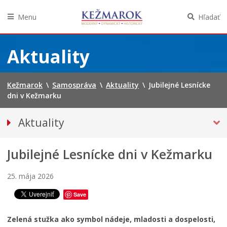
Menu
Hľadať
Preskočiť
na
Aktuality
obsah
Kežmarok
\
Samospráva
\
Aktuality
\
Jubilejné Lesnícke
dni v Kežmarku
Aktuality
Tlačové správy
Jubilejné Lesnícke dni v Kežmarku
Spravodajstvo
Kultúra
25. mája 2026
Školstvo
Save
Bezpečnosť
Životné prostredie
Zelená stužka ako symbol nádeje, mladosti a dospelosti,