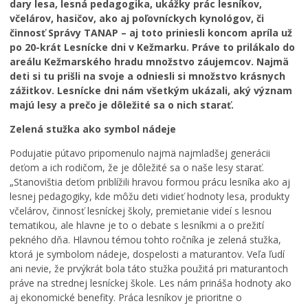
dary lesa, lesná pedagogika, ukážky prác lesníkov,
Zdravie
včelárov, hasičov, ako aj poľovníckych kynológov, či
Cirkev
činnosť Správy TANAP – aj toto priniesli koncom apríla už
po 20-krát Lesnícke dni v Kežmarku. Práve to prilákalo do
Šport
areálu Kežmarského hradu množstvo záujemcov. Najmä
deti si tu prišli na svoje a odniesli si množstvo krásnych
zážitkov. Lesnícke dni nám všetkým ukázali, aký význam
majú lesy a prečo je dôležité sa o nich starať.
Zelená stužka ako symbol nádeje
Podujatie pútavo pripomenulo najmä najmladšej generácii
deťom a ich rodičom, že je dôležité sa o naše lesy starať.
„Stanovištia deťom priblížili hravou formou prácu lesníka ako aj
lesnej pedagogiky, kde môžu deti vidieť hodnoty lesa, produkty
včelárov, činnosť lesníckej školy, premietanie videí s lesnou
tematikou, ale hlavne je to o debate s lesníkmi a o prežití
pekného dňa. Hlavnou témou tohto ročníka je zelená stužka,
ktorá je symbolom nádeje, dospelosti a maturantov. Veľa ľudí
ani nevie, že prvýkrát bola táto stužka použitá pri maturantoch
práve na strednej lesníckej škole. Les nám prináša hodnoty ako
aj ekonomické benefity. Práca lesníkov je prioritne o