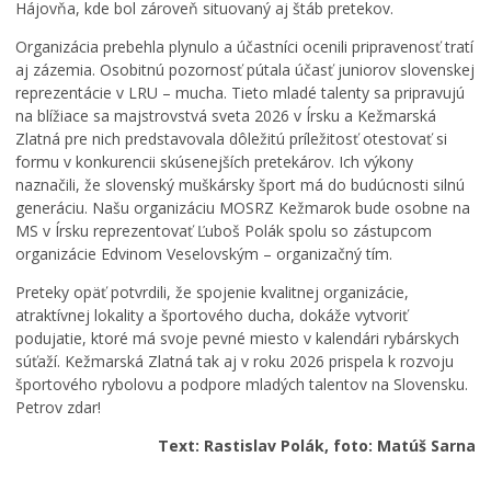
í
n
Hájovňa, kde bol zároveň situovaný aj štáb pretekov.
v
é
a
a
Organizácia prebehla plynulo a účastníci ocenili pripravenosť tratí
j
k
aj zázemia. Osobitnú pozornosť pútala účasť juniorov slovenskej
ú
t
reprezentácie v LRU – mucha. Tieto mladé talenty sa pripravujú
p
i
na blížiace sa majstrovstvá sveta 2026 v Írsku a Kežmarská
r
v
Zlatná pre nich predstavovala dôležitú príležitosť otestovať si
á
i
formu v konkurencii skúsenejších pretekárov. Ich výkony
z
t
naznačili, že slovenský muškársky šport má do budúcnosti silnú
Č
d
y
generáciu. Našu organizáciu MOSRZ Kežmarok bude osobne na
o
n
p
MS v Írsku reprezentovať Ľuboš Polák spolu so zástupcom
m
i
o
organizácie Edvinom Veselovským – organizačný tím.
u
n
k
s
y
r
Preteky opäť potvrdili, že spojenie kvalitnej organizácie,
a
,
a
atraktívnej lokality a športového ducha, dokáže vytvoriť
v
p
č
podujatie, ktoré má svoje pevné miesto v kalendári rybárskych
e
r
u
súťaží. Kežmarská Zlatná tak aj v roku 2026 prispela k rozvoju
n
i
j
športového rybolovu a podpore mladých talentov na Slovensku.
u
e
ú
Petrov zdar!
j
s
r
e
t
e
Text: Rastislav Polák, foto: Matúš Sarna
V
o
k
P
r
o