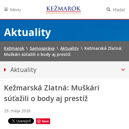
Menu
Hľadať
Preskočiť
na
Aktuality
obsah
Kežmarok
\
Samospráva
\
Aktuality
\
Kežmarská Zlatná:
Muškári súťažili o body aj prestíž
Aktuality
Tlačové správy
Kežmarská Zlatná: Muškári
Spravodajstvo
Kultúra
súťažili o body aj prestíž
Školstvo
29. mája 2026
Bezpečnosť
Save
Životné prostredie