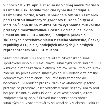
Zdravie
V dňoch 18. – 19. apríla 2026 sa na Vodnej nádrži Zlatná v
Cirkev
Kežmarku uskutočnilo tradičné rybárske podujatie
Kežmarská Zlatná, ktoré usporiadala MO SRZ Kežmarok
Šport
pod záštitou dlhoročných garantov Dušana Šoltýsa a
Martina Šilona už po 21-krát. Sú to významné muškárske
preteky s medzinárodnou účasťou v disciplíne lov na
umelú mušku (LRU – mucha). Podujatie prilákalo
skúsených pretekárov nielen z celého Slovenska, Českej
republiky a EU, ale aj nádejných mladých juniorských
reprezentantov SR (LRU-Mucha).
Š
Súťaž prebiehala v súlade s pravidlami Slovenského zväzu
k
športového rybolovu s aktuálnymi súťažnými predpismi pre LRU
o
– mucha a modifikáciami platnými pre rok 2026. Pretekári si tak
l
I
zmerali sily počas dvoch súťažných dní v 6. kolách a za presne
á
n
definovaných podmienok. Podujatie bolo zaradené do
c
v
i
e
bodovania LRU-mucha pre rok 2026 ako 40-bodové jazerné
s
s
preteky, čo predstavuje ich význam v rámci sezóny. Každý bod
i
t
bol pre účastníkov dôležitý v boji o celkové poradie, a tomu
u
i
zodpovedala aj vysoká úroveň nasadenia počas oboch
ž
č
súťažných dní. Zraz pretekárov sa konal na VN Zlatná – lokalita