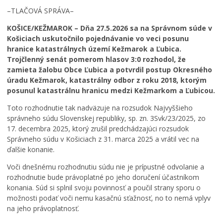
d
e
Zdravie
–TLAČOVÁ SPRÁVA–
e
c
Cirkev
L
f
h
KOŠICE/KEŽMAROK – Dňa 27.5.2026 sa na Správnom súde v
e
i
á
Šport
Košiciach uskutočnilo pojednávanie vo veci posunu
t
n
d
hranice katastrálnych území Kežmarok a Ľubica.
n
i
z
Trojčlenný senát pomerom hlasov 3:0 rozhodol, že
é
t
k
zamieta žalobu Obce Ľubica a potvrdil postup Okresného
k
í
a
úradu Kežmarok, katastrálny odbor z roku 2018, ktorým
ú
v
č
posunul katastrálnu hranicu medzi Kežmarkom a Ľubicou.
p
n
a
a
e
s
Toto rozhodnutie tak nadväzuje na rozsudok Najvyššieho
l
p
o
správneho súdu Slovenskej republiky, sp. zn. 3Svk/23/2025, zo
i
a
m
17. decembra 2025, ktorý zrušil predchádzajúci rozsudok
s
t
:
Správneho súdu v Košiciach z 31. marca 2025 a vrátil vec na
k
r
K
ďalšie konanie.
o
í
o
v
K
s
Voči dnešnému rozhodnutiu súdu nie je prípustné odvolanie a
K
e
t
rozhodnutie bude právoplatné po jeho doručení účastníkom
e
ž
o
konania. Súd si splnil svoju povinnosť a poučil strany sporu o
ž
m
l
možnosti podať voči nemu kasačnú sťažnosť, no to nemá vplyv
m
a
N
na jeho právoplatnosť.
a
r
a