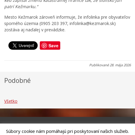
keď zapísal zmenu katastrálnej hranice tak, že sídlisko Juh
d
i
r
patrí Kežmarku.“
o
c
k
k
u
u
Mesto Kežmarok zároveň informuje, že infolinka pre obyvateľov
sporného územia (0905 203 397, infolinka@kezmarok.sk)
0
0
0
zostáva aj naďalej v prevádzke.
7
7
7
.
.
.
0
0
0
Save
8
8
8
.
.
.
2
2
2
Publikované
28. mája 2026
0
0
0
2
2
2
Podobné
6
6
6
Všetko
Súbory cookie nám pomáhajú pri poskytovaní našich služieb.