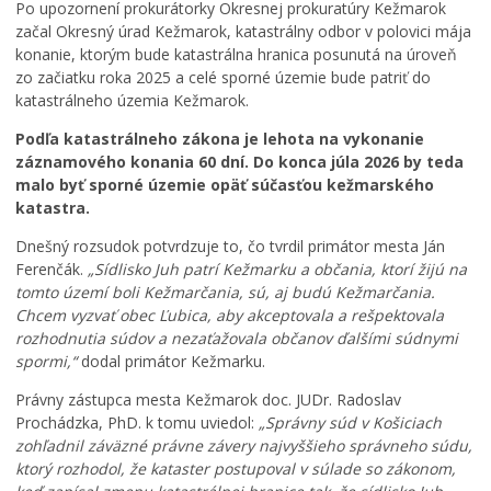
r
k
j
Po upozornení prokurátorky Okresnej prokuratúry Kežmarok
k
u
s
začal Okresný úrad Kežmarok, katastrálny odbor v polovici mája
u
,
v
konanie, ktorým bude katastrálna hranica posunutá na úroveň
m
k
ä
zo začiatku roka 2025 a celé sporné územie bude patriť do
e
a
t
katastrálneho územia Kežmarok.
n
t
e
í
a
j
Podľa katastrálneho zákona je lehota na vykonanie
p
s
š
záznamového konania 60 dní. Do konca júla 2026 by teda
r
t
e
malo byť sporné územie opäť súčasťou kežmarského
e
e
j
katastra.
v
r
T
á
p
r
Dnešný rozsudok potvrdzuje to, čo tvrdil primátor mesta Ján
d
r
o
Ferenčák.
„Sídlisko Juh patrí Kežmarku a občania, ktorí žijú na
z
e
j
tomto území boli Kežmarčania, sú, aj budú Kežmarčania.
k
p
i
Chcem vyzvať obec Ľubica, aby akceptovala a rešpektovala
o
í
c
rozhodnutia súdov a nezaťažovala občanov ďalšími súdnymi
v
s
e
spormi,“
dodal primátor Kežmarku.
ý
a
v
p
l
K
Právny zástupca mesta Kežmarok doc. JUDr. Radoslav
o
h
e
Prochádzka, PhD. k tomu uviedol:
„Správny súd v Košiciach
r
r
ž
zohľadnil záväzné právne závery najvyššieho správneho súdu,
i
a
m
ktorý rozhodol, že kataster postupoval v súlade so zákonom,
a
n
a