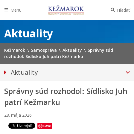
Menu
Hľadať
Preskočiť
na
Aktuality
obsah
Kežmarok
\
Samospráva
\
Aktuality
\
Správny súd
rozhodol: Sídlisko Juh patrí Kežmarku
Aktuality
Tlačové správy
Správny súd rozhodol: Sídlisko Juh
Spravodajstvo
Kultúra
patrí Kežmarku
Školstvo
28. mája 2026
Bezpečnosť
J
u
P
Save
Životné prostredie
h
r