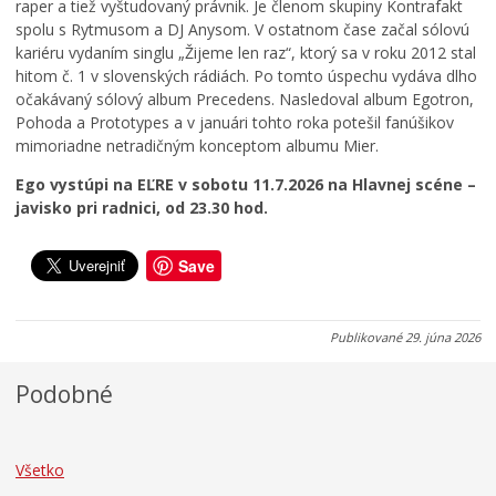
p
l
K
raper a tiež vyštudovaný právnik. Je členom skupiny Kontrafakt
Zdravie
o
h
e
spolu s Rytmusom a DJ Anysom. V ostatnom čase začal sólovú
Cirkev
r
r
ž
kariéru vydaním singlu „Žijeme len raz“, ktorý sa v roku 2012 stal
i
a
m
hitom č. 1 v slovenských rádiách. Po tomto úspechu vydáva dlho
Šport
a
n
a
očakávaný sólový album Precedens. Nasledoval album Egotron,
d
i
r
Pohoda a Prototypes a v januári tohto roka potešil fanúšikov
o
c
k
mimoriadne netradičným konceptom albumu Mier.
k
u
u
Ego vystúpi na EĽRE v sobotu 11.7.2026 na
Hlavnej scéne –
0
0
0
javisko pri radnici, od 23.30 hod.
7
7
7
.
.
.
0
0
0
Save
8
8
8
.
.
.
2
2
2
Publikované
29. júna 2026
0
0
0
2
2
2
Podobné
6
6
6
Všetko