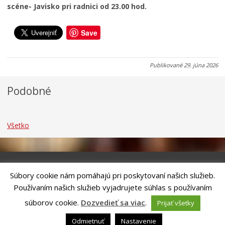
scéne- Javisko pri radnici od 23.00 hod.
7
7
7
.
.
.
0
0
0
Save
8
8
8
.
.
.
2
2
2
Publikované
29. júna 2026
0
0
0
2
2
2
Podobné
6
6
6
Všetko
Súbory cookie nám pomáhajú pri poskytovaní našich služieb.
Riešenie
ANTIK SMART CITY
| Technický prevádzkovateľ – MVI
Používaním našich služieb vyjadrujete súhlas s používaním
Technology, s.r.o.
Správca webového sídla: Mesto Kežmarok, Hlavné námestie, 060 01
súborov cookie.
Dozvedieť sa viac
.
Prijať všetky
Kežmarok, tel.: +421524660111
email:
podatelna@kezmarok.sk
,|
Vyhlásenie o prístupnosti
|
Odmietnuť
Nastavenie
Ochrana osobných údajov