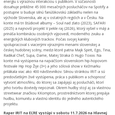
energiu s výraznou interakciou s publikom. V súčasnosti
n
t
e
Cirkev
dosahuje približne 45 000 mesačných poslucháčov na Spotify a
í
a
j
postupne si buduje silnú fanúšikovskú základňu nielen na
Šport
p
s
š
východe Slovenska, ale aj v ostatných regióch a v Česku. Na
r
t
e
konte má tri štúdiové albumy – Soul nad zlato (2023), SAFARI
e
e
j
(2025) a najnovší projekt V pekle raj (2026), ktorý vyšiel v máji a
v
r
T
prináša kombináciu osobných výpovedí, moderného zvuku a
á
p
r
energických klubových trackov. Počas svojej kariéry
d
r
o
spolupracoval s viacerými výraznými menami slovenskej a
z
e
j
českej hudobnej scény, medzi ktoré patria Majk Spirit, Ego, Tina,
k
p
i
Radikal Chef, Supa, Dame, Matej Straka či Hugo Toxxx. Na
o
í
c
v
s
e
konte má vystúpenia na najväčšom slovenskom hip-hopovom
ý
a
v
festivale Hip Hop Žije (3×) a jeho sólová show v Kežmarku
p
l
K
prilákala viac ako 400 návštevníkov. Silnou stránkou IRIT-a sú
o
h
e
predovšetkým živé vystúpenia, práca s publikom a schopnosť
r
r
ž
vytvoriť atmosféru, do ktorej sa zapájajú aj poslucháči, ktorí
i
a
m
jeho tvorbu dovtedy nepoznali. Okrem hudby stojí aj za vlastnou
a
n
a
streetwear značkou KKompton, prostredníctvom ktorej prepája
d
i
r
hudbu, komunitu a vlastnú identitu do jedného autentického
o
c
k
projektu.
k
u
u
Raper IRIT na EĽRE vystúpi v sobotu 11.7.2026 na Hlavnej
0
0
0