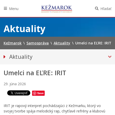
t
n
d
n
i
z
Menu
Hľadať
é
t
k
k
í
a
Preskočiť
ú
v
č
na
Aktuality
p
n
a
obsah
a
e
s
l
p
o
i
a
m
Kežmarok
\
Samospráva
\
Aktuality
\
Umelci na EĽRE: IRIT
s
t
:
k
r
K
Aktuality
o
í
o
v
K
s
Tlačové správy
K
e
t
Umelci na EĽRE: IRIT
Spravodajstvo
e
ž
o
ž
m
l
Kultúra
m
a
N
29. júna 2026
Školstvo
a
r
a
r
k
j
Save
Bezpečnosť
k
u
s
u
,
v
Životné prostredie
IRIT je rapový interpret pochádzajúci z Kežmarku, ktorý vo
m
k
ä
svojej tvorbe spája melodický rap, chytľavé refrény a klubovú
Zdravie
e
a
t