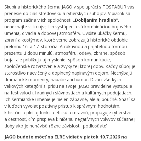
m
k
ä
Zdravie
Skupina historického šermu JAGO v spolupráci s TOSTABUR vás
e
a
t
Cirkev
prenesie do čias stredoveku a rytierskych súbojov. V piatok sa
n
t
e
program začína v ich spoločnosti
„Dobíjaním hradieb“
,
í
a
j
Šport
nenechajte si to ujsť. Ich vystúpenia sú kombináciou bojového
p
s
š
umenia, divadla a dobovej atmosféry. Uvidíte ukážky šermu,
r
t
e
e
e
j
zbraní a kostýmov, ktoré verne zobrazujú historické obdobie
v
r
T
prelomu 16. a 17. storočia. Atraktívnou a prijateľnou formou
á
p
r
prezentujú dobu minulú, atmosféru, odevy, zbrane, spôsob
d
r
o
boja, ale približujú aj myslenie, spôsob komunikácie,
z
e
j
spoločenské rozvrstvenie a zvyky tej ktorej doby. Každý súboj je
k
p
i
starostlivo nacvičený a doplnený napínavým dejom. Nechýbajú
o
í
c
dramatické momenty, napätie ani humor. Diváci všetkých
v
s
e
vekových kategórií si prídu na svoje. JAGO pravidelne vystupuje
ý
a
v
na festivaloch, hradných slávnostiach a kultúrnych podujatiach.
p
l
K
Ich šermiarske umenie je nielen zábavné, ale aj poučné. Snaží sa
o
h
e
v ľuďoch vyvolať pozitívny prístup k správnym hodnotám,
r
r
ž
k histórii a plní aj funkciu etickú a mravnú, propaguje rytierstvo
i
a
m
a čestnosť, čím prispieva k ničeniu negatívnych vplyvov súčasnej
a
n
a
doby ako je nenávisť, rôzne závislosti, podlosť atď.
d
i
r
o
c
k
JAGO budete môcť na EĽRE vidieť v piatok 10.7.2026 na
k
u
u