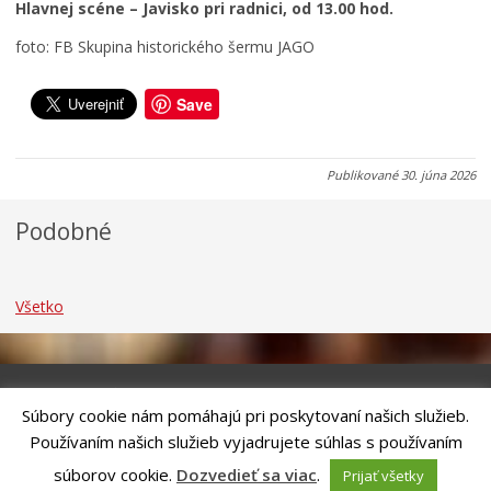
Hlavnej scéne – Javisko pri radnici, od 13.00 hod.
0
0
0
foto: FB Skupina historického šermu JAGO
7
7
7
.
.
.
0
0
0
Save
8
8
8
.
.
.
2
2
2
Publikované
30. júna 2026
0
0
0
2
2
2
Podobné
6
6
6
Všetko
Súbory cookie nám pomáhajú pri poskytovaní našich služieb.
Riešenie
ANTIK SMART CITY
| Technický prevádzkovateľ – MVI
Používaním našich služieb vyjadrujete súhlas s používaním
Technology, s.r.o.
Správca webového sídla: Mesto Kežmarok, Hlavné námestie, 060 01
súborov cookie.
Dozvedieť sa viac
.
Prijať všetky
Kežmarok, tel.: +421524660111