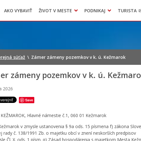
AKO VYBAVIŤ
ŽIVOT V MESTE
PODNIKAJ
TURISTA
Geo informačný systém – Kežmarok
Oznamovanie podozrení z podvodov
Triedený zber – NATUR – PACK
rejná súťaž
\
Zámer zámeny pozemkov v k. ú. Kežmarok
er zámeny pozemkov v k. ú. Kežmar
a 2026
Save
KEŽMAROK, Hlavné námestie č.1, 060 01 Kežmarok
ežmarok v zmysle ustanovenia § 9a ods. 15 písmena f) zákona Slov
j rady č. 138/1991 Zb. o majetku obcí v znení neskorších predpisov
sle Čl. X. ods. 1 písm. q) Zásad hospodárenia s majetkom Mesta Ke