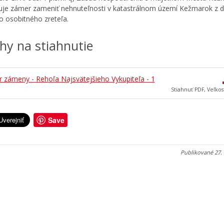
uje zámer zameniť nehnuteľnosti v katastrálnom území Kežmarok z 
 osobitného zreteľa.
ohy na stiahnutie
 zámeny - Rehoľa Najsvätejšieho Vykupiteľa - 1
Stiahnuť PDF, Veľkos
Save
Publikované
27.