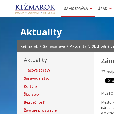
Predajné trhy
SAMOSPRÁVA
ÚRAD
Mestská polícia
Sekcie úradu
Preskočiť
na
Aktuality
obsah
Kežmarok
\
Samospráva
\
Aktuality
\
Obchodná ve
Aktuality
Zám
Tlačové správy
27. máj
Spravodajstvo
Kultúra
MESTO 
Školstvo
Bezpečnosť
Mesto K
národne
Životné prostredie
a v zmy