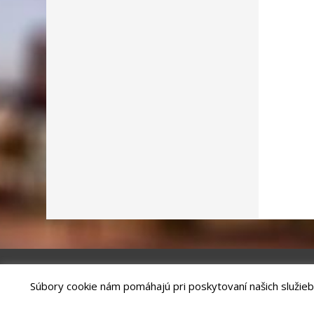
Súbory cookie nám pomáhajú pri poskytovaní našich služieb
Riešenie
ANTIK SMART CITY
| Technický prevádzkovateľ – MVI Te
Správca webového sídla: Mesto Kežmarok, Hlavné námestie, 060 01 