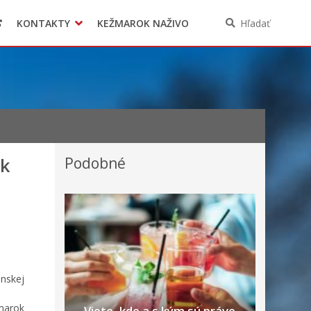
KONTAKTY
KEŽMAROK NAŽIVO
Hľadať
ok
Podobné
enskej
žmarok
Viete, kde a s kým sú práve