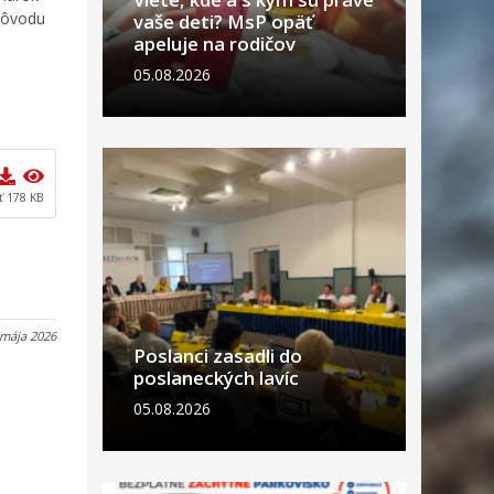
dôvodu
vaše deti? MsP opäť
apeluje na rodičov
05.08.2026
ť 178 KB
 mája 2026
Poslanci zasadli do
poslaneckých lavíc
05.08.2026