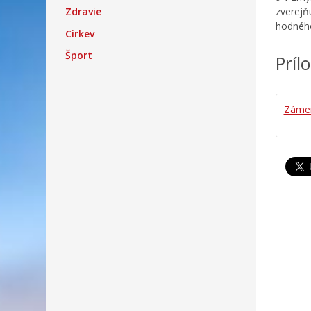
Zdravie
zverejň
hodného
Cirkev
Šport
Príl
Zámer