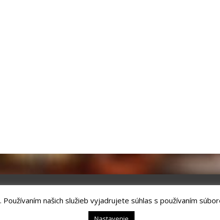
. Používaním našich služieb vyjadrujete súhlas s používaním súbor
chnology, s.r.o.
Kežmarok, tel.: +421524660111
Nastavenie