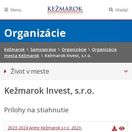
Menu
Hľadať
Preskočiť
na
Organizácie
obsah
Kežmarok
\
Samospráva
\
Organizácie
\
Organizácie
mesta Kežmarok
\
Kežmarok Invest, s.r.o.
Život v meste
Európska komunita športu 2024
Kežmarok Invest, s.r.o.
Pohotovostné kontakty
Podujatia
Mestská karta
Prílohy na stiahnutie
Kežmarská televízia
Noviny Kežmarok
2023-2024 Arete Kežmarok s.r.o. 2023-