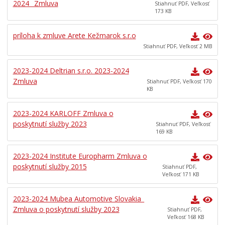
2024_ Zmluva
Stiahnuť PDF, Veľkosť
Učíme sa doma
173 KB
EĽRO
príloha k zmluve Arete Kežmarok s.r.o
Predajné trhy
Stiahnuť PDF, Veľkosť 2 MB
Mestské kultúrne stredisko
Mestská knižnica
2023-2024 Deltrian s.r.o. 2023-2024
Zmluva
Stiahnuť PDF, Veľkosť 170
Kino Iskra
KB
Letné kúpalisko
2023-2024 KARLOFF Zmluva o
Verejnoprospešné služby mesta
poskytnutí služby 2023
Stiahnuť PDF, Veľkosť
Odpadové hospodárstvo
169 KB
Sociálne veci
2023-2024 Institute Europharm Zmluva o
Matrika
poskytnutí služby 2015
Stiahnuť PDF,
Veľkosť 171 KB
Školstvo
Šport
2023-2024 Mubea Automotive Slovakia_
Zmluva o poskytnutí služby 2023
Bývanie
Stiahnuť PDF,
Veľkosť 168 KB