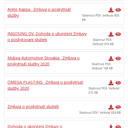
Doprava
Arete Kappa_ Zmluva o poskytnutí
Vývoz odpadu
služby
Stiahnuť PDF, Veľkosť 406
Civilná ochrana
KB
Ankety
INGOSING DV_Dohoda o ukončení Zmluvy
O meste
o poskytovaní služieb
Stiahnuť PDF,
Veľkosť 379 KB
Partnerské mestá
Mubea Automotive Slovakia_ Zmluva o
poskytnutí služby 2020
Stiahnuť PDF,
Veľkosť 169 KB
OMEGA PLASTING_ Zmluva o poskytnutí
služby 2020
Stiahnuť PDF, Veľkosť
215 KB
Zmluva o poskytnutí služieb
Stiahnuť PDF, Veľkosť 626 KB
Dohoda o ukončení Zmluvy o