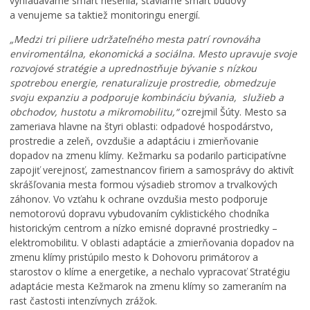
m
a
N
vyhľadávame smart riešenia, staviame smart budovy
a
r
a
a venujeme sa taktiež monitoringu energií.
r
k
j
„Medzi tri piliere udržateľného mesta patrí rovnováha
k
u
s
enviromentálna, ekonomická a sociálna. Mesto upravuje svoje
u
,
v
rozvojové stratégie a uprednostňuje bývanie s nízkou
m
k
ä
e
a
t
spotrebou energie, renaturalizuje prostredie, obmedzuje
n
t
e
svoju expanziu a podporuje kombináciu bývania, služieb a
í
a
j
obchodov, hustotu a mikromobilitu,“
ozrejmil Šúty. Mesto sa
p
s
š
zameriava hlavne na štyri oblasti: odpadové hospodárstvo,
r
t
e
prostredie a zeleň, ovzdušie a adaptáciu i zmierňovanie
e
e
j
dopadov na zmenu klímy. Kežmarku sa podarilo participatívne
v
r
T
zapojiť verejnosť, zamestnancov firiem a samosprávy do aktivít
á
p
r
skrášľovania mesta formou výsadieb stromov a trvalkových
d
r
o
záhonov. Vo vzťahu k ochrane ovzdušia mesto podporuje
z
e
j
nemotorovú dopravu vybudovaním cyklistického chodníka
k
p
i
historickým centrom a nízko emisné dopravné prostriedky –
o
í
c
elektromobilitu. V oblasti adaptácie a zmierňovania dopadov na
v
s
e
zmenu klímy pristúpilo mesto k Dohovoru primátorov a
ý
a
v
starostov o klíme a energetike, a nechalo vypracovať Stratégiu
p
l
K
adaptácie mesta Kežmarok na zmenu klímy so zameraním na
o
h
e
rast častosti intenzívnych zrážok.
r
r
ž