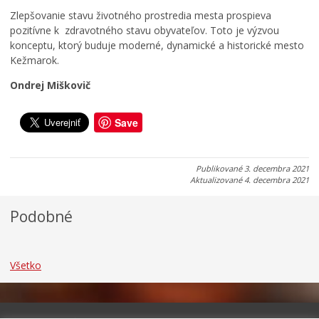
i
a
m
Zlepšovanie stavu životného prostredia mesta prospieva
a
n
a
pozitívne k zdravotného stavu obyvateľov. Toto je výzvou
d
i
r
konceptu, ktorý buduje moderné, dynamické a historické mesto
o
c
k
Kežmarok.
k
u
u
Ondrej Miškovič
0
0
0
7
7
7
.
.
.
Save
0
0
0
8
8
8
.
.
.
Publikované
3. decembra 2021
2
2
2
Aktualizované
4. decembra 2021
0
0
0
2
2
2
Podobné
6
6
6
Všetko