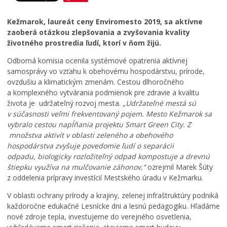
u
P
Noviny Kežmarok
h
r
Kežmarok,
laureát ceny Enviromesto 2019, sa aktívne
d
e
Kežmarský magazín
zaoberá otázkou zlepšovania a zvyšovania kvality
e
c
Besedy
životného prostredia ľudí, ktorí v ňom žijú.
L
f
h
e
i
á
Kultúra
Odborná komisia ocenila systémové opatrenia aktívnej
t
n
d
samosprávy vo vzťahu k obehovému hospodárstvu, prírode,
Školstvo
n
i
z
ovzdušiu a klimatickým zmenám. Cestou dlhoročného
é
t
k
Bezpečnosť
a komplexného vytvárania podmienok pre zdravie a kvalitu
k
í
a
života je udržateľný rozvoj mesta.
„Udržateľné mestá sú
Životné prostredie
ú
v
č
v súčasnosti veľmi frekventovaný pojem. Mesto Kežmarok sa
p
n
a
Zdravie
vybralo cestou napĺňania projektu Smart Green City.
Z
a
e
s
množstva aktivít v oblasti zeleného a obehového
l
p
o
Cirkev
i
a
m
hospodárstva zvyšuje povedomie ľudí o separácii
Šport
s
t
:
odpadu, biologicky rozložiteľný odpad kompostuje a drevnú
k
r
K
štiepku využíva na mulčovanie záhonov,“
ozrejmil Marek Šúty
o
í
o
z oddelenia prípravy investícií Mestského úradu v Kežmarku.
v
K
s
V oblasti ochrany prírody a krajiny, zelenej infraštruktúry podniká
K
e
t
každoročne edukačné Lesnícke dni a lesnú pedagogiku. Hľadáme
e
ž
o
ž
m
l
nové zdroje tepla, investujeme do verejného osvetlenia,