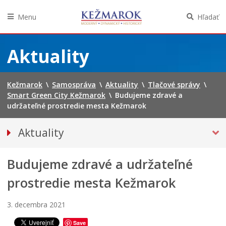
Menu
Hľadať
Preskočiť
na
Aktuality
obsah
Kežmarok
\
Samospráva
\
Aktuality
\
Tlačové správy
\
Smart Green City Kežmarok
\
Budujeme zdravé a
udržateľné prostredie mesta Kežmarok
Aktuality
TLAČOVÉ SPRÁVY
Budujeme zdravé a udržateľné
Zasadnutia mestského zastupiteľstva
Úspešné projekty mesta
prostredie mesta Kežmarok
Kontrolné dni
Smart Green City Kežmarok
3. decembra 2021
J
SPRAVODAJSTVO
Save