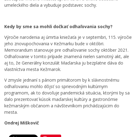
umeleckého diela a vybuduje podstavec sochy.
r
t
e
e
e
j
v
r
T
á
p
r
Kedy by sme sa mohli dočkať odhaľovania sochy?
d
r
o
z
e
j
Výročie narodenia aj úmrtia kniežaťa je v septembri, 115. výročie
k
p
i
jeho znovupochovania v Kežmarku bude v októbri.
o
í
c
Memorandum stanovuje pre odhaľovanie sochy október 2021.
v
s
e
Odhaľovanie v tomto prípade znamená nielen samotný akt, ale
ý
a
v
aj to, že Generálny konzulát Maďarska ju bezplatne dáva do
p
l
K
vlastníctva mesta Kežmarok.
o
h
e
r
r
ž
V zmysle jednaní s pánom primátorom by k slávnostnému
i
a
m
odhaľovaniu mohlo dôjsť so sprievodným kultúrnym
a
n
a
programom, ak to dovoľuje pandemická situácia, ktorými by sa
d
i
r
dalo prezentovať kúsok maďarskej kultúry a gastronómie
o
c
k
kežmarským občanom a návštevníkom prichádzajúcim do
k
u
u
mesta.
0
0
0
Ondrej Miškovič
7
7
7
.
.
.