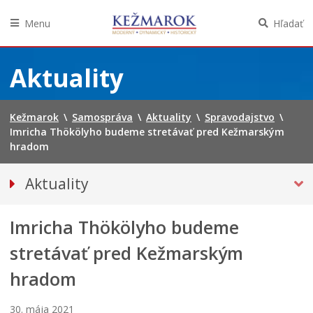
Menu
Hľadať
Preskočiť
na
Aktuality
obsah
Kežmarok
\
Samospráva
\
Aktuality
\
Spravodajstvo
\
Imricha Thökölyho budeme stretávať pred Kežmarským
hradom
Aktuality
Tlačové správy
Imricha Thökölyho budeme
SPRAVODAJSTVO
Noviny Kežmarok
stretávať pred Kežmarským
Kežmarský magazín
hradom
Besedy
Kultúra
30. mája 2021