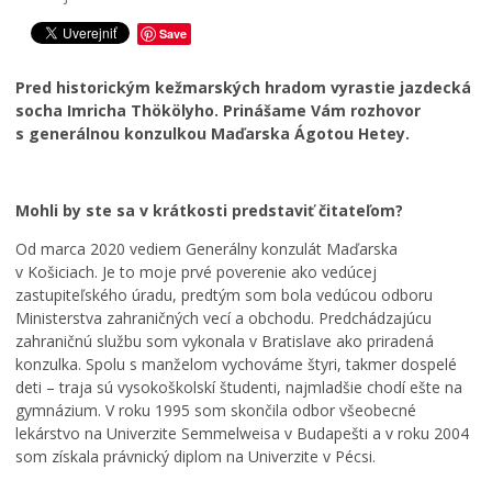
Školstvo
Save
Bezpečnosť
Pred historickým kežmarských hradom vyrastie jazdecká
Životné prostredie
socha Imricha Thökölyho. Prinášame Vám rozhovor
Zdravie
s generálnou konzulkou Maďarska Ágotou Hetey.
Cirkev
Šport
Mohli by ste sa v krátkosti predstaviť čitateľom?
Od marca 2020 vediem Generálny konzulát Maďarska
v Košiciach. Je to moje prvé poverenie ako vedúcej
zastupiteľského úradu, predtým som bola vedúcou odboru
Ministerstva zahraničných vecí a obchodu. Predchádzajúcu
zahraničnú službu som vykonala v Bratislave ako priradená
konzulka. Spolu s manželom vychováme štyri, takmer dospelé
deti – traja sú vysokoškolskí študenti, najmladšie chodí ešte na
gymnázium. V roku 1995 som skončila odbor všeobecné
lekárstvo na Univerzite Semmelweisa v Budapešti a v roku 2004
som získala právnický diplom na Univerzite v Pécsi.