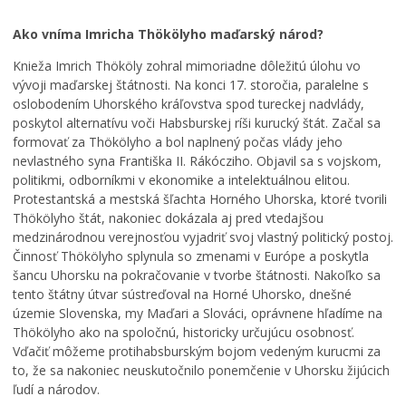
Ako vníma Imricha Thökölyho maďarský národ?
Knieža Imrich Thököly zohral mimoriadne dôležitú úlohu vo
vývoji maďarskej štátnosti. Na konci 17. storočia, paralelne s
oslobodením Uhorského kráľovstva spod tureckej nadvlády,
poskytol alternatívu voči Habsburskej ríši kurucký štát. Začal sa
formovať za Thökölyho a bol naplnený počas vlády jeho
nevlastného syna Františka II. Rákócziho. Objavil sa s vojskom,
politikmi, odborníkmi v ekonomike a intelektuálnou elitou.
Protestantská a mestská šľachta Horného Uhorska, ktoré tvorili
Thökölyho štát, nakoniec dokázala aj pred vtedajšou
J
medzinárodnou verejnosťou vyjadriť svoj vlastný politický postoj.
u
P
Činnosť Thökölyho splynula so zmenami v Európe a poskytla
h
r
šancu Uhorsku na pokračovanie v tvorbe štátnosti. Nakoľko sa
d
e
tento štátny útvar sústreďoval na Horné Uhorsko, dnešné
e
c
územie Slovenska, my Maďari a Slováci, oprávnene hľadíme na
L
f
h
Thökölyho ako na spoločnú, historicky určujúcu osobnosť.
e
i
á
Vďačiť môžeme protihabsburským bojom vedeným kurucmi za
t
n
d
to, že sa nakoniec neuskutočnilo ponemčenie v Uhorsku žijúcich
n
i
z
ľudí a národov.
é
t
k