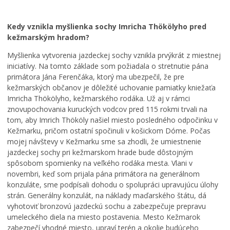
k
í
a
ú
v
č
p
n
a
Kedy vznikla myšlienka sochy Imricha Thökölyho pred
a
e
s
kežmarským hradom?
l
p
o
i
a
m
Myšlienka vytvorenia jazdeckej sochy vznikla prvýkrát z miestnej
s
t
:
iniciatívy. Na tomto základe som požiadala o stretnutie pána
k
r
K
primátora Jána Ferenčáka, ktorý ma ubezpečil, že pre
o
í
o
kežmarských občanov je dôležité uchovanie pamiatky kniežaťa
v
K
s
Imricha Thökölyho, kežmarského rodáka. Už aj v rámci
K
e
t
znovupochovania kuruckých vodcov pred 115 rokmi trvali na
e
ž
o
tom, aby Imrich Thököly našiel miesto posledného odpočinku v
ž
m
l
Kežmarku, pričom ostatní spočinuli v košickom Dóme. Počas
m
a
N
mojej návštevy v Kežmarku sme sa zhodli, že umiestnenie
a
r
a
jazdeckej sochy pri kežmarskom hrade bude dôstojným
r
k
j
spôsobom spomienky na veľkého rodáka mesta. Vlani v
k
u
s
novembri, keď som prijala pána primátora na generálnom
u
,
v
konzuláte, sme podpísali dohodu o spolupráci upravujúcu úlohy
m
k
ä
strán. Generálny konzulát, na náklady maďarského štátu, dá
e
a
t
vyhotoviť bronzovú jazdeckú sochu a zabezpečuje prepravu
n
t
e
umeleckého diela na miesto postavenia. Mesto Kežmarok
í
a
j
zabezpečí vhodné miesto, upraví terén a okolie budúceho
p
s
š