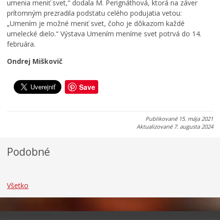
umenia meniť svet,“ dodala M. Perignáthová, ktorá na záver
i
a
m
prítomným prezradila podstatu celého podujatia vetou:
a
n
a
„Umením je možné meniť svet, čoho je dôkazom každé
d
i
r
umelecké dielo.“ Výstava Umením meníme svet potrvá do 14.
o
c
k
februára.
k
u
u
Ondrej Miškovič
0
0
0
7
7
7
.
.
.
Save
0
0
0
8
8
8
.
.
.
Publikované
15. mája 2021
2
2
2
Aktualizované
7. augusta 2024
0
0
0
2
2
2
Podobné
6
6
6
Všetko