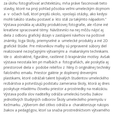
m
a
N
za úlohu fotografovať architektúru, mňa práve fascinovali tieto
a
r
a
stavby, ktoré na prvý pohľad pôsobia veľmi umeleckým dojmom
r
k
j
a v očiach ľudí, ktorí prejdú okolo, vyvolajú otázky, ako kedysi
k
u
s
mohli takúto stavbu postaviť a kto stál za takýmto nápadom.“
u
,
v
Výstava ponúkla aj ukážky produktovej fotografie, ale rôzne iné
m
k
ä
kreatívne spracované témy. Návštevníci na nej môžu nájsť aj
e
a
t
diela z odboru grafický dizajn v zastúpení návrhov na poštové
n
t
e
známky, loga školy, priemyselné a umelecké produkty a iné 2D
í
a
j
grafické štúdie. Pre milovníkov maľby sú pripravené súbory diel
p
s
š
realizované nezvyčajnými výtvarnými a maliarskymi technikami.
r
t
e
Ide o abstraktné, figurálne, rastlinné či krajinárske motívy. Avšak
e
e
j
výstava neostala len pri maľbách a fotografiách, ale poskytla aj
v
r
T
á
p
r
priestorové diela v podobe reliéfov z hliny či originálnej techniky
d
r
o
falošného emailu. Priestor galérie je doplnený drevenými
z
e
j
plastikami, ktoré odrážali talent bývalých študentov umeleckého
k
p
i
rezbárstva a potvrdzujú podstatu zamerania školy, ktorá aj dnes
o
í
c
poskytuje mladému človeku priestor a prostriedky na realizáciu.
v
s
e
Výstava podľa slov riaditeľky odráža umeleckú tvorbu žiakov
ý
a
v
jednotlivých študijných odborov Školy umeleckého priemyslu v
p
l
K
Kežmarku. „Výberom diel citlivo odráža a charakterizuje rukopis
o
h
e
žiakov a pedagógov, ktorí sa snažia prostredníctvom výtvarného
r
r
ž