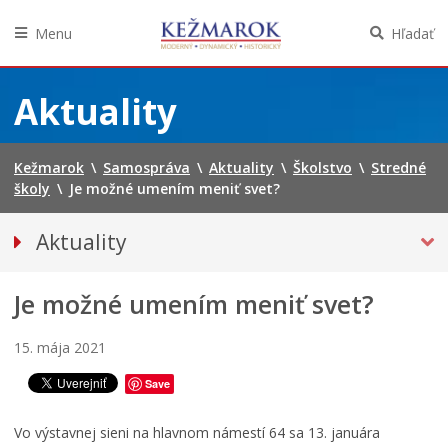
Menu
Hľadať
Preskočiť
na
Aktuality
obsah
Kežmarok
\
Samospráva
\
Aktuality
\
Školstvo
\
Stredné
školy
\
Je možné umením meniť svet?
Aktuality
Tlačové správy
Je možné umením meniť svet?
Spravodajstvo
KULTÚRA
15. mája 2021
Európske ľudové remeslo
Save
Literárny Kežmarok
ŠKOLSTVO
Vo výstavnej sieni na hlavnom námestí 64 sa 13. januára
J