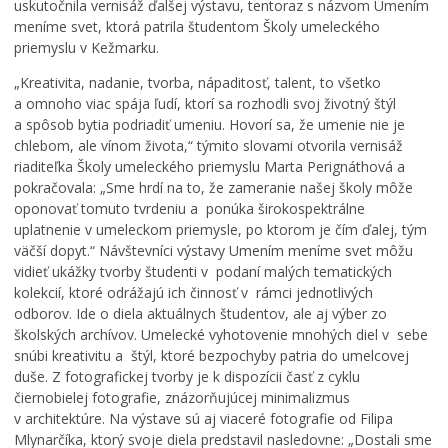
uskutočnila vernisáž ďalšej výstavu, tentoraz s názvom Umením
Materské školy
u
P
meníme svet, ktorá patrila študentom Školy umeleckého
h
r
Základné školy
priemyslu v Kežmarku.
d
e
Stredné školy
e
c
„Kreativita, nadanie, tvorba, nápaditosť, talent, to všetko
L
f
h
Základná umelecká škola
a omnoho viac spája ľudí, ktorí sa rozhodli svoj životný štýl
e
i
á
a spôsob bytia podriadiť umeniu. Hovorí sa, že umenie nie je
Bezpečnosť
t
n
d
chlebom, ale vínom života,“ týmito slovami otvorila vernisáž
n
i
z
Životné prostredie
riaditeľka Školy umeleckého priemyslu Marta Perignáthová a
é
t
k
pokračovala: „Sme hrdí na to, že zameranie našej školy môže
Zdravie
k
í
a
oponovať tomuto tvrdeniu a ponúka širokospektrálne
ú
v
č
Cirkev
uplatnenie v umeleckom priemysle, po ktorom je čím ďalej, tým
p
n
a
väčší dopyt.“ Návštevníci výstavy Umením meníme svet môžu
a
e
s
Šport
vidieť ukážky tvorby študenti v podaní malých tematických
l
p
o
i
a
m
kolekcií, ktoré odrážajú ich činnosť v rámci jednotlivých
s
t
:
odborov. Ide o diela aktuálnych študentov, ale aj výber zo
k
r
K
školských archívov. Umelecké vyhotovenie mnohých diel v sebe
o
í
o
snúbi kreativitu a štýl, ktoré bezpochyby patria do umelcovej
v
K
s
duše. Z fotografickej tvorby je k dispozícii časť z cyklu
K
e
t
čiernobielej fotografie, znázorňujúcej minimalizmus
e
ž
o
v architektúre. Na výstave sú aj viaceré fotografie od Filipa
ž
m
l
Mlynarčíka, ktorý svoje diela predstavil nasledovne: „Dostali sme