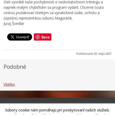
d
i
r
Deti vyvrátili naše pochybnosti o nedostatočnom tréningu a
o
c
k
napriek malým chybičkám sa program vydaril. Chceme touto
k
u
u
cestou poďakovať všetkým za vynaložené úsilie, ochotu a
úspešnú reprezentáciu súboru Maguráčik.
0
0
0
Juraj Švedlár
7
7
7
.
.
.
0
0
0
Save
8
8
8
.
.
.
2
2
2
Publikované
20. mája 2021
0
0
0
2
2
2
Podobné
6
6
6
Všetko
Súbory cookie nám pomáhajú pri poskytovaní našich služieb.
Riešenie
ANTIK SMART CITY
| Technický prevádzkovateľ – MVI