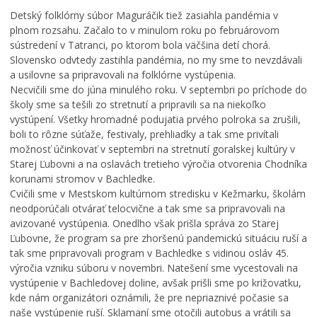
d
e
Bezpečnosť
Detský folklórny súbor Maguráčik tiež zasiahla pandémia v
e
c
Životné prostredie
plnom rozsahu. Začalo to v minulom roku po februárovom
L
f
h
e
i
á
sústredení v Tatranci, po ktorom bola väčšina detí chorá.
Zdravie
t
n
d
Slovensko odvtedy zastihla pandémia, no my sme to nevzdávali
n
i
z
Cirkev
a usilovne sa pripravovali na folklórne vystúpenia.
é
t
k
Necvičili sme do júna minulého roku. V septembri po príchode do
Šport
k
í
a
školy sme sa tešili zo stretnutí a pripravili sa na niekoľko
ú
v
č
vystúpení. Všetky hromadné podujatia prvého polroka sa zrušili,
p
n
a
boli to rôzne súťaže, festivaly, prehliadky a tak sme privítali
a
e
s
možnosť účinkovať v septembri na stretnutí goralskej kultúry v
l
p
o
Starej Ľubovni a na oslavách tretieho výročia otvorenia Chodníka
i
a
m
korunami stromov v Bachledke.
s
t
:
Cvičili sme v Mestskom kultúrnom stredisku v Kežmarku, školám
k
r
K
neodporúčali otvárať telocvične a tak sme sa pripravovali na
o
í
o
avizované vystúpenia. Onedlho však prišla správa zo Starej
v
K
s
Ľubovne, že program sa pre zhoršenú pandemickú situáciu ruší a
K
e
t
tak sme pripravovali program v Bachledke s vidinou osláv 45.
e
ž
o
výročia vzniku súboru v novembri. Natešení sme vycestovali na
ž
m
l
vystúpenie v Bachledovej doline, avšak prišli sme po križovatku,
m
a
N
kde nám organizátori oznámili, že pre nepriaznivé počasie sa
a
r
a
naše vystúpenie ruší. Sklamaní sme otočili autobus a vrátili sa
r
k
j