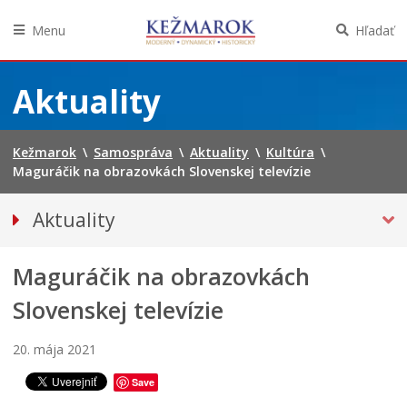
Menu
Hľadať
Preskočiť
na
Aktuality
obsah
Kežmarok
\
Samospráva
\
Aktuality
\
Kultúra
\
Maguráčik na obrazovkách Slovenskej televízie
Aktuality
Tlačové správy
Maguráčik na obrazovkách
Spravodajstvo
KULTÚRA
Slovenskej televízie
Európske ľudové remeslo
20. mája 2021
J
Literárny Kežmarok
u
P
Save
Školstvo
h
r