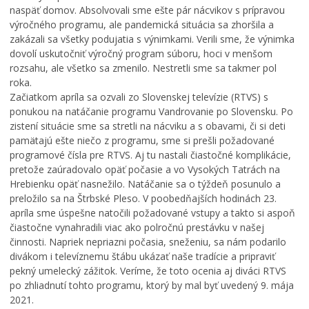
naspäť domov. Absolvovali sme ešte pár nácvikov s prípravou
k
u
s
u
,
v
výročného programu, ale pandemická situácia sa zhoršila a
m
k
ä
zakázali sa všetky podujatia s výnimkami. Verili sme, že výnimka
e
a
t
dovolí uskutočniť výročný program súboru, hoci v menšom
n
t
e
rozsahu, ale všetko sa zmenilo. Nestretli sme sa takmer pol
í
a
j
roka.
p
s
š
Začiatkom apríla sa ozvali zo Slovenskej televízie (RTVS) s
r
t
e
ponukou na natáčanie programu Vandrovanie po Slovensku. Po
e
e
j
zistení situácie sme sa stretli na nácviku a s obavami, či si deti
v
r
T
pamätajú ešte niečo z programu, sme si prešli požadované
á
p
r
programové čísla pre RTVS. Aj tu nastali čiastočné komplikácie,
d
r
o
pretože zaúradovalo opäť počasie a vo Vysokých Tatrách na
z
e
j
Hrebienku opäť nasnežilo. Natáčanie sa o týždeň posunulo a
k
p
i
preložilo sa na Štrbské Pleso. V poobedňajších hodinách 23.
o
í
c
apríla sme úspešne natočili požadované vstupy a takto si aspoň
v
s
e
čiastočne vynahradili viac ako polročnú prestávku v našej
ý
a
v
činnosti. Napriek nepriazni počasia, sneženiu, sa nám podarilo
p
l
K
divákom i televíznemu štábu ukázať naše tradície a pripraviť
o
h
e
pekný umelecký zážitok. Veríme, že toto ocenia aj diváci RTVS
r
r
ž
po zhliadnutí tohto programu, ktorý by mal byť uvedený 9. mája
i
a
m
2021.
a
n
a