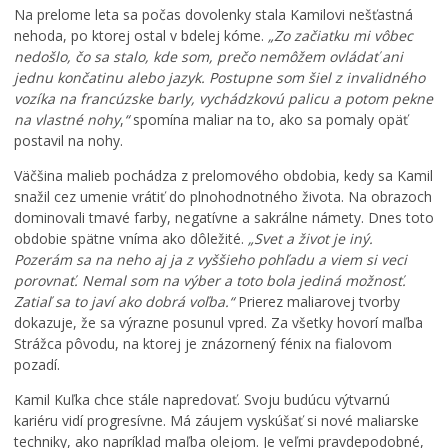
u
,
v
Na prelome leta sa počas dovolenky stala Kamilovi nešťastná
m
k
ä
nehoda, po ktorej ostal v bdelej kóme.
„Zo začiatku mi vôbec
e
a
t
nedošlo, čo sa stalo, kde som, prečo nemôžem ovládať ani
n
t
e
jednu končatinu alebo jazyk. Postupne som šiel z invalidného
í
a
j
vozíka na francúzske barly, vychádzkovú palicu a potom pekne
p
s
š
na vlastné nohy
,
“
spomína maliar na to, ako sa pomaly opäť
r
t
e
postavil na nohy.
e
e
j
v
r
T
Väčšina malieb pochádza z prelomového obdobia, kedy sa Kamil
á
p
r
snažil cez umenie vrátiť do plnohodnotného života. Na obrazoch
d
r
o
dominovali tmavé farby, negatívne a sakrálne námety. Dnes toto
z
e
j
obdobie spätne vníma ako dôležité.
„Svet a život je iný.
k
p
i
Pozerám sa na neho aj ja z vyššieho pohľadu a viem si veci
o
í
c
porovnať. Nemal som na výber a toto bola jediná možnosť.
v
s
e
Zatiaľ sa to javí ako dobrá voľba.“
Prierez maliarovej tvorby
ý
a
v
dokazuje, že sa výrazne posunul vpred. Za všetky hovorí maľba
p
l
K
Strážca pôvodu, na ktorej je znázornený fénix na fialovom
o
h
e
pozadí.
r
r
ž
i
a
m
Kamil Kuľka chce stále napredovať. Svoju budúcu výtvarnú
a
n
a
kariéru vidí progresívne. Má záujem vyskúšať si nové maliarske
d
i
r
techniky, ako napríklad maľba olejom. Je veľmi pravdepodobné,