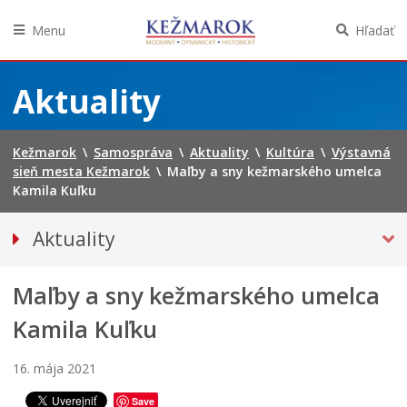
Menu
Hľadať
Preskočiť
na
Aktuality
obsah
Kežmarok
\
Samospráva
\
Aktuality
\
Kultúra
\
Výstavná
sieň mesta Kežmarok
\
Maľby a sny kežmarského umelca
Kamila Kuľku
Aktuality
Tlačové správy
Maľby a sny kežmarského umelca
Spravodajstvo
KULTÚRA
Kamila Kuľku
J
u
P
Európske ľudové remeslo
h
r
16. mája 2021
Literárny Kežmarok
d
e
Save
e
c
Školstvo