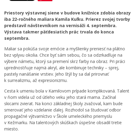
L
f
h
Bezpečnosť
e
i
á
Priestory výstavnej siene v budove knižnice zdobia obrazy
t
n
d
Životné prostredie
iba 22-ročného maliara Kamila Kuľku. Prierez svojej tvorby
n
i
z
predstavil návštevníkom na vernisáži 4. septembra.
Zdravie
é
t
k
Výstava takmer päťdesiatich prác trvala do konca
k
í
a
Cirkev
septembra.
ú
v
č
Šport
p
n
a
Maliar sa pokúša svoje emócie a myšlienky preniesť na plátno
a
e
s
bez vplyvu okolia. Chce byť sám sebou, čo sa odzrkadľuje na
l
p
o
výbere námetu, ktorý sa premení skrz farby na obraz. Pri práci
i
a
m
uprednostňuje najmä akryl, ale kombinuje techniky – sprej,
s
t
:
pastely nanášanie vrstiev. Jeho štýl by sa dal prirovnať
k
r
K
k surrealizmu, až expresionizmu.
o
í
o
v
K
s
Cesta k umeniu bola v Kamilovom prípade komplikovaná. Talent
K
e
t
v ňom videla už od útleho veku jeho stará mama. Začínal
e
ž
o
skicami zvierat. Na konci základnej školy zvažoval, kam bude
ž
m
l
smerovať jeho vzdelanie ďalej. Rozhodol sa študovať odbor
m
a
N
propagačné výtvarníctvo v Škole umeleckého priemyslu
a
r
a
v Kežmarku. Na talentových skúškach úspešne obsadil tretie
r
k
j
miesto.
k
u
s