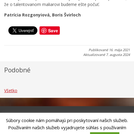
o
c
k
že o talentovanom maliarovi budeme ešte počuť.
k
u
u
Patrícia Rozgonyiová, Boris Švirloch
0
0
0
7
7
7
.
.
.
Save
0
0
0
8
8
8
.
.
.
Publikované
16. mája 2021
2
2
2
Aktualizované
7. augusta 2024
0
0
0
2
2
2
Podobné
6
6
6
Všetko
Súbory cookie nám pomáhajú pri poskytovaní našich služieb.
Riešenie
ANTIK SMART CITY
| Technický prevádzkovateľ – MVI
Používaním našich služieb vyjadrujete súhlas s používaním
Technology, s.r.o.