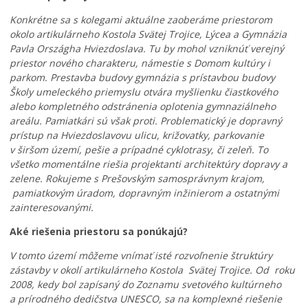
Konkrétne sa s kolegami aktuálne zaoberáme priestorom
okolo artikulárneho Kostola Svätej Trojice, Lýcea a Gymnázia
Pavla Országha Hviezdoslava. Tu by mohol vzniknúť verejný
priestor nového charakteru, námestie s Domom kultúry i
parkom. Prestavba budovy gymnázia s prístavbou budovy
Školy umeleckého priemyslu otvára myšlienku čiastkového
alebo kompletného odstránenia oplotenia gymnaziálneho
areálu. Pamiatkári sú však proti. Problematický je dopravný
prístup na Hviezdoslavovu ulicu, križovatky, parkovanie
v širšom území, pešie a prípadné cyklotrasy, či zeleň. To
všetko momentálne riešia projektanti architektúry dopravy a
zelene. Rokujeme s Prešovským samosprávnym krajom,
pamiatkovým úradom, dopravným inžinierom a ostatnými
zainteresovanými.
Aké riešenia priestoru sa ponúkajú?
V tomto území môžeme vnímať isté rozvoľnenie štruktúry
V
zástavby v okolí artikulárneho Kostola Svätej Trojice. Od roku
i
2008, kedy bol zapísaný do Zoznamu svetového kultúrneho
e
a prírodného dedičstva UNESCO, sa na komplexné riešenie
t