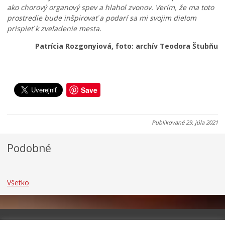
o
c
d
ako chorový organový spev a hlahol zvonov. Verím, že ma toto
v
i
i
prostredie bude inšpirovať a podarí sa mi svojim dielom
u
a
č
prispieť k zveľadenie mesta.
j
m
o
ú
i
v
Patrícia Rozgonyiová, foto: archív Teodora Štubňu
0
0
0
6
6
5
.
.
.
0
0
0
Save
8
8
8
.
.
.
2
2
2
Publikované
29. júla 2021
0
0
0
2
2
2
Podobné
6
6
6
Všetko