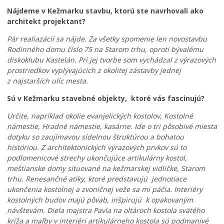
á
i
e
Nájdeme v Kežmarku stavbu, ktorú ste navrhovali ako
z
t
t
architekt projektant?
d
y
i
n
p
?
Pár realiazácií sa nájde. Za všetky spomenie len novostavbu
i
o
M
Rodinného domu číslo 75 na Starom trhu, oproti bývalému
n
k
s
diskoklubu Kastelán. Pri jej tvorbe som vychádzal z výrazových
y
r
P
prostriedkov vyplývajúcich z okolitej zástavby jednej
,
a
o
z najstarších ulíc mesta.
p
č
p
r
u
ä
Sú v Kežmarku stavebné objekty, ktoré vás fascinujú?
i
j
ť
e
ú
a
Určite, napríklad okolie evanjelických kostolov, Kostolné
s
r
p
námestie, Hradné námestie, kasárne. Ide o tri pôsobivé miesta
t
e
e
dotyku so zaujímavou sídelnou štruktúrou a bohatou
o
k
l
históriou. Z architektonických výrazových prvkov sú to
r
o
u
podlomenicové strechy ukončujúce artikulárny kostol,
y
n
j
meštianske domy situované na kežmarskej vidličke, Starom
s
š
e
trhu. Renesančné atiky, ktoré predstavujú jednotiace
a
t
n
ukončenia kostolnej a zvoničnej veže sa mi páčia. Interiéry
v
r
a
kostolných budov majú pôvab, inšpirujú k opakovaným
y
u
r
návštevám. Diela majstra Pavla na oltároch kostola svätého
n
k
o
kríža a maľby v interiéri artikulárneho kostola sú podmanivé