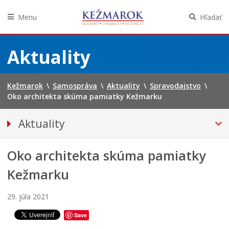
Menu
Hľadať
Preskočiť
na
Aktuality
obsah
Kežmarok
\
Samospráva
\
Aktuality
\
Spravodajstvo
\
Oko architekta skúma pamiatky Kežmarku
Aktuality
Tlačové správy
Oko architekta skúma pamiatky
SPRAVODAJSTVO
Noviny Kežmarok
Kežmarku
Kežmarský magazín
29. júla 2021
Besedy
Kultúra
Save