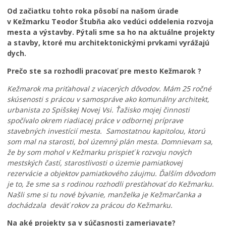
Školstvo
Od začiatku tohto roka pôsobí na našom úrade
Bezpečnosť
v Kežmarku Teodor Štubňa ako vedúci oddelenia rozvoja
mesta a výstavby. Pýtali sme sa ho na aktuálne projekty
Životné prostredie
a stavby, ktoré mu architektonickými prvkami vyrážajú
Zdravie
dych.
Cirkev
Prečo ste sa rozhodli pracovať pre mesto Kežmarok ?
Šport
Kežmarok ma priťahoval z viacerých dôvodov. Mám 25 ročné
skúsenosti s prácou v samospráve ako komunálny architekt,
urbanista zo Spišskej Novej Vsi. Ťažisko mojej činnosti
spočívalo okrem riadiacej práce v odbornej príprave
stavebných investícií mesta. Samostatnou kapitolou, ktorú
som mal na starosti, bol územný plán mesta. Domnievam sa,
že by som mohol v Kežmarku prispieť k rozvoju nových
mestských častí, starostlivosti o územie pamiatkovej
rezervácie a objektov pamiatkového záujmu. Ďalším dôvodom
je to, že sme sa s rodinou rozhodli presťahovať do Kežmarku.
Našli sme si tu nové bývanie, manželka je Kežmarčanka a
dochádzala deväť rokov za prácou do Kežmarku.
Na aké projekty sa v súčasnosti zameriavate?