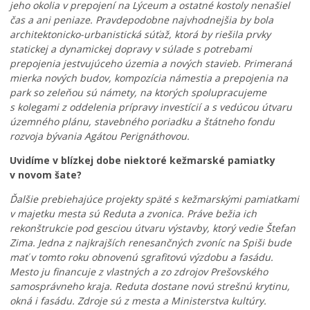
jeho okolia v prepojení na Lýceum a ostatné kostoly nenašiel
e
čas a ani peniaze. Pravdepodobne najvhodnejšia by bola
,
architektonicko-urbanistická súťaž, ktorá by riešila prvky
k
statickej a dynamickej dopravy v súlade s potrebami
d
prepojenia jestvujúceho územia a nových stavieb. Primeraná
Š
e
mierka nových budov, kompozícia námestia a prepojenia na
k
a
park so zeleňou sú námety, na ktorých spolupracujeme
o
s
s kolegami z oddelenia prípravy investícií a s vedúcou útvaru
l
I
k
územného plánu, stavebného poriadku a štátneho fondu
á
n
ý
rozvoja bývania Agátou Perignáthovou.
c
v
m
i
e
s
Uvidíme v blízkej dobe niektoré kežmarské pamiatky
s
s
ú
v novom šate?
i
t
p
u
i
r
Ďalšie prebiehajúce projekty späté s kežmarskými pamiatkami
ž
č
á
v majetku mesta sú Reduta a zvonica. Práve bežia ich
í
n
v
rekonštrukcie pod gesciou útvaru výstavby, ktorý vedie Štefan
v
é
e
Zima. Jedna z najkrajších renesančných zvoníc na Spiši bude
a
a
v
mať v tomto roku obnovenú sgrafitovú výzdobu a fasádu.
j
k
a
Mesto ju financuje z vlastných a zo zdrojov Prešovského
ú
t
š
samosprávneho kraja. Reduta dostane novú strešnú krytinu,
p
i
e
okná i fasádu. Zdroje sú z mesta a Ministerstva kultúry.
r
v
d