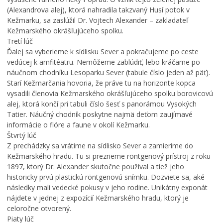
a
r
a
(Alexandrova alej), ktorá nahradila takzvaný Husí potok v
r
k
j
Kežmarku, sa zaslúžil Dr. Vojtech Alexander – zakladateľ
k
u
s
u
,
v
Kežmarského okrášľujúceho spolku.
m
k
ä
Tretí lúč
e
a
t
Ďalej sa vyberieme k sídlisku Sever a pokračujeme po ceste
n
t
e
vedúcej k amfitéatru. Nemôžeme zablúdiť, lebo kráčame po
í
a
j
náučnom chodníku Lesoparku Sever (tabule číslo jeden až päť).
p
s
š
Starí Kežmarčania hovoria, že práve tu na horizonte kopca
r
t
e
vysadili členovia Kežmarského okrášľujúceho spolku borovicovú
e
e
j
alej, ktorá končí pri tabuli číslo šesť s panorámou Vysokých
v
r
T
Tatier. Náučný chodník poskytne najmä deťom zaujímavé
á
p
r
informácie o flóre a faune v okolí Kežmarku.
d
r
o
Štvrtý lúč
z
e
j
Z prechádzky sa vrátime na sídlisko Sever a zamierime do
k
p
i
Kežmarského hradu. Tu si prezrieme röntgenový prístroj z roku
o
í
c
1897, ktorý Dr. Alexander skutočne používal a tiež jeho
v
s
e
historicky prvú plastickú röntgenovú snímku. Dozviete sa, aké
ý
a
v
následky mali vedecké pokusy v jeho rodine. Unikátny exponát
p
l
K
nájdete v jednej z expozícií Kežmarského hradu, ktorý je
o
h
e
celoročne otvorený.
r
r
ž
Piaty lúč
i
a
m