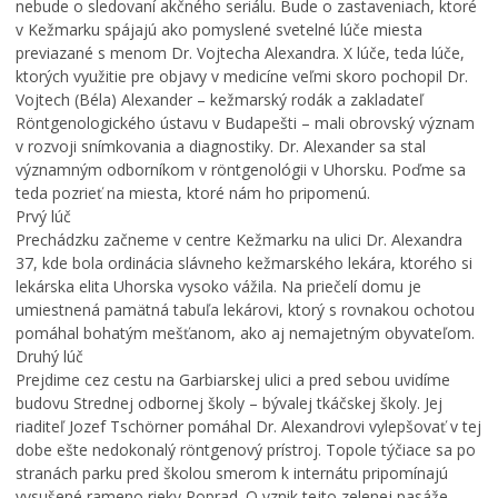
nebude o sledovaní akčného seriálu. Bude o zastaveniach, ktoré
h
r
Bezpečnosť
v Kežmarku spájajú ako pomyslené svetelné lúče miesta
d
e
Životné prostredie
previazané s menom Dr. Vojtecha Alexandra. X lúče, teda lúče,
e
c
ktorých využitie pre objavy v medicíne veľmi skoro pochopil Dr.
L
f
h
Zdravie
e
i
á
Vojtech (Béla) Alexander – kežmarský rodák a zakladateľ
Cirkev
t
n
d
Röntgenologického ústavu v Budapešti – mali obrovský význam
n
i
z
v rozvoji snímkovania a diagnostiky. Dr. Alexander sa stal
Šport
é
t
k
významným odborníkom v röntgenológii v Uhorsku. Poďme sa
k
í
a
teda pozrieť na miesta, ktoré nám ho pripomenú.
ú
v
č
Prvý lúč
p
n
a
Prechádzku začneme v centre Kežmarku na ulici Dr. Alexandra
a
e
s
37, kde bola ordinácia slávneho kežmarského lekára, ktorého si
l
p
o
lekárska elita Uhorska vysoko vážila. Na priečelí domu je
i
a
m
umiestnená pamätná tabuľa lekárovi, ktorý s rovnakou ochotou
s
t
:
pomáhal bohatým mešťanom, ako aj nemajetným obyvateľom.
k
r
K
Druhý lúč
o
í
o
Prejdime cez cestu na Garbiarskej ulici a pred sebou uvidíme
v
K
s
budovu Strednej odbornej školy – bývalej tkáčskej školy. Jej
K
e
t
riaditeľ Jozef Tschörner pomáhal Dr. Alexandrovi vylepšovať v tej
e
ž
o
dobe ešte nedokonalý röntgenový prístroj. Topole týčiace sa po
ž
m
l
stranách parku pred školou smerom k internátu pripomínajú
m
a
N
vysušené rameno rieky Poprad. O vznik tejto zelenej pasáže