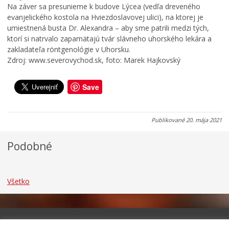
Na záver sa presunieme k budove Lýcea (vedľa dreveného
a
n
a
d
i
r
evanjelického kostola na Hviezdoslavovej ulici), na ktorej je
o
c
k
umiestnená busta Dr. Alexandra – aby sme patrili medzi tých,
k
u
u
ktorí si natrvalo zapamätajú tvár slávneho uhorského lekára a
zakladateľa röntgenológie v Uhorsku.
0
0
0
Zdroj: www.severovychod.sk, foto: Marek Hajkovský
7
7
7
.
.
.
0
0
0
Save
8
8
8
.
.
.
2
2
2
Publikované
20. mája 2021
0
0
0
2
2
2
Podobné
6
6
6
Všetko