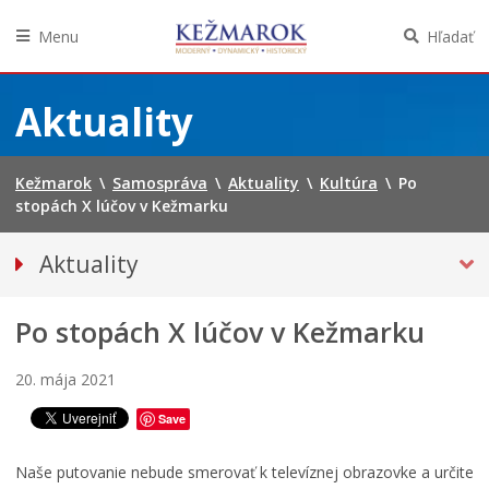
Menu
Hľadať
Preskočiť
na
Aktuality
obsah
Kežmarok
\
Samospráva
\
Aktuality
\
Kultúra
\
Po
stopách X lúčov v Kežmarku
Aktuality
Tlačové správy
Po stopách X lúčov v Kežmarku
Spravodajstvo
KULTÚRA
20. mája 2021
Európske ľudové remeslo
Save
Literárny Kežmarok
J
Školstvo
Naše putovanie nebude smerovať k televíznej obrazovke a určite
u
P