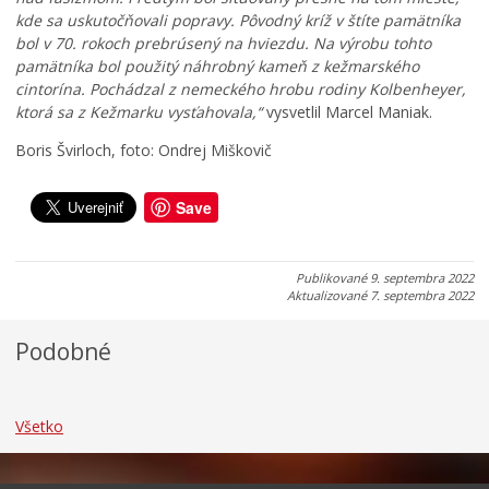
r
r
ž
kde sa uskutočňovali popravy. Pôvodný kríž v štíte pamätníka
i
a
m
bol v 70. rokoch prebrúsený na hviezdu. Na výrobu tohto
a
n
a
pamätníka bol použitý náhrobný kameň z kežmarského
d
i
r
cintorína. Pochádzal z nemeckého hrobu rodiny Kolbenheyer,
o
c
k
ktorá sa z Kežmarku vysťahovala,“
vysvetlil Marcel Maniak.
k
u
u
Boris Švirloch, foto: Ondrej Miškovič
0
0
0
7
7
7
.
.
.
Save
0
0
0
8
8
8
.
.
.
Publikované
9. septembra 2022
2
2
2
Aktualizované
7. septembra 2022
0
0
0
2
2
2
Podobné
6
6
6
Všetko