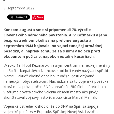
Zdravie
9. septembra 2022
Cirkev
Save
Šport
Koncom augusta sme si pripomenuli 78. výročie
Slovenského národného povstania. Aj v Kežmarku a jeho
bezprostrednom okolí sa na prelome augusta a
septembra 1944 bojovalo, no vojaci tunajšej armádnej
posádky, aj napriek tomu, že sa s nimi v bojoch proti
okupantom počítalo, napokon ostali v kasárňach.
„V roku 1944 bol Kežmarok hlavným centrom nemeckej menšiny
na Spiši – karpatských Nemcov, ktorí boli vtedy nazývaní spišskí
Nemci. Taktiež okolité obce boli z väčšej časti obývané
nemeckým obyvateľstvom. Nachádzala sa tu vojenská posádka,
ktorá mala práve počas SNP zohrať dôležitú úlohu. Preto bolo
v záujme povstaleckého velenia obsadiť mesto ako prvé,“
skonštatoval vojnový historik a publicista Marcel Maniak.
Vojenské ústredie rozhodlo, že do SNP na Spiši sa zapoja
vojenské posádky v Poprade, Spišskej Novej Vsi, Levoči a