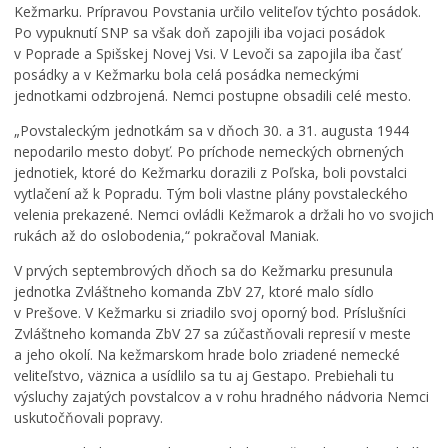
J
Kežmarku. Prípravou Povstania určilo veliteľov týchto posádok.
u
P
Po vypuknutí SNP sa však doň zapojili iba vojaci posádok
h
r
v Poprade a Spišskej Novej Vsi. V Levoči sa zapojila iba časť
d
e
posádky a v Kežmarku bola celá posádka nemeckými
e
c
jednotkami odzbrojená. Nemci postupne obsadili celé mesto.
L
f
h
e
i
á
„Povstaleckým jednotkám sa v dňoch 30. a 31. augusta 1944
t
n
d
nepodarilo mesto dobyť. Po príchode nemeckých obrnených
n
i
z
jednotiek, ktoré do Kežmarku dorazili z Poľska, boli povstalci
é
t
k
vytlačení až k Popradu. Tým boli vlastne plány povstaleckého
k
í
a
velenia prekazené. Nemci ovládli Kežmarok a držali ho vo svojich
ú
v
č
rukách až do oslobodenia,“ pokračoval Maniak.
p
n
a
a
e
s
V prvých septembrových dňoch sa do Kežmarku presunula
l
p
o
jednotka Zvláštneho komanda ZbV 27, ktoré malo sídlo
i
a
m
v Prešove. V Kežmarku si zriadilo svoj oporný bod. Príslušníci
s
t
:
Zvláštneho komanda ZbV 27 sa zúčastňovali represií v meste
k
r
K
a jeho okolí. Na kežmarskom hrade bolo zriadené nemecké
o
í
o
veliteľstvo, väznica a usídlilo sa tu aj Gestapo. Prebiehali tu
v
K
s
výsluchy zajatých povstalcov a v rohu hradného nádvoria Nemci
K
e
t
uskutočňovali popravy.
e
ž
o
ž
m
l