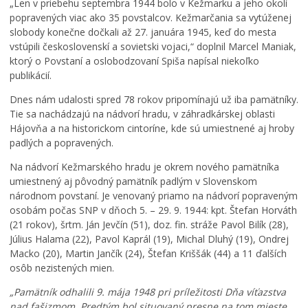
„Len v priebehu septembra 1944 bolo v Kežmarku a jeho okolí
m
a
N
popravených viac ako 35 povstalcov. Kežmarčania sa vytúženej
a
r
a
slobody konečne dočkali až 27. januára 1945, keď do mesta
r
k
j
vstúpili československí a sovietski vojaci,“ doplnil Marcel Maniak,
k
u
s
ktorý o Povstaní a oslobodzovaní Spiša napísal niekoľko
u
,
v
publikácií.
m
k
ä
e
a
t
Dnes nám udalosti spred 78 rokov pripomínajú už iba pamätníky.
n
t
e
Tie sa nachádzajú na nádvorí hradu, v záhradkárskej oblasti
í
a
j
Hájovňa a na historickom cintoríne, kde sú umiestnené aj hroby
p
s
š
padlých a popravených.
r
t
e
e
e
j
Na nádvorí Kežmarského hradu je okrem nového pamätníka
v
r
T
umiestnený aj pôvodný pamätník padlým v Slovenskom
á
p
r
národnom povstaní. Je venovaný priamo na nádvorí popraveným
d
r
o
osobám počas SNP v dňoch 5. – 29. 9. 1944: kpt. Štefan Horváth
z
e
j
(21 rokov), šrtm. Ján Jevčín (51), doz. fin. stráže Pavol Bilík (28),
k
p
i
Július Halama (22), Pavol Kaprál (19), Michal Dluhý (19), Ondrej
o
í
c
Macko (20), Martin Jančík (24), Štefan Kriššák (44) a 11 ďalších
v
s
e
osôb nezistených mien.
ý
a
v
p
l
K
„Pamätník odhalili 9. mája 1948 pri príležitosti Dňa víťazstva
o
h
e
nad fašizmom. Predtým bol situovaný presne na tom mieste,