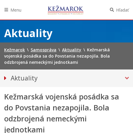
Menu
Hľadať
Preskočiť
na
Aktuality
obsah
Kežmarok
\
Samospráva
\
Aktuality
\
Kežmarská
vojenská posádka sa do Povstania nezapojila. Bola
odzbrojená nemeckými jednotkami
Aktuality
Tlačové správy
Kežmarská vojenská posádka sa
Spravodajstvo
Kultúra
do Povstania nezapojila. Bola
Školstvo
odzbrojená nemeckými
Bezpečnosť
jednotkami
Životné prostredie