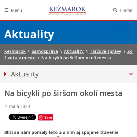
Menu
Hľadať
Preskočiť
na
Aktuality
obsah
Kežmarok
\
Samospráva
\
Aktuality
\
Tlačové správy
\
Zo
života v meste
\
Na bicykli po širšom okolí mesta
Aktuality
TLAČOVÉ SPRÁVY
Na bicykli po širšom okolí mesta
Zasadnutia mestského zastupiteľstva
Úspešné projekty mesta
4. mája 2023
Kontrolné dni
Smart Green City Kežmarok
Save
Spravodajstvo
Blíži sa nám pomaly leto a s ním aj spojené trávenie