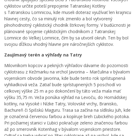
e
ž
o
cyklistov určite poteší prepojenie Tatranskej Kotliny
ž
m
l
s Tatranskou Lomnicou, kde museli doteraz využívať len krajnicu
m
a
N
hlavnej cesty, čo sa minulý rok zmenilo a bol vytvorený
a
r
a
plnohodnotný cyklistický chodník štrkovej formy. V budúcnosti je
r
k
j
plánované spojenie cyklistickým chodníkom z Tatranskej
k
u
s
Lomnice do Veľkej Lomnice, čím by sa utvoril okruh. Ten by bol
u
,
v
svojou dĺžkou vhodný hlavne pre náročnejších cyklistov.
m
k
ä
e
a
t
Zaujímavý terén a výhľady na Tatry
n
t
e
í
a
j
Milovníkom kopcov a pekných výhľadov dávame do pozornosti
p
s
š
cyklotrasu z Kežmarku na vrchol Javorina – Marčulina v bývalom
r
t
e
vojenskom obvode Javorina, kde bude tento rok sprístupnená
e
e
j
vyhliadková veža. Zatiaľ bude sprístupnených 5 poschodí vo
v
r
T
celkovej výške 25 m a po dokončení by táto veža mala mať
á
p
r
výšku 35,75 m. Veža ponúka výhľad na Levoču, do Hornádskej
d
r
o
kotliny, na Vysoké i Nízke Tatry, Volovské vrchy, Branisko,
z
e
j
Bachureň či Spišskú Maguru. Trasa sa začína na sídlisku Juh, kde
k
p
i
je označená červenou farbou a kopíruje breh Ľubického potoka.
o
í
c
Pri požiarnej stanici v Ľubici pokračuje zeleno značenou farbou
v
s
e
až po smerovník Kotenhag v bývalom vojenskom priestore.
ý
a
v
Odtiaľ sa treba vybrať po žltej cyklotrase až na vrchol, kde sa