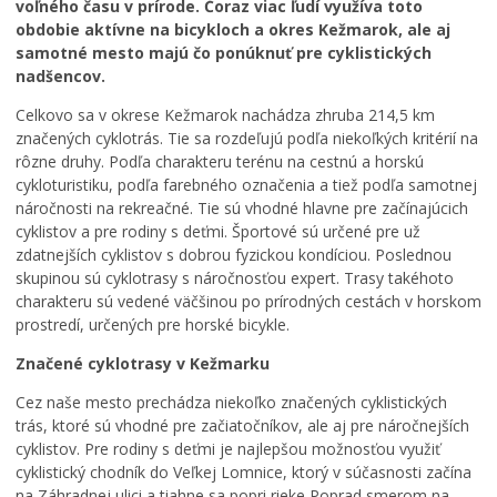
Kultúra
voľného času v prírode. Čoraz viac ľudí využíva toto
obdobie aktívne na bicykloch a okres Kežmarok, ale aj
Školstvo
samotné mesto majú čo ponúknuť pre cyklistických
Bezpečnosť
nadšencov.
Životné prostredie
Celkovo sa v okrese Kežmarok nachádza zhruba 214,5 km
značených cyklotrás. Tie sa rozdeľujú podľa niekoľkých kritérií na
Zdravie
rôzne druhy. Podľa charakteru terénu na cestnú a horskú
Cirkev
cykloturistiku, podľa farebného označenia a tiež podľa samotnej
náročnosti na rekreačné. Tie sú vhodné hlavne pre začínajúcich
ŠPORT
cyklistov a pre rodiny s deťmi. Športové sú určené pre už
Európska komunita športu 2024
zdatnejších cyklistov s dobrou fyzickou kondíciou. Poslednou
Európske mestečko športu 2022
skupinou sú cyklotrasy s náročnosťou expert. Trasy takéhoto
charakteru sú vedené väčšinou po prírodných cestách v horskom
prostredí, určených pre horské bicykle.
Značené cyklotrasy v Kežmarku
Cez naše mesto prechádza niekoľko značených cyklistických
trás, ktoré sú vhodné pre začiatočníkov, ale aj pre náročnejších
cyklistov. Pre rodiny s deťmi je najlepšou možnosťou využiť
cyklistický chodník do Veľkej Lomnice, ktorý v súčasnosti začína
na Záhradnej ulici a tiahne sa popri rieke Poprad smerom na