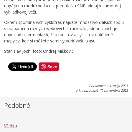
p
l
K
napája na modrú vedúcu k pamätníku SNP, ale aj k samotnej
o
h
e
vyhliadkovej veži.
r
r
ž
i
a
m
Okrem spomínaných cyklotrás nájdete množstvo ďalších spolu
a
n
a
s mapami na rôznych webových stránkach. Jednou z nich je
d
i
r
napríklad bikermania.sk, či u turistov a cyklistov obľúbené
o
c
k
mapy.cz, kde si môžete sami vytvoriť vašu trasu.
k
u
u
Stanislav Joch, foto: Ondrej Miškovič
0
0
0
7
7
7
.
.
.
Save
0
0
0
8
8
8
.
.
.
Publikované
4. mája 2023
2
2
2
Aktualizované
17. novembra 2023
0
0
0
2
2
2
Podobné
6
6
6
Všetko