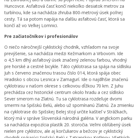
Huncovce. Asfaltová časť končí niekoľko desiatok metrov za
turbínou, kde sa nachádza zhruba 800-metrový úsek poľnej
J
u
P
cesty. Tá sa potom napája na ďalšiu asfaltovú časť, ktorá sa
h
r
končí až vo Veľkej Lomnici.
d
e
Pre začiatočníkov i profesionálov
e
c
L
f
h
O niečo náročnejší cyklistický chodník, vzhľadom na svoje
e
i
á
prevýšenie, sa nachádza medzi Kežmarkom a Vrbovom. Ide
t
n
d
o 4,5 km dlhý asfaltový úsek značený zelenou farbou, vhodný
n
i
z
pre horské a cestné bicykle. Táto cyklotrasa sa spája na sídlisku
é
t
k
Juh s červeno značenou trasou číslo 014, ktorá spája obec
k
í
a
Hradisko s obcou Lesnica v Zamagurí. Ide o najdlhšie značenú
ú
v
č
cyklotrasu v našom okrese s celkovou dĺžkou 70 km. Z Juhu
p
n
a
prechádza cez historické centrum okolo hradu a cez sídlisko
a
e
s
Sever smerom na Zlatnú. Tu sa cyklotrasa rozdeľuje dvomi
l
p
o
i
a
m
smermi na Spišskú Belú, alebo už spomínanú Zlatnú. Za zmienku
s
t
:
na cyklotrase do Spišskej Belej stojí určite kaštieľ v Strážkach,
k
r
K
ktorý má v správe Slovenská národná galéria. V anglickom parku
o
í
o
sa nachádza expozícia plastík 20. storočia. Veľmi obľúbený úsek
v
K
s
nielen pre cyklistov, ale aj korčuliarov a bežcov je cyklistický
K
e
t
chodník spájajúci Spišskú Belú s Tatranskou Kotlinou. Všetkých