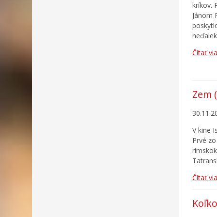
kríkov.
Jánom F
poskytl
neďalek
Čítať vi
Zem (
30.11.2
V kine 
Prvé zo
rímskok
Tatrans
Čítať vi
Koľko