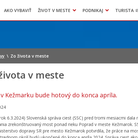
AKO VYBAVIŤ
ŽIVOT V MESTE
PODNIKAJ
TURISTA
Geo informačný systém – Kežmarok
Oznamovanie podozrení z podvodov
Triedený zber – NATUR – PACK
ávy
\
Zo života v meste
života v meste
v Kežmarku bude hotový do konca apríla.
024
ok 6.3.2024) Slovenská správa ciest (SSC) pred tromi mesiacmi dala
ania zrekonštruovaný most ponad rieku Poprad v meste Kežmarok. S
isterstvo dopravy SR pre mesto Kežmarok potvrdila, že práce na mo
trednom okolí budú ukončené do konca apríla 2024. Správa ciest ako