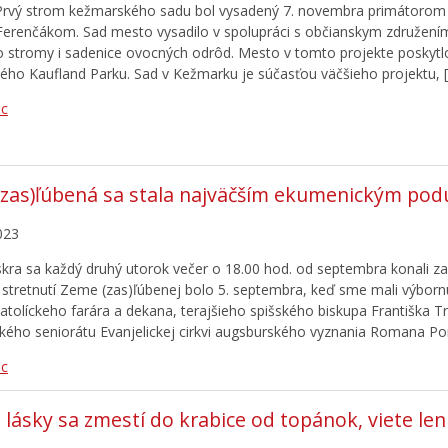
 Prvý strom kežmarského sadu bol vysadený 7. novembra primátoro
erenčákom. Sad mesto vysadilo v spolupráci s občianskym združením
o stromy i sadenice ovocných odrôd. Mesto v tomto projekte posky
ého Kaufland Parku. Sad v Kežmarku je súčasťou väčšieho projektu, 
ac
zas)ľúbená sa stala najväčším ekumenickým pod
023
Iskra sa každý druhý utorok večer o 18.00 hod. od septembra konali zau
 stretnutí Zeme (zas)ľúbenej bolo 5. septembra, keď sme mali výbo
atolíckeho farára a dekana, terajšieho spišského biskupa Františka Tr
kého seniorátu Evanjelickej cirkvi augsburského vyznania Romana Po
ac
 lásky sa zmestí do krabice od topánok, viete len