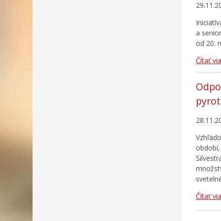
29.11.2
Iniciat
a senio
od 20. 
Čítať vi
Odpor
pyrot
28.11.2
Vzhľado
období,
Silvest
množstv
sveteln
Čítať vi