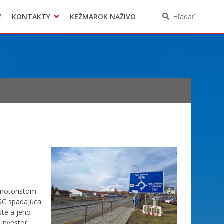
KONTAKTY
KEŽMAROK NAŽIVO
Hľadať
 motoristom
SC spadajúca
ste a jeho
 investor