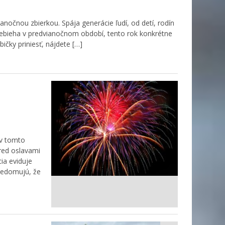
ianočnou zbierkou. Spája generácie ľudí, od detí, rodín
rebieha v predvianočnom období, tento rok konkrétne
ičky priniesť, nájdete […]
 v tomto
pred oslavami
ia eviduje
uvedomujú, že