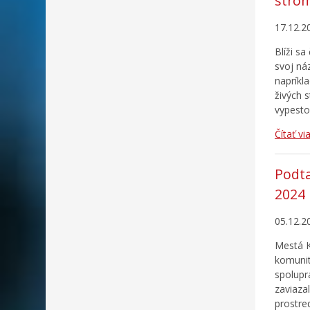
stro
17.12.2
Blíži s
svoj ná
napríkla
živých 
vypesto
Čítať vi
Podta
2024
05.12.2
Mestá K
komunit
spolupr
zaviaza
prostre