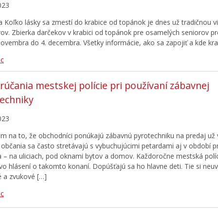
023
íva Koľko lásky sa zmestí do krabice od topánok je dnes už tradičnou v
rov. Zbierka darčekov v krabici od topánok pre osamelých seniorov p
novembra do 4. decembra. Všetky informácie, ako sa zapojiť a kde krab
ac
účania mestskej polície pri používaní zábavnej
echniky
023
m na to, že obchodníci ponúkajú zábavnú pyrotechniku na predaj už
 občania sa často stretávajú s vybuchujúcimi petardami aj v období 
ra – na uliciach, pod oknami bytov a domov. Každoročne mestská políc
o hlásení o takomto konaní. Dopúšťajú sa ho hlavne deti. Tie si ne
é a zvukové […]
ac