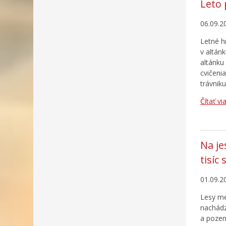
Leto 
06.09.2
Letné hr
v altán
altánku
cvičeni
trávnik
Čítať vi
Na je
tisíc
01.09.2
Lesy me
nachádz
a pozem