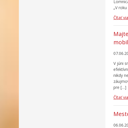
Lomnica
„V roku
Čítať vi
Majte
mobi
07.06.2
V júni 
efektív
nikdy n
záujmov
pre […]
Čítať vi
Mesto
06.06.2