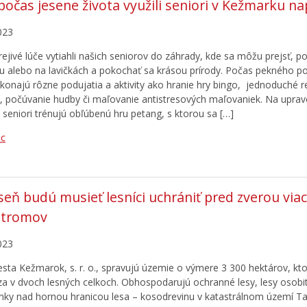
počas jesene života využili seniori v Kežmarku n
023
ejivé lúče vytiahli našich seniorov do záhrady, kde sa môžu prejsť, po
ku alebo na lavičkách a pokochať sa krásou prírody. Počas pekného po
 konajú rôzne podujatia a aktivity ako hranie hry bingo, jednoduché 
a, počúvanie hudby či maľovanie antistresových maľovaniek. Na upr
u seniori trénujú obľúbenú hru petang, s ktorou sa […]
ac
seň budú musieť lesníci uchrániť pred zverou viac
 stromov
023
sta Kežmarok, s. r. o., spravujú územie o výmere 3 300 hektárov, kto
a v dvoch lesných celkoch. Obhospodarujú ochranné lesy, lesy osobi
ky nad hornou hranicou lesa – kosodrevinu v katastrálnom území T