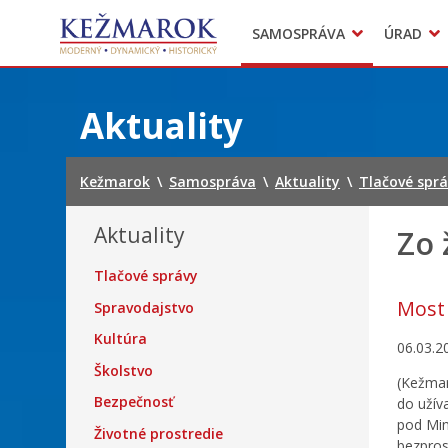
Predajné trhy
SAMOSPRÁVA
ÚRAD
Mestská polícia
Sekcie úradu
Preskočiť
na
Aktuality
obsah
Kežmarok
\
Samospráva
\
Aktuality
\
Tlačové spr
Aktuality
Zo 
Tlačové správy
Most 
Spravodajstvo
Kultúra
06.03.2
Školstvo
(Kežmar
Bezpečnosť
do užív
pod Min
Životné prostredie
bezpros