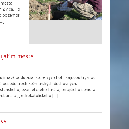
m mesta
 Živica. To
tlo pozemok
[…]
ujatím mesta
jímavé podujatia, ktoré vyvrcholili kajúcou tryznou.
rnú besedu troch kežmarských duchovných:
stenského, evanjelického farára, terajšieho seniora
rubäna a gréckokatolíckeho […]
 vy