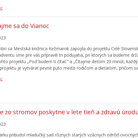
ac
ajme sa do Vianoc
023
bri sa Mestská knižnica Kežmarok zapojila do projektu Celé Slovens
adventu sme pre vás pripravili tri podujatia, pri ktorých sa budeme drž
tohto projektu „Poď budem ti čítať.“ a „Čítajme deťom 20 minút, každý
projektu je vytvárať pevné puto medzi rodičom a dieťaťom, pričom s
ac
e zo stromov poskytne v lete tieň a zdravú úrod
023
rku pribudol mladučký sad rôznych starých vzácnych odrôd ovocnýc