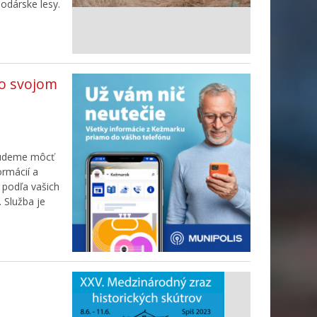
odárske lesy.
vo svojom
 budeme môcť
ormácií a
 podľa vašich
 Služba je