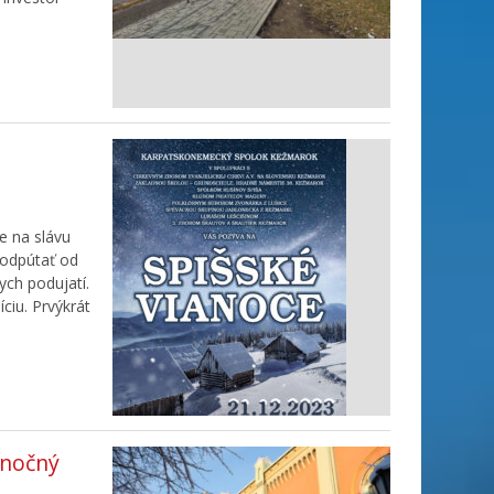
e na slávu
 odpútať od
ch podujatí.
ciu. Prvýkrát
anočný