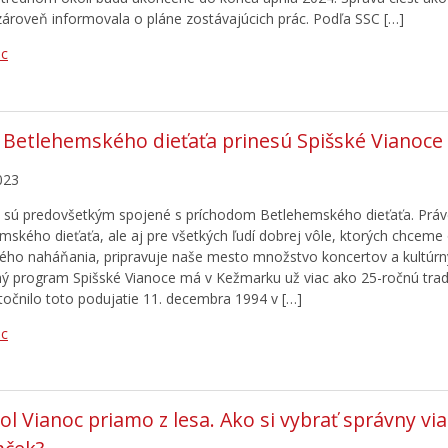
zároveň informovala o pláne zostávajúcich prác. Podľa SSC […]
ac
 Betlehemského dieťaťa prinesú Spišské Vianoce
023
 sú predovšetkým spojené s príchodom Betlehemského dieťaťa. Práv
mského dieťaťa, ale aj pre všetkých ľudí dobrej vôle, ktorých chceme
ého naháňania, pripravuje naše mesto množstvo koncertov a kultúrny
ý program Spišské Vianoce má v Kežmarku už viac ako 25-ročnú tradí
točnilo toto podujatie 11. decembra 1994 v […]
ac
l Vianoc priamo z lesa. Ako si vybrať správny vi