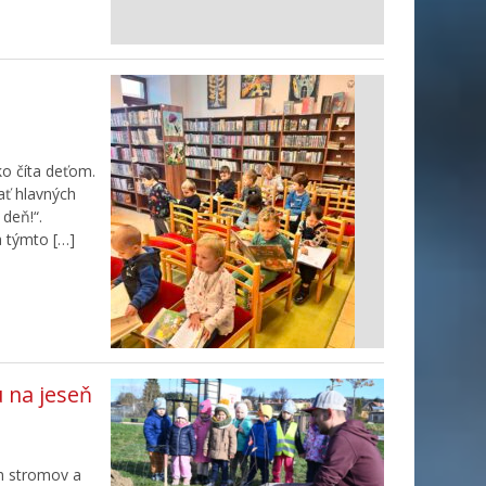
ko číta deťom.
ať hlavných
 deň!“.
a týmto […]
u na jeseň
h stromov a