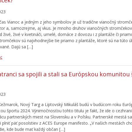
mček?
023
a čas Vianoc a jedným z jeho symbolov je už tradične vianočný strom
zor a, samozrejme, aj vkus. Je mnoho druhov vianočných stromčekov
d živé, živé v kvetináči, umelé, domáce z dovozu i z plantáže či priam
stromčekov sú najvhodnejšie tie priamo z plantáže, ktoré sú na túto ú
vané. Dajú sa […]
ac
tranci sa spojili a stali sa Európskou komunitou
023
ežmarok, Nový Targ a Liptovský Mikuláš budú v budúcom roku Eur
ou športu 2024. Výnimočnosťou tohto titulu je fakt, že ide o cezhran
ácu partnerských miest na Slovensku a v Poľsku. Partnerské mestá s
li plniť päť posolstiev z ACES Europe manifesto. „V našich mestách ch
die, kde bude mať každý občan […]