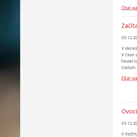
Čítať vi
Začít
03.12.2
V decem
V čase 
hesiel 
Cieľom 
Čítať vi
Ovoci
03.12.2
V Kežma