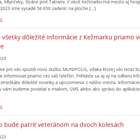
, Mlynčeky, Stráne pod Tatrami. V okolí Kežmarku má mesto aj hosp
 2023 sme vysadili 56 650 sadeníc na ploche […]
ac
 všetky dôležité informácie z Kežmarku priamo 
le
023
sme pre vás spustili novú službu MUNIPOLIS, vďaka ktorej vás teraz
ne informovať priamo cez váš telefón. Prihláste sa aj vy na odberu inf
ezmeškáte dôležité novinky a upozornenia z nášho mesta. Informácie
 vám budeme posielať e-mailom, SMS alebo ako správu do aplikácie.
ac
 bude patriť veteránom na dvoch kolesách
023