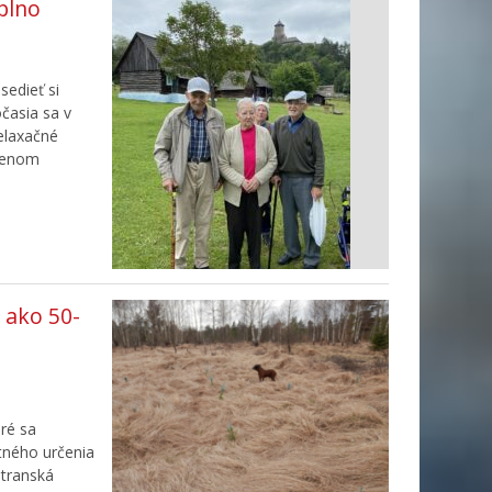
aplno
sedieť si
časia sa v
relaxačné
avenom
 ako 50-
ré sa
tného určenia
atranská