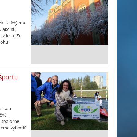
ček. Každý má
, ako sú
o z lesa. Zo
lohu
 športu
ópskou
ičnú
a spoločne
ceme vytvoriť