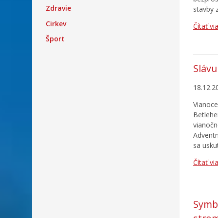
Zdravie
stavby 
Cirkev
Čítať vi
Šport
Slávu
18.12.2
Vianoce
Betlehe
vianočn
Adventn
sa usku
Čítať vi
Symbo