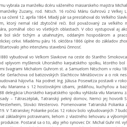
mu vybrala za manželku dcéru váženého mäsiarskeho majstra Micha
manželky Zuzany, rod. Nitsch. 16 ročnú Máriu Guhrovú z Veľkej 
u sa oženil 12. apríla 1864. Mladý pár sa presťahoval do Veľkého Slavk
m, ktorý nemal rád zbytočné reči. Bol považovaný za veľkého m
nára, pomáhal obci vo všetkých oblastiach. V obci vystupoval aj ako
ne bol skôr tichým a utiahnutým, oddaným hospodárom a prac
elickej cirkvi. Mladému páru 16. októbra 1866 úplne do základov zho
štartovalo jeho intenzívnu stavebnú činnosť.
1880 vybudoval vo Veľkom Slavkove na ceste do Starého Smokovca
od vplyvom myšlienok Uhorského karpatského spolku, ktorého bol
imi švagrami Michalom Guhrom st. a Samuelom Nitschom v roku 188
yše Gerlachova od batizovských šľachticov Miriášiovcov a o rok ne
budovaná hájovňa. Na podnet Ing. Júliusa Posewitza postavili v rok
vilu Marianna s 12 hosťovskými izbami, jedálňou, kuchyňou a ba
88 delegácia Uhorského karpatského spolku vyhlásila vilu Mariannu z
sady – Tátraszéplak, Tatranský pekný domov, Nemci jej hovorili 
esterheim, Slováci Westerovo. Pomenovanie Tatranská Polianka z
19. V Tatranskej Polianke počas 12 rokov bolo vybudovaných 7 budo
al základnými potravinami, liehom z vlastného liehovaru a výborn
j produkcie. Postaral sa o to, aby jeho synovec Dr. Michal Guhr ml. vy