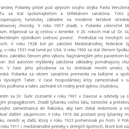
anskej Polianky prišiel pod vplyvom svojho strýka Pavla Weszter
Tu sa stal spolumajiteľom a šéflekárom sanatória. Toto p
osperujúcej turistickej základne na moderné liečebné stredi
dowovej choroby. V roku 1907 zriadil, v Polianke celoročné kli
ium. Inšpiroval sa aj cestou v Amerike. V 20. rokoch mal už Dr. Gu
 liečebným výsledkom svetovú povesť. Prednášal na mnohých sv
soch. V roku 1928 bol pri založení Medzinárodnej federácie šp
y, v roku 1931 mal turné po USA. V roku 1900 sa stal členom Spolku
nikov, zakrátko členom jeho výboru. Najznámejším jeho pacientom bo
lker. Bol autorom myšlienky založenia základiny pomáhajúcej c
m. V čase jeho pôsobenia sa tu stretávali mnohí umelci, šp
anská Polianka sa okrem sanatória premenila na kultúrne a spol
m Vysokých Tatier. V čase hospodárskej krízy zamestnával v sa
ľov podhoria a takto zachránil ich rodiny pred úplnou chudobou.
aním sa Dr. Guhr zoznámil v roku 1901 v Davose a odvtedy sa s
ým propagátorom. Zriadil lyžiarsku cvičnú lúku, turistické a pretekov
 svojho zamestnanca do Rakúska, aby tam získal vedomosti a mo
vať ďalším záujemcom. V roku 1910 dal postaviť prvý lyžiarsky m
ku, neskôr aj ďalší, ktorý v roku 1923 pomenovali po ňom. V Pol
v roku 1911 I. medzinárodné preteky v zimných športoch, ktoré boli sú