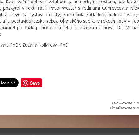
nu. Kvôli veľmi dobrým vzťahom s nemeckými hosťami, predovše
a, poskytol v roku 1891 Pavol Wester s rodinami Guhrovcov a Nit
 a drevo na výstavbu chaty, ktorá bola základom budúcej osady 
la ju postaviť Sliezska sekcia Uhorského spolku v rokoch 1894 – 189
 zomrel po ťažkej chorobe a jeho manželku dochoval Dr. Michal
e.
vala PhDr. Zuzana Kollárová, PhD.
Save
Publikované
7. 
Aktualizované
8. 