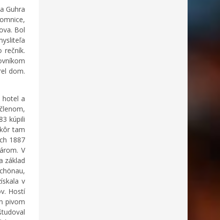
la Guhra
Lomnice,
ova. Bol
ysliteľa
 rečník.
ovníkom
rel dom.
 hotel a
 členom,
3 kúpili
skôr tam
och 1887
zárom. V
a základ
Schönau,
ískala v
v. Hostí
ým pivom
študoval