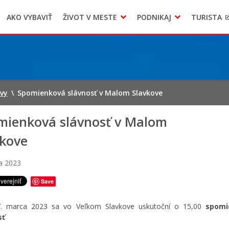
AKO VYBAVIŤ
ŽIVOT V MESTE
PODNIKAJ
TURISTA
Geo informačný systém – Kežmarok
Oznamovanie podozrení z podvodov
Triedený zber – NATUR – PACK
ávy
\
Spomienková slávnosť v Malom Slavkove
mienková slávnosť v Malom
vkove
a 2023
Save
. marca 2023 sa vo Veľkom Slavkove uskutoční o 15,00
spomi
sť