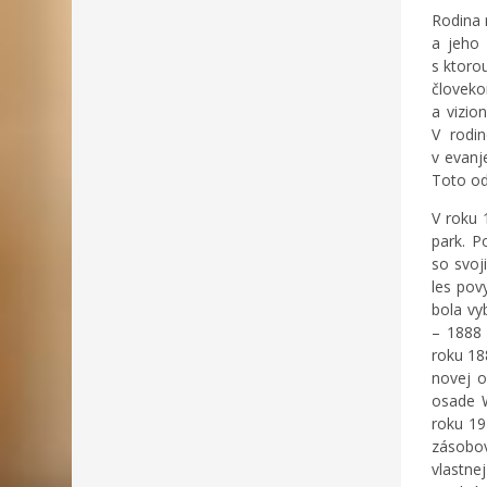
Rodina 
a jeho 
s ktoro
človeko
a vizio
V rodi
v evanj
Toto od
V roku 
park. P
so svoj
les pov
bola vy
– 1888 
roku 18
novej o
osade W
roku 19
zásobov
vlastne