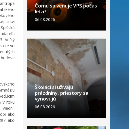
lantropa
Čomu sa venuje VPS počas
atského
leta?
tekového
06.08.2026
j cirkvi
 Spišská
ladateľa
3 Veľký
stole vo
menutých
 budove
kovského
Školáci si užívajú
ymnáziu
prázdniny, priestory sa
vedúcim
vynovujú
e v roku
06.08.2026
 Viedni,
obil ako
897 ako