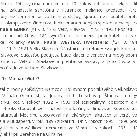
ležitosti 150. výročia narodenia a 90. rokov od úmrtia lekára, fi
na, zakladateľa sanatória v Tatranskej Polianke, predsedu Karp
 organizátora horskej záchrannej služby, športu a zakladateľa pre
ia, olympijského činovníka, funkcionára mnohých spolkov a evanjelicke
chaela GUHRA
(*17. 3. 1873 Veľký Slavkov – †23. 8. 1933 Poprad –
 a pri príležitosti 180. výročia od narodenia podnikateľa a zak
skej Polianky
Pavla (Paula) WESTERA (Wesztera)
(*21. 3. 184
 – †11. 5. 1921 Veľký Slavkov). Účastníci sa stretnú v Evanjelickom ko
Slavkove. Súčasťou podujatia bude kladenie vencov na hroby spo
toríne vo Veľkom Slavkove a prehliadka výstavy z jeho života v
o úradu vo Veľkom Slavkove.
 Dr. Michael Guhr?
al z rodiny spišských Nemcov. Bol synom podnikavého veľkoslav
a Michala Guhra st. a Juliany, rod. Loischovej. Študoval na g
arku, kde v rokoch 1922 – 1933 bol seniorálnym dozorcom a 
. 4 roky študoval kvôli znalosti maďarčiny v Rimavskej Sobote, kd
turoval. Medicínu absolvoval na lekárskych fakultách univerzít vo
ne a v Budapešti. V roku 1895 získal titul Dr. V rokoch 1895 – 1896 pôs
ký lekár v posádkovej nemocnici vo Viedni a v rokoch 1896 – 1
 lekár pri Berehove na Ukrajine.