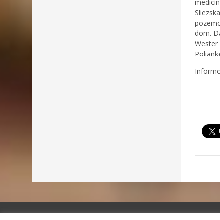
medicí
Sliezsk
pozemok
dom. Da
Wester
Poliank
Informo