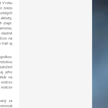
. V roku
ho zväzu
kolských
ktivity.
h (napr.
hamonix,
 vlastné
ežcov na
tratí aj
spolkov.
istickou
založení
aj jeho
lekár na
h vodcov
 vodcov
vaný za
venoval