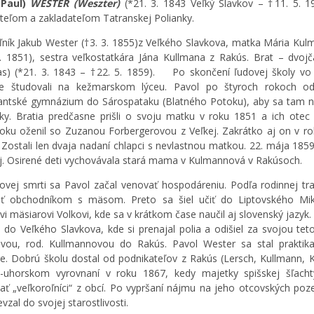
(Paul)
WESTER (Weszter)
(*21. 3. 1843 Veľký Slavkov – †11. 5. 1
teľom a zakladateľom Tatranskej Polianky.
ľník Jakub Wester (†3. 3. 1855)z Veľkého Slavkova, matka Mária Ku
. 1851), sestra veľkostatkára Jána Kullmana z Rakús. Brat – dvoj
as) (*21. 3. 1843 – †22. 5. 1859). Po skončení ľudovej školy v
ve študovali na kežmarskom lýceu. Pavol po štyroch rokoch odi
antské gymnázium do Sárospataku (Blatného Potoku), aby sa tam n
y. Bratia predčasne prišli o svoju matku v roku 1851 a ich otec
oku oženil so Zuzanou Forbergerovou z Veľkej. Zakrátko aj on v r
 Zostali len dvaja nadaní chlapci s nevlastnou matkou. 22. mája 185
j. Osirené deti vychovávala stará mama v Kulmannová v Rakúsoch.
ovej smrti sa Pavol začal venovať hospodáreniu. Podľa rodinnej tra
ať obchodníkom s mäsom. Preto sa šiel učiť do Liptovského Mik
vi mäsiarovi Volkovi, kde sa v krátkom čase naučil aj slovenský jazyk.
il do Veľkého Slavkova, kde si prenajal polia a odišiel za svojou teto
ovou, rod. Kullmannovou do Rakús. Pavol Wester sa stal praktik
re. Dobrú školu dostal od podnikateľov z Rakús (Lersch, Kullmann, K
-uhorskom vyrovnaní v roku 1867, kedy majetky spišskej šľacht
ať „veľkoroľníci“ z obcí. Po vypršaní nájmu na jeho otcovských po
evzal do svojej starostlivosti.