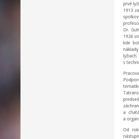
prvé ly
1913 za
spolkov
profeso
Dr. Guh
1926 vo
kde bol
náklady
lyžiach
s techn
Pracova
Podporo
tematik
Tatran
predsed
záchran
a chat
a organ
Od rok
nástup