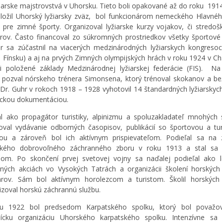
žiarske majstrovstvá v Uhorsku. Tieto boli opakované až do roku 1914
ložil Uhorský lyžiarsky zväz, bol funkcionárom nemeckého Hlavné
 pre zimné športy. Organizoval lyžiarske kurzy vojakov, či stredoš
rov. Často financoval zo súkromných prostriedkov všetky športové a
r sa zúčastnil na viacerých medzinárodných lyžiarskych kongresoc
 Fínsku) a aj na prvých Zimných olympijských hrách v roku 1924 v C
i položené základy Medzinárodnej lyžiarskej federácie (FIS). Na
 pozval nórskeho trénera Simonsena, ktorý trénoval skokanov a b
. Dr. Guhr v rokoch 1918 – 1928 vyhotovil 14 štandardných lyžiarskych 
ickou dokumentáciou.
l ako propagátor turistiky, alpinizmu a spoluzakladateľ mnohých 
val vydávanie odborných časopisov, publikácií so športovou a tur
ou a zároveň bol ich aktívnym prispievateľom. Podieľal sa na 
ského dobrovoľného záchranného zboru v roku 1913 a stal sa 
om. Po skončení prvej svetovej vojny sa naďalej podieľal ako 
ných akciách vo Vysokých Tatrách a organizácii školení horskýc
árov. Sám bol aktívnym horolezcom a turistom. Školil horských
izoval horskú záchrannú službu.
u 1922 bol predsedom Karpatského spolku, ktorý bol považo
nícku organizáciu Uhorského karpatského spolku. Intenzívne sa 