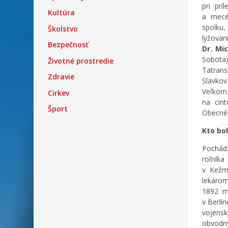
pri prí
Kultúra
a mecé
spolku,
Školstvo
lyžovan
Bezpečnosť
Dr. Mi
Sobota)
Životné prostredie
Tatran
Zdravie
Slavkov
Veľkom 
Cirkev
na cin
Šport
Obecnéh
Kto bol
Pochádz
roľník
v Kežm
lekárom
1892 ma
v Berlí
vojens
obvodný