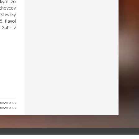
tkým zo
schovcov
Slieszky
5. Pavol
 Guhr v
marca 2023
marca 2023