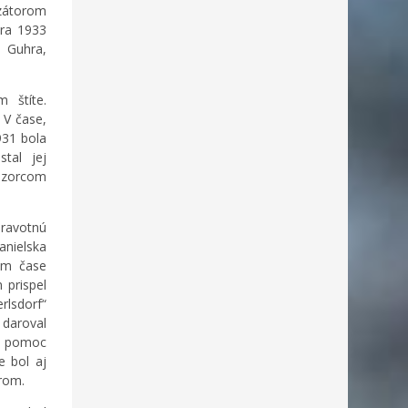
zátorom
bra 1933
 Guhra,
 štíte.
 V čase,
931 bola
tal jej
dozorcom
ravotnú
anielska
om čase
 prispel
rlsdorf“
 daroval
re pomoc
e bol aj
orom.