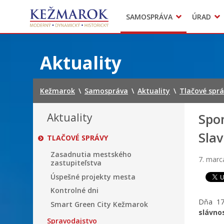
Predajné trhy
SAMOSPRÁVA
ÚRAD
Mestská polícia
Sekcie úradu
Preskočiť
na
Aktuality
obsah
Kežmarok
\
Samospráva
\
Aktuality
\
Tlačové spr
Aktuality
Spo
Sla
TLAČOVÉ SPRÁVY
Zasadnutia mestského
7. marc
zastupiteľstva
Úspešné projekty mesta
Kontrolné dni
Dňa 17
Smart Green City Kežmarok
slávno
Spravodajstvo