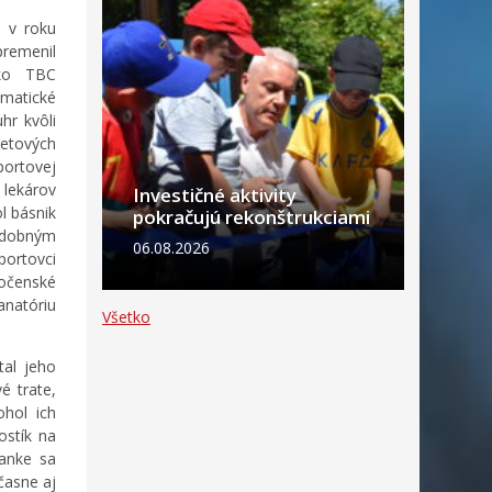
a v roku
remenil
sko TBC
matické
hr kvôli
etových
ortovej
 lekárov
Investičné aktivity
l básnik
pokračujú rekonštrukciami
hudobným
06.08.2026
ortovci
očenské
natóriu
Všetko
tal jeho
é trate,
hol ich
ostík na
ianke sa
časne aj