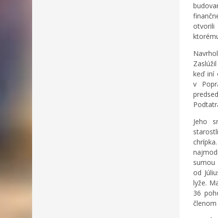
budova
finančn
otvori
ktorému
Navrho
Zaslúži
keď iní
v Popr
predsed
Podtatr
Jeho s
starost
chrípk
najmode
sumou 2
od Júli
lyže. M
36 poho
členom 