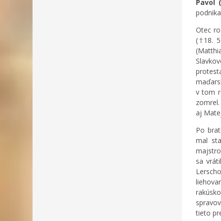
Pavol 
podnika
Otec ro
(†18. 5
(Matthi
Slavko
protest
maďarsk
v tom r
zomrel.
aj Mate
Po brat
mal st
majstro
sa vrát
Lersch
liehova
rakúsko
spravov
tieto pr