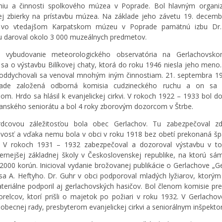
niu a činnosti spolkového múzea v Poprade. Bol hlavným organi
ej zbierky na prístavbu múzea. Na základe jeho závetu 19. decem
li vo vtedajšom Karpatskom múzeu v Poprade pamätnú izbu Dr.
 daroval okolo 3 000 muzeálnych predmetov.
l vybudovanie meteorologického observatória na Gerlachovskom
l sa o výstavbu Bilíkovej chaty, ktorá do roku 1946 niesla jeho meno.
 oddychovali sa venoval mnohým iným činnostiam. 21. septembra 1
ade založená odborná komisia cudzineckého ruchu a on sa s
om. Hrdo sa hlásil k evanjelickej cirkvi. V rokoch 1922 – 1933 bol 
anského seniorátu a bol 4 roky zborovým dozorcom v Štrbe.
rdcovou záležitosťou bola obec Gerlachov. Tu zabezpečoval zd
livosť a vďaka nemu bola v obci v roku 1918 bez obetí prekonaná šp
a. V rokoch 1931 – 1932 zabezpečoval a dozoroval výstavbu v t
rnejšej základnej školy v Československej republike, na ktorú sám
000 korún. Inicioval vydanie brožovanej publikácie o Gerlachove „Ge
usa A. Heftyho. Dr. Guhr v obci podporoval mladých lyžiarov, ktorým
ateriálne podporil aj gerlachovských hasičov. Bol členom komisie p
relcov, ktorí prišli o majetok po požiari v roku 1932. V Gerlachov
obecnej rady, presbyterom evanjelickej cirkvi a seniorálnym inšpekt