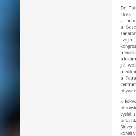
Do Tatr
1897. 
z nepr
a Base
sanatór
svojim
kongre
medicín
a lekár
Jiří Wo
mediko
a Tatr
centru
obyvate
S lyžov
obrovsk
vyslal
odovzdá
Slovens
konali 