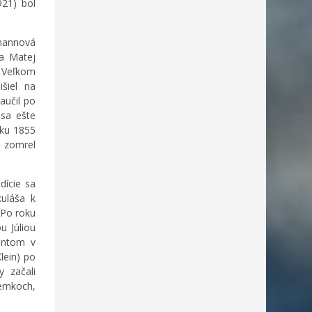
921) bol
lmannová
ča Matej
o Veľkom
šiel na
aučil po
 sa ešte
oku 1855
9 zomrel
dície sa
uláša k
 Po roku
u Júliou
antom v
lein) po
y začali
zemkoch,