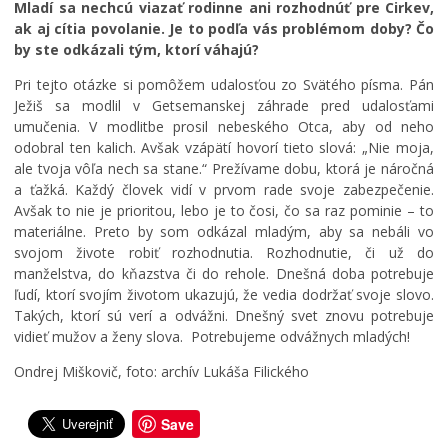
r
t
e
Mladí sa nechcú viazať rodinne ani rozhodnúť pre Cirkev,
e
e
j
ak aj cítia povolanie. Je to podľa vás problémom doby? Čo
v
r
T
by ste odkázali tým, ktorí váhajú?
á
p
r
d
r
o
Pri tejto otázke si pomôžem udalosťou zo Svätého písma. Pán
z
e
j
Ježiš sa modlil v Getsemanskej záhrade pred udalosťami
k
p
i
umučenia. V modlitbe prosil nebeského Otca, aby od neho
o
í
c
odobral ten kalich. Avšak vzápätí hovorí tieto slová: „Nie moja,
v
s
e
ale tvoja vôľa nech sa stane.“ Prežívame dobu, ktorá je náročná
ý
a
v
a ťažká. Každý človek vidí v prvom rade svoje zabezpečenie.
p
l
K
Avšak to nie je prioritou, lebo je to čosi, čo sa raz pominie – to
o
h
e
materiálne. Preto by som odkázal mladým, aby sa nebáli vo
r
r
ž
svojom živote robiť rozhodnutia. Rozhodnutie, či už do
i
a
m
manželstva, do kňazstva či do rehole. Dnešná doba potrebuje
a
n
a
ľudí, ktorí svojím životom ukazujú, že vedia dodržať svoje slovo.
d
i
r
Takých, ktorí sú verí a odvážni. Dnešný svet znovu potrebuje
o
c
k
vidieť mužov a ženy slova. Potrebujeme odvážnych mladých!
k
u
u
Ondrej Miškovič, foto: archív Lukáša Filického
0
0
0
7
7
7
.
.
.
Save
0
0
0