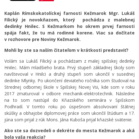
Zdravie
Kaplán Rímskokatolíckej farnosti Kežmarok Mgr. Lukáš
CIRKEV
Filický je novokňazom, ktorý pochádza z malebnej
dedinky Hnilec. S Kežmarkom ho okrem prvej farnosti
Ekumenické aktivity
spája fakt, že tu má rodinné korene. Viac sa dočítate
Rímskokatolícka cirkev
v rozhovore pre Noviny Kežmarok.
Gréckokatolícka cirkev
Mohli by ste sa naším čitateľom v krátkosti predstaviť?
Evanjelická cirkev
Volám sa Lukáš Filický a pochádzam z malej spišskej dedinky
Šport
Hnilec. Mám mladšieho brata. Prvý stupeň základnej školy som
navštevoval v Hnilci a druhý stupeň som ukončil v susednej
J
u
P
dedinke Mlynky. Po ukončení deviateho ročníka som študoval na
h
r
Strednej odbornej škole v Spišskej Novej Vsi, kde som v roku
d
e
2017 zmaturoval v odbore mechanik-elektrotechnik. Následne
e
c
na to som nastúpil do Kňazského seminára v Spišskom
L
f
h
Podhradí. V tomto roku po úspešnom absolvovaní štátnej
e
i
á
skúšky a obhajobe diplomovej práce som ukončil štúdium a 17.
t
n
d
júna som prijal z rúk Mons. Jána Kuboša prijal kňazské svätenie.
n
i
z
é
t
k
Ako ste sa dozvedeli o dekréte do mesta Kežmarok a aká
k
í
a
bola vaša reakcia?