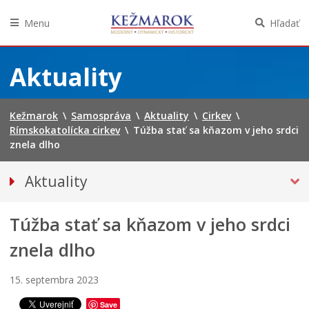
Menu
Hľadať
Preskočiť
na
Aktuality
obsah
Kežmarok
\
Samospráva
\
Aktuality
\
Cirkev
\
Rímskokatolícka cirkev
\
Túžba stať sa kňazom v jeho srdci
znela dlho
Aktuality
Tlačové správy
Túžba stať sa kňazom v jeho srdci
Spravodajstvo
Kultúra
znela dlho
Školstvo
15. septembra 2023
Bezpečnosť
Save
Životné prostredie