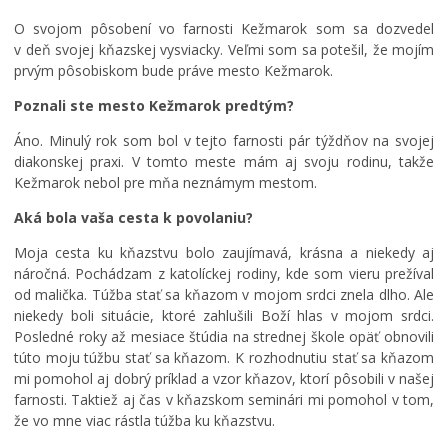
ú
v
č
O svojom pôsobení vo farnosti Kežmarok som sa dozvedel
p
n
a
v deň svojej kňazskej vysviacky. Veľmi som sa potešil, že mojím
a
e
s
prvým pôsobiskom bude práve mesto Kežmarok.
l
p
o
i
a
m
Poznali ste mesto Kežmarok predtým?
s
t
:
k
r
K
Áno. Minulý rok som bol v tejto farnosti pár týždňov na svojej
o
í
o
diakonskej praxi. V tomto meste mám aj svoju rodinu, takže
v
K
s
Kežmarok nebol pre mňa neznámym mestom.
K
e
t
e
ž
o
Aká bola vaša cesta k povolaniu?
ž
m
l
m
a
N
Moja cesta ku kňazstvu bolo zaujímavá, krásna a niekedy aj
a
r
a
náročná. Pochádzam z katolíckej rodiny, kde som vieru prežíval
r
k
j
od malička. Túžba stať sa kňazom v mojom srdci znela dlho. Ale
k
u
s
niekedy boli situácie, ktoré zahlušili Boží hlas v mojom srdci.
u
,
v
Posledné roky až mesiace štúdia na strednej škole opäť obnovili
m
k
ä
túto moju túžbu stať sa kňazom. K rozhodnutiu stať sa kňazom
e
a
t
mi pomohol aj dobrý príklad a vzor kňazov, ktorí pôsobili v našej
n
t
e
farnosti. Taktiež aj čas v kňazskom seminári mi pomohol v tom,
í
a
j
že vo mne viac rástla túžba ku kňazstvu.
p
s
š