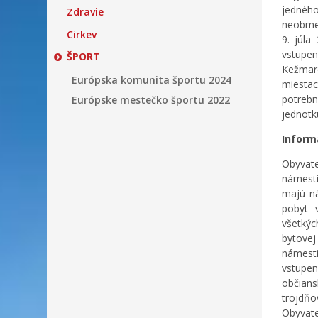
jedného
Zdravie
neobmed
Cirkev
9. júla
vstupen
ŠPORT
Kežmaro
Európska komunita športu 2024
miestac
potrebn
Európske mestečko športu 2022
jednotk
Inform
Obyvate
námesti
majú ná
pobyt 
všetkýc
bytovej
námesti
vstupen
občian
trojdňo
Obyvate