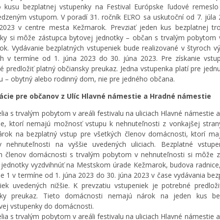
 kusu bezplatnej vstupenky na Festival Európske ľudové remesl
zeným vstupom. V poradí 31. ročník EĽRO sa uskutoční od 7. júla
 2023 v centre mesta Kežmarok. Prevziať jeden kus bezplatnej tr
ky si môže zástupca bytovej jednotky – občan s trvalým pobytom
k. Vydávanie bezplatných vstupeniek bude realizované v štyroch v
h v termíne od 1. júna 2023 do 30. júna 2023. Pre získanie vstu
é predložiť platný občiansky preukaz. Jedna vstupenka platí pre jedn
u – obytný alebo rodinný dom, nie pre jedného občana.
ácie pre občanov z Ulíc Hlavné námestie a Hradné námestie
lia s trvalým pobytom v areáli festivalu na uliciach Hlavné námestie 
e, ktorí nemajú možnosť vstupu k nehnuteľnosti z vonkajšej stran
rok na bezplatný vstup pre všetkých členov domácnosti, ktorí maj
v nehnuteľnosti na vyššie uvedených uliciach. Bezplatné vstupe
h členov domácnosti s trvalým pobytom v nehnuteľnosti si môže 
 jednotky vyzdvihnúť na Mestskom úrade Kežmarok, budova radnice
e 1 v termíne od 1. júna 2023 do 30. júna 2023 v čase vydávania bez
iek uvedených nižšie. K prevzatiu vstupeniek je potrebné predloži
sky preukaz. Tieto domácnosti nemajú nárok na jeden kus bez
vej vstupenky do domácnosti.
lia s trvalým pobytom v areáli festivalu na uliciach Hlavné námestie 