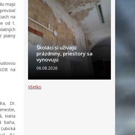
álu majú
prevziať
ciach na
e od 1.
platných
ť platný
Školáci si užívajú
prázdniny, priestory sa
vynovujú
 budovou
06.08.2026
ČSOB na
Všetko
dra, Dr.
ámestie,
á, Ivana
á baňa,
Ľubická
á, P.J.