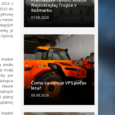
o 2023 s
Najsvätejšej Trojice v
 2023 do
Kežmarku
ojdňovej
07.08.2026
 v meste
ýdajných
penky je
u bytovú
a Hradné
y areálu
ú trvalý
nky pre
zástupca
Čomu sa venuje VPS počas
, Hlavné
leta?
platných
06.08.2026
ť platný
platnej
a Hradné