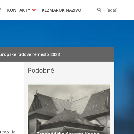
KONTAKTY
KEŽMAROK NAŽIVO
Hľadať
urópske ľudové remeslo 2023
Podobné
revzatia
Prechádzka časom: Kostol