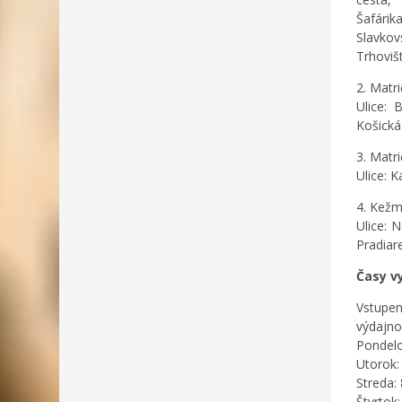
Šafári
Slavkov
Trhoviš
2. Matr
Ulice: 
Košická
3. Matr
Ulice: 
4. Kežm
Ulice: 
Pradiar
Časy v
Vstupen
výdajno
Pondelo
Utorok:
Streda: 
Štvrtok: