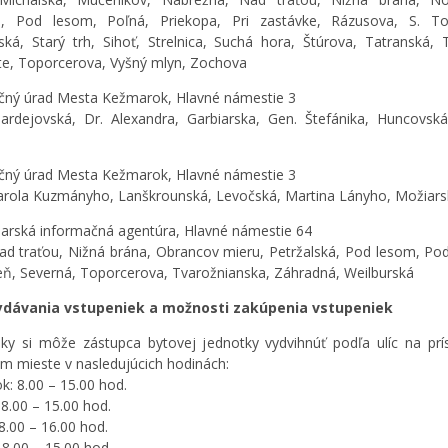
ka, Pod lesom, Poľná, Priekopa, Pri zastávke, Rázusova, S. To
ská, Starý trh, Sihoť, Strelnica, Suchá hora, Štúrova, Tatranská, 
te, Toporcerova, Vyšný mlyn, Zochova
ičný úrad Mesta Kežmarok, Hlavné námestie 3
Bardejovská, Dr. Alexandra, Garbiarska, Gen. Štefánika, Huncovská
ičný úrad Mesta Kežmarok, Hlavné námestie 3
Karola Kuzmányho, Lanškrounská, Levočská, Martina Lányho, Možiar
arská informačná agentúra, Hlavné námestie 64
Nad traťou, Nižná brána, Obrancov mieru, Petržalská, Pod lesom, Pod
eň, Severná, Toporcerova, Tvarožnianska, Záhradná, Weilburská
ydávania vstupeniek a možnosti zakúpenia vstupeniek
ky si môže zástupca bytovej jednotky vydvihnúť podľa ulíc na pr
m mieste v nasledujúcich hodinách:
k: 8.00 – 15.00 hod.
 8.00 – 15.00 hod.
8.00 – 16.00 hod.
 8.00 – 15.00 hod.