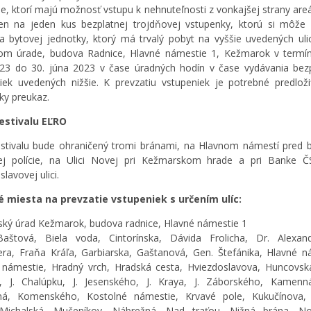
e, ktorí majú možnosť vstupu k nehnuteľnosti z vonkajšej strany are
en na jeden kus bezplatnej trojdňovej vstupenky, ktorú si môže 
a bytovej jednotky, ktorý má trvalý pobyt na vyššie uvedených uli
om úrade, budova Radnice, Hlavné námestie 1, Kežmarok v termín
23 do 30. júna 2023 v čase úradných hodín v čase vydávania bez
iek uvedených nižšie. K prevzatiu vstupeniek je potrebné predloži
ky preukaz.
festivalu EĽRO
estivalu bude ohraničený tromi bránami, na Hlavnom námestí pred
ej polície, na Ulici Novej pri Kežmarskom hrade a pri Banke 
lavovej ulici.
é miesta na prevzatie vstupeniek s určením ulíc:
ský úrad Kežmarok, budova radnice, Hlavné námestie 1
Baštová, Biela voda, Cintorínska, Dávida Frolicha, Dr. Alexan
era, Fraňa Kráľa, Garbiarska, Gaštanová, Gen. Štefánika, Hlavné n
námestie, Hradný vrch, Hradská cesta, Hviezdoslavova, Huncovsk
u, J. Chalúpku, J. Jesenského, J. Kraya, J. Záborského, Kamenn
rná, Komenského, Kostolné námestie, Krvavé pole, Kukučínova, 
 Michalská, Mučeníkov, Nábrežná, Nad traťou, Nižná brána, Nov