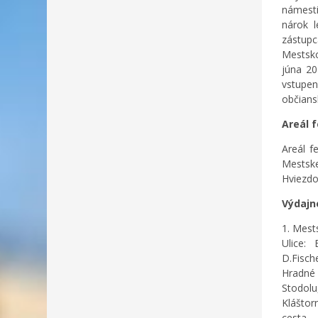
námesti
nárok l
zástupc
Mestsk
júna 20
vstupen
občians
Areál 
Areál f
Mestsk
Hviezdos
Výdajn
1. Mest
Ulice: 
D.Fisch
Hradné 
Stodol
Klášto
cesta,