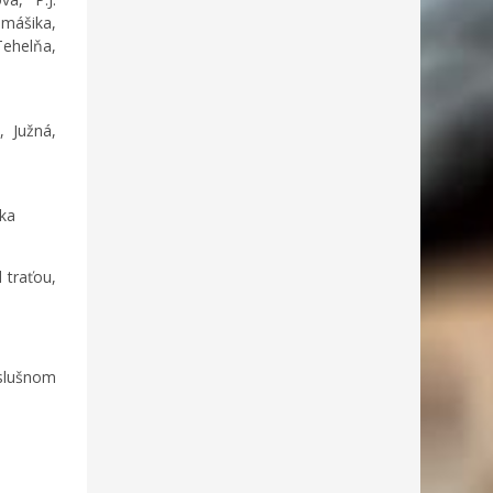
mášika,
Tehelňa,
, Južná,
ska
 traťou,
íslušnom