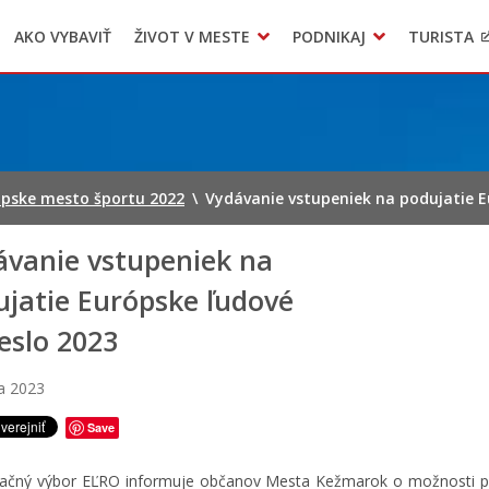
AKO VYBAVIŤ
ŽIVOT V MESTE
PODNIKAJ
TURISTA
Geo informačný systém – Kežmarok
Oznamovanie podozrení z podvodov
Triedený zber – NATUR – PACK
pske mesto športu 2022
\
Vydávanie vstupeniek na podujatie E
ávanie vstupeniek na
ujatie Európske ľudové
eslo 2023
a 2023
Save
ačný výbor EĽRO informuje občanov Mesta Kežmarok o možnosti p