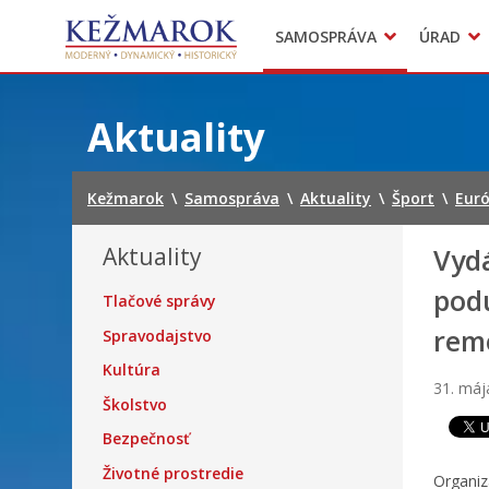
Predajné trhy
SAMOSPRÁVA
ÚRAD
Mestská polícia
Sekcie úradu
Preskočiť
na
Aktuality
obsah
Kežmarok
\
Samospráva
\
Aktuality
\
Šport
\
Euró
Aktuality
Vyd
pod
Tlačové správy
rem
Spravodajstvo
Kultúra
31. máj
Školstvo
Bezpečnosť
Životné prostredie
Organiz