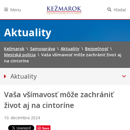
k
í
a
ú
v
č
Menu
Hľadať
p
n
a
a
e
s
Preskočiť
l
p
o
na
Aktuality
i
a
m
obsah
s
t
:
k
r
K
Kežmarok
\
Samospráva
\
Aktuality
\
Bezpečnosť
\
o
í
o
Mestská polícia
\
Vaša všímavosť môže zachrániť život aj
v
K
s
na cintoríne
K
e
t
e
ž
o
ž
m
l
Aktuality
m
a
N
a
r
a
Tlačové správy
r
k
j
Vaša všímavosť môže zachrániť
Spravodajstvo
k
u
s
u
,
v
Kultúra
život aj na cintoríne
m
k
ä
Školstvo
e
a
t
10. decembra 2024
n
t
e
BEZPEČNOSŤ
í
a
j
Save