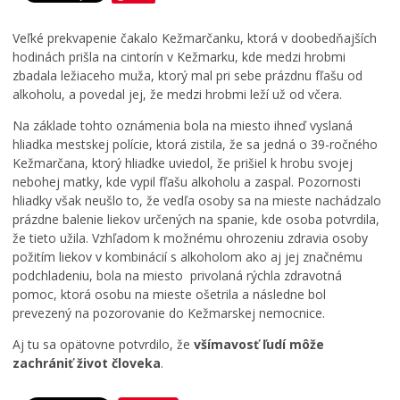
Mestská polícia
p
s
š
r
t
e
Koronavírus
e
e
j
Veľké prekvapenie čakalo Kežmarčanku, ktorá v doobedňajších
Životné prostredie
v
r
T
hodinách prišla na cintorín v Kežmarku, kde medzi hrobmi
á
p
r
zbadala ležiaceho muža, ktorý mal pri sebe prázdnu fľašu od
Zdravie
d
r
o
alkoholu, a povedal jej, že medzi hrobmi leží už od včera.
z
e
j
Cirkev
Na základe tohto oznámenia bola na miesto ihneď vyslaná
k
p
i
Šport
hliadka mestskej polície, ktorá zistila, že sa jedná o 39-ročného
o
í
c
v
s
e
Kežmarčana, ktorý hliadke uviedol, že prišiel k hrobu svojej
ý
a
v
nebohej matky, kde vypil fľašu alkoholu a zaspal. Pozornosti
p
l
K
hliadky však neušlo to, že vedľa osoby sa na mieste nachádzalo
o
h
e
prázdne balenie liekov určených na spanie, kde osoba potvrdila,
r
r
ž
že tieto užila. Vzhľadom k možnému ohrozeniu zdravia osoby
i
a
m
požitím liekov v kombinácií s alkoholom ako aj jej značnému
a
n
a
podchladeniu, bola na miesto privolaná rýchla zdravotná
d
i
r
pomoc, ktorá osobu na mieste ošetrila a následne bol
o
c
k
prevezený na pozorovanie do Kežmarskej nemocnice.
k
u
u
Aj tu sa opätovne potvrdilo, že
všímavosť ľudí môže
0
0
0
zachrániť život človeka
.
7
7
7
.
.
.