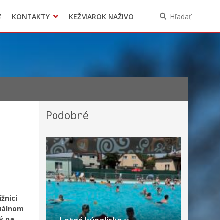
KONTAKTY
KEŽMAROK NAŽIVO
Hľadať
Podobné
žnici
tuálnom
tý na
Letné kúpalisko v