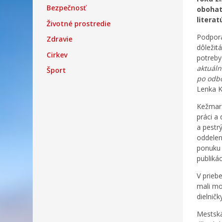
Bezpečnosť
obohate
literat
Životné prostredie
Podpora
Zdravie
dôležit
Cirkev
potreby
aktuáln
Šport
po odbo
Lenka K
Kežmars
práci a
a pestr
oddeleni
ponuku 
publikác
V prieb
mali mo
dielnič
Mestská