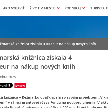
AKO VYBAVIŤ
ŽIVOT V MESTE
PODNIKAJ
TURISTA
Geo informačný systém – Kežmarok
Oznamovanie podozrení z podvodov
Triedený zber – NATUR – PACK
žmarská knižnica získala 4 000 eur na nákup nových kníh
arská knižnica získala 4
 eur na nákup nových kníh
embra 2025
Save
á knižnica v Kežmarku opäť uspela so svojím projektom ,,V kni
dem“ v rámci grantovej výzvy Fondu na podporu umenia. V ak
skala finančný príspevok vo výške 4 000 eur, ktorý bude použi