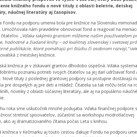
nie knižného fondu o nové tituly z oblasti beletrie, detskej
úry, náučnej literatúry aj časopisov.
 Fondu na podporu umenia bola pre knižnice na Slovensku mimoria
á. Umožňovala nám pravidelne obnovovať fond a reagovať na meniac
 čitateľov.
„Vďaka takýmto grantom môžeme našim používateľom pr
e, hodnotné a žiadané knihy – od kvalitnej slovenskej i svetovej pró
rné publikácie, ktoré pomáhajú pri štúdiu či osobnom rozvoji,“
uvi
ovalská z mestskej knižnice.
ká knižnica je v získavaní grantov dlhodobo úspešná. Vďaka systema
 dobrému poznaniu potrieb svojich čitateľov sa jej darí udržiavať fond 
ý. Nové tituly z poslednej grantovej podpory sa postupne dostávajú na
a pre dospelých aj pre deti a mládež. Čitatelia sa tak môžu tešiť na r
kníh, novinky z oblasti súčasnej literatúry, ale aj na populárno-náučn
ie.
ehu roka sme uskutočnili mnohé podujatia. Vďaka finančnej podpore
žnosť stretnúť spisovateľov, zúčastniť sa workshopu modrotlačovej
ky, ako aj dramatizovaného čítania počas Leta s knihou.
 knižnica v Kežmarku aj touto cestou ďakuje Fondu na podporu ume