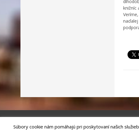
dlhodob
knižníc
Veríme,
naďalej
podpor
Súbory cookie nám pomáhajú pri poskytovaní našich služieb
Riešenie
ANTIK SMART CITY
| Technický prevádzkovateľ – MVI Te
Správca webového sídla: Mesto Kežmarok, Hlavné námestie, 060 01 