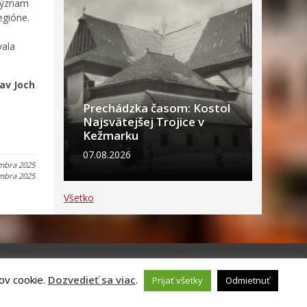
 význam
egióne.
vala
lav Joch
Prechádzka časom: Kostol
Najsvätejšej Trojice v
Kežmarku
07.08.2026
mbra 2025
mbra 2025
Všetko
ov cookie.
Dozvedieť sa viac
.
Prijať všetky
Odmietnuť