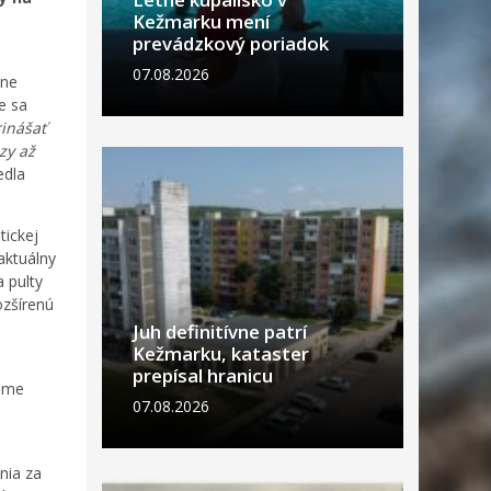
Kežmarku mení
prevádzkový poriadok
07.08.2026
dne
e sa
inášať
zy až
edla
tickej
aktuálny
 pulty
ozšírenú
é
Juh definitívne patrí
Kežmarku, kataster
prepísal hranicu
 sme
07.08.2026
nia za