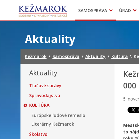
Predajné trhy
SAMOSPRÁVA
ÚRAD
Mestská polícia
Sekcie úradu
Preskočiť
na
Aktuality
obsah
Kežmarok
\
Samospráva
\
Aktuality
\
Kultúra
\
Ke
Aktuality
Kežm
000
Tlačové správy
Spravodajstvo
5. nov
KULTÚRA
Európske ľudové remeslo
Literárny Kežmarok
Mestsk
to náj
Školstvo
roku zí