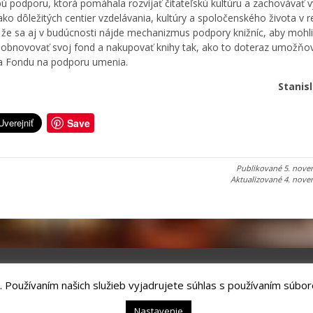
ú podporu, ktorá pomáhala rozvíjať čitateľskú kultúru a zachovávať
 ako dôležitých centier vzdelávania, kultúry a spoločenského života v r
 že sa aj v budúcnosti nájde mechanizmus podpory knižníc, aby mohli
 obnovovať svoj fond a nakupovať knihy tak, ako to doteraz umožňo
a Fondu na podporu umenia.
Stanis
Save
Publikované
5. nove
Aktualizované
4. nove
. Používaním našich služieb vyjadrujete súhlas s používaním súbor
chnology, s.r.o.
Kežmarok, tel.: +421524660111
Nastavenie