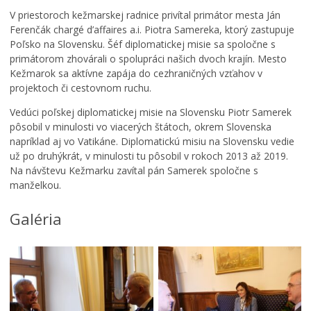
o
i
Zdravie
m
u
V priestoroch kežmarskej radnice privítal primátor mesta Ján
:
ž
Cirkev
Ferenčák chargé d’affaires a.i. Piotra Samereka, ktorý zastupuje
K
í
Poľsko na Slovensku. Šéf diplomatickej misie sa spoločne s
Šport
o
v
primátorom zhovárali o spolupráci našich dvoch krajín. Mesto
s
a
Kežmarok sa aktívne zapája do cezhraničných vzťahov v
t
j
projektoch či cestovnom ruchu.
o
ú
l
p
Vedúci poľskej diplomatickej misie na Slovensku Piotr Samerek
N
r
pôsobil v minulosti vo viacerých štátoch, okrem Slovenska
a
á
napríklad aj vo Vatikáne. Diplomatickú misiu na Slovensku vedie
j
z
už po druhýkrát, v minulosti tu pôsobil v rokoch 2013 až 2019.
s
Č
d
Na návštevu Kežmarku zavítal pán Samerek spoločne s
v
o
n
manželkou.
ä
m
i
t
u
n
Galéria
e
s
y
j
a
,
š
v
p
e
e
r
j
n
i
T
u
e
r
j
s