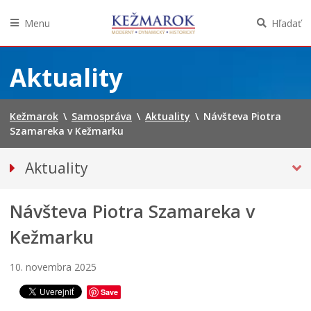
Menu
Hľadať
Preskočiť
na
Aktuality
obsah
Kežmarok
\
Samospráva
\
Aktuality
\
Návšteva Piotra
P
Szamareka v Kežmarku
r
e
Aktuality
c
h
Tlačové správy
á
Š
Návšteva Piotra Szamareka v
Spravodajstvo
d
k
z
o
Kultúra
Kežmarku
k
l
Školstvo
a
á
10. novembra 2025
č
c
Bezpečnosť
a
i
Save
Životné prostredie
s
s