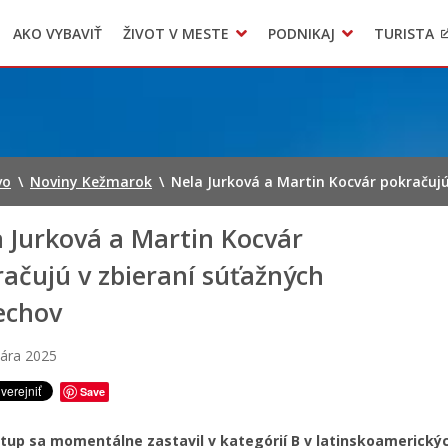
AKO VYBAVIŤ
ŽIVOT V MESTE
PODNIKAJ
TURISTA
Geo informačný systém – Kežmarok
Oznamovanie podozrení z podvodov
Triedený zber – NATUR – PACK
vo
\
Noviny Kežmarok
\
Nela Jurková a Martin Kocvár pokračujú
 Jurková a Martin Kocvár
ačujú v zbieraní súťažných
echov
uára 2025
Save
stup sa momentálne zastavil v kategórií B v latinskoamerický