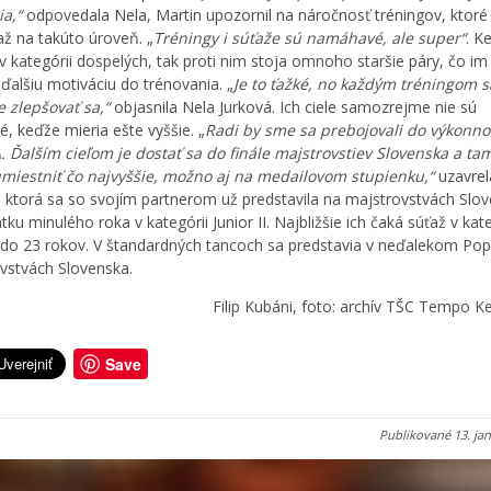
ia,“
odpovedala Nela, Martin upozornil na náročnosť tréningov, ktoré 
až na takúto úroveň. „
Tréningy i súťaže sú namáhavé, ale super“
. K
 v kategórii dospelých, tak proti nim stoja omnoho staršie páry, čo im
ďalšiu motiváciu do trénovania. „
Je to ťažké, no každým tréningom s
 zlepšovať sa,“
objasnila Nela Jurková. Ich ciele samozrejme nie sú
é, keďže mieria ešte vyššie. „
Radi by sme sa prebojovali do výkonno
A. Ďalším cieľom je dostať sa do finále majstrovstiev Slovenska a ta
umiestniť čo najvyššie, možno aj na medailovom stupienku,“
uzavrel
, ktorá sa so svojím partnerom už predstavila na majstrovstvách Slo
tku minulého roka v kategórii Junior II. Najbližšie ich čaká súťaž v kate
do 23 rokov. V štandardných tancoch sa predstavia v neďalekom Po
vstvách Slovenska.
Filip Kubáni, foto: archív TŠC Tempo 
Save
Publikované
13. ja