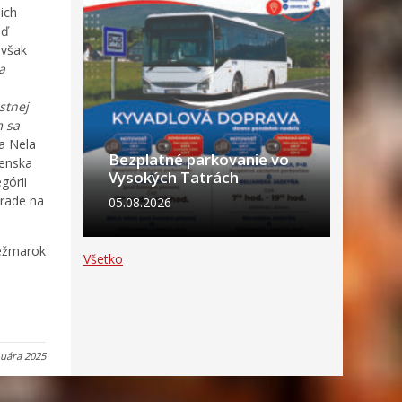
ich
eď
 však
a
stnej
m sa
a Nela
Bezplatné parkovanie vo
venska
Vysokých Tatrách
górii
prade na
05.08.2026
Kežmarok
Všetko
nuára 2025