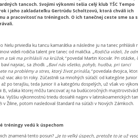
dardných tancoch. Svojimi výkonmi tešia celý klub TŠC Tempo
ok i jeho zakladateľku Gertrúdu Scholtzovú, ktorá chváli ich
ínu a pracovitosť na tréningoch. O ich tanečnej ceste sme sa s
ávali.
čo Nelu priviedla ku tancu kamarátka a následne ju na tanec prihlásili r
inovi videli rodičia talent pre tanec od malička. „
Rodičia videli, že od
m a tak ma prihlásili na krúžok,“
povedal Martin Kocvár. Pri otázke, 
 baví najviac, sa zhodli.
„Baví nás všetko, pohyb, hudba, pri tanci
te na problémy a stres, ktorý život prináša,“
povedala dvojica, ktor
už viac ako tri roky. Zúčastnili sa mnohých súťaží: od kategórie Junior 
, až po terajšiu, teda Junior II a kategóriu dospelých, už však vo výko
ii B, vďaka ktorej môžu tancovať aj na budúcoročných majstrovstvác
ka. Vyššiu výkonnostnú triedu dosiahli najprv v latinskoamerických ta
ži v Žiline, potom nasledoval štandard na súťaži v Nových Zámkoch.
é tréningy vedú k úspechom
nich znamená tento posun?
„Je to veľký úspech, pretože to je už vys