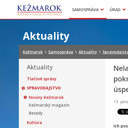
Predajné trhy
SAMOSPRÁVA
ÚRAD
Mestská polícia
Sekcie úradu
Preskočiť
na
Aktuality
obsah
Kežmarok
\
Samospráva
\
Aktuality
\
Spravodajst
Aktuality
Nela
pokr
Tlačové správy
úsp
SPRAVODAJSTVO
Noviny Kežmarok
13. jan
Kežmarský magazín
Besedy
Kultúra
Ich po