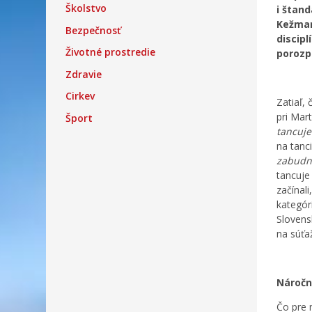
Školstvo
i štan
Kežmar
Bezpečnosť
discipl
Životné prostredie
porozpr
Zdravie
Cirkev
Zatiaľ, 
pri Mart
Šport
tancuje
na tanci
zabudne
tancuje 
začínali
kategór
Slovens
na súťa
Náročn
Čo pre 