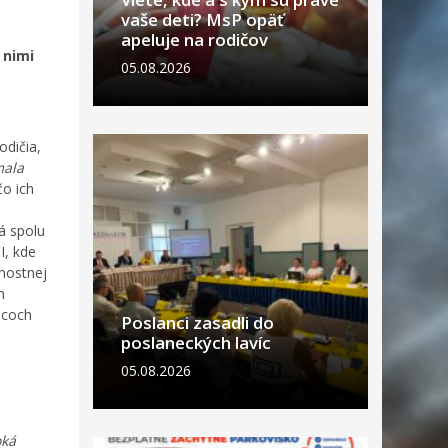
vaše deti? MsP opäť
apeluje na rodičov
 nimi
05.08.2026
odičia,
mala
čo ich
á spolu
I, kde
nnostnej
h
ncoch
Poslanci zasadli do
poslaneckých lavíc
05.08.2026
oká