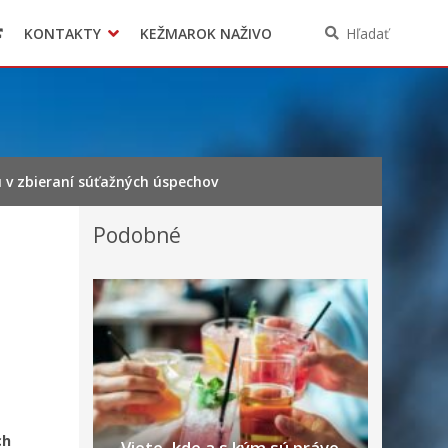
KONTAKTY
KEŽMAROK NAŽIVO
Hľadať
 v zbieraní súťažných úspechov
Podobné
ch
Viete, kde a s kým sú práve