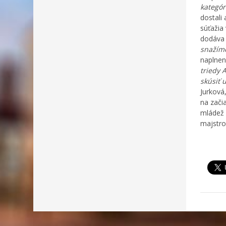
kategór
dostali 
súťažia
dodáva 
snažíme
naplnen
triedy 
skúsiť 
Jurková
na začia
mládež 
majstro